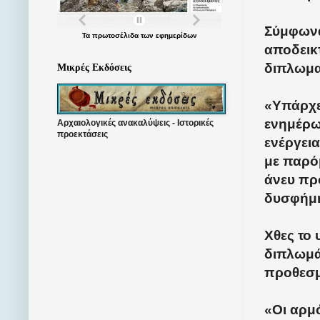
Σύμφωνα
Τα
πρωτοσέλιδα
των
εφημερίδων
αποδεικτ
διπλωμα
Μικρές Εκδόσεις
«Υπάρχε
ενημέρω
Αρχαιολογικές ανακαλύψεις - Ιστορικές
προεκτάσεις
ενέργει
με παρόμ
άνευ πρ
δυσφήμη
Χθες το
διπλωμά
προθεσμ
«Οι αρμ