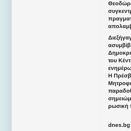
Θεοδώρα
συγκεντ
πραγματ
απολαμβ
Διεξήγα
ασυμβίβ
Δημοκρα
του Κέν
ενημέρω
Η Πρέσβ
Μητροφά
παραδοθ
σημειώ
ρωσική 
dnes.bg