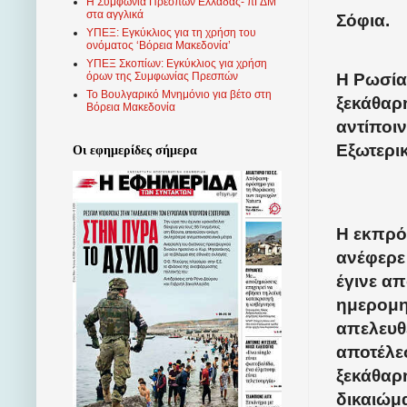
Η Συμφωνία Πρεσπών Ελλάδας- πΓΔΜ
στα αγγλικά
Σόφια.
ΥΠΕΞ: Εγκύκλιος για τη χρήση του
ονόματος ‘Βόρεια Μακεδονία’
ΥΠΕΞ Σκοπίων: Εγκύκλιος για χρήση
όρων της Συμφωνίας Πρεσπών
Η Ρωσία
Το Βουλγαρικό Μνημόνιο για βέτο στη
ξεκάθαρ
Βόρεια Μακεδονία
αντίποι
Εξωτερι
Οι εφημερίδες σήμερα
Η εκπρό
ανέφερε
έγινε α
ημερομην
απελευθ
αποτέλε
ξεκάθαρ
δικαιώμα