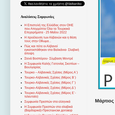
Αναλύσεις-Συμφωνίες
Η Επιστολή της Ελλάδας στον ΟΗΕ
που Απορρίπτει Όλα τα Τουρκικά
Επιχειρήματα - 25 Μαΐου 2022
Η προέλευση των Αλβανών και η θέση
τους στην Οθωμα...
Πώς και πότε οι Αλβανοί
εγκαταστάθηκαν στα Βαλκάνια- Σλαβική
άποψη
Στενά Βοσπόρου- Σύμβαση Μοντρέ
Η Συμφωνία Καλής Γειτονίας Σκοπίων –
Βουλγαρίας
Τουρκο – Αλβανικές Σχέσεις (Mέρος Α΄)
Τουρκο-Αλβανικές Σχέσεις (Μέρος Β΄)
Τουρκο-Αλβανικές Σχέσεις (Μέρος Γ΄)
Τουρκο-Αλβανικές Σχέσεις (Μέρος Δ΄)
Τουρκο-Αλβανικές Σχέσεις (Μέρος Ε΄-
τελευταίο)
Μάρτιος 
Συμφωνία Πρεσπών στα ελληνικά
Η Συμφωνία Πρεσπών στα σλαβικά
(Βαρδαρικά)-Преспански договор