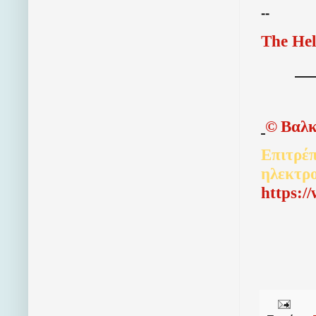
--
The Hel
©
Βαλκ
Επιτρέπ
ηλεκτρ
http
s
:/