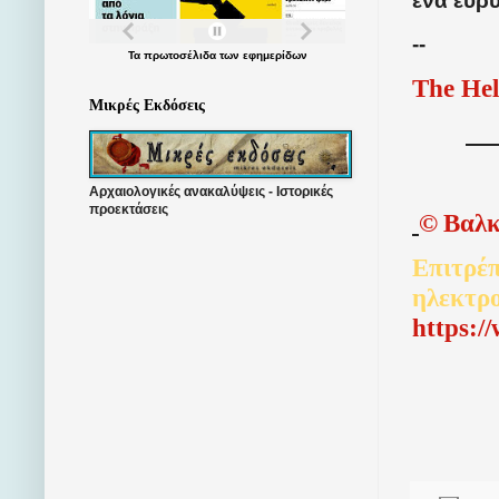
ένα ευρ
--
Τα
πρωτοσέλιδα
των
εφημερίδων
The Hel
Μικρές Εκδόσεις
Αρχαιολογικές ανακαλύψεις - Ιστορικές
προεκτάσεις
©
Βαλκ
Επιτρέπ
ηλεκτρ
http
s
:/