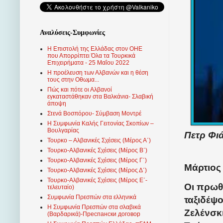
Αναλύσεις-Συμφωνίες
Η Επιστολή της Ελλάδας στον ΟΗΕ
που Απορρίπτει Όλα τα Τουρκικά
Επιχειρήματα - 25 Μαΐου 2022
Η προέλευση των Αλβανών και η θέση
τους στην Οθωμα...
Πώς και πότε οι Αλβανοί
εγκαταστάθηκαν στα Βαλκάνια- Σλαβική
άποψη
Στενά Βοσπόρου- Σύμβαση Μοντρέ
Η Συμφωνία Καλής Γειτονίας Σκοπίων –
Βουλγαρίας
Πετρ Φι
Τουρκο – Αλβανικές Σχέσεις (Mέρος Α΄)
Τουρκο-Αλβανικές Σχέσεις (Μέρος Β΄)
Τουρκο-Αλβανικές Σχέσεις (Μέρος Γ΄)
Μάρτιος 
Τουρκο-Αλβανικές Σχέσεις (Μέρος Δ΄)
Τουρκο-Αλβανικές Σχέσεις (Μέρος Ε΄-
Οι πρωθ
τελευταίο)
Συμφωνία Πρεσπών στα ελληνικά
ταξιδέψ
Η Συμφωνία Πρεσπών στα σλαβικά
Ζελένσκ
(Βαρδαρικά)-Преспански договор