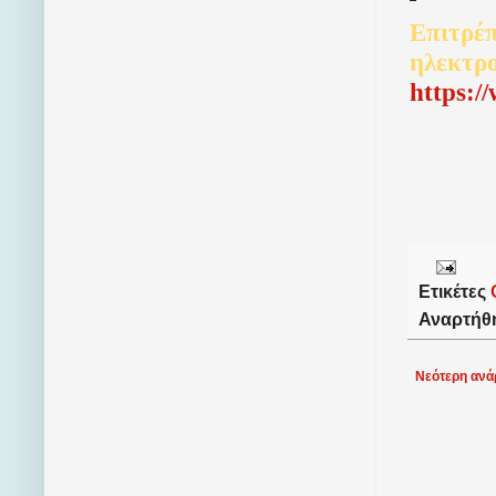
Επιτρέπ
ηλεκτρ
http
s
:/
Ετικέτες
Αναρτήθ
Νεότερη ανά