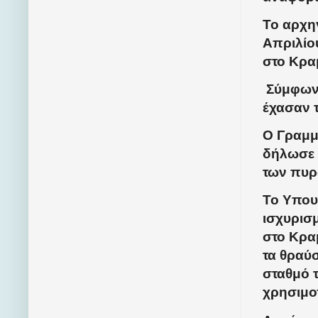
Το αρχηγ
Απριλίο
στο Κρα
Σύμφωνα
έχασαν τ
Ο Γραμμ
δήλωσε 
των πυρ
Το Υπου
ισχυρισ
στο Κραμ
τα θραύ
σταθμό 
χρησιμο