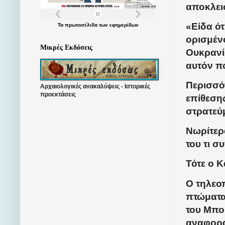
αποκλει
«Είδα ότ
Τα
πρωτοσέλιδα
των
εφημερίδων
ορισμένο
Μικρές Εκδόσεις
Ουκρανί
αυτόν π
Περισσό
Αρχαιολογικές ανακαλύψεις - Ιστορικές
προεκτάσεις
επίθεση
στρατεύμ
Νωρίτερ
του τι 
Τότε ο Κ
Ο τηλεο
πτώματα
του Μπο
αναφορά