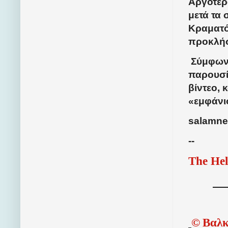
Αργότερ
μετά τα
Κραματό
προκλήσ
Σύμφωνα
παρουσία
βίντεο, 
«εμφάνι
salamne
--
The Hel
©
Βαλκ