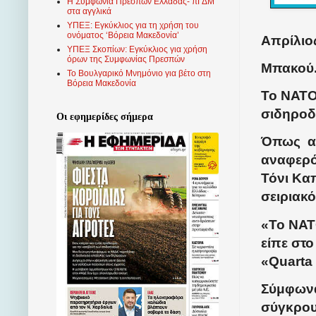
Η Συμφωνία Πρεσπών Ελλάδας- πΓΔΜ
στα αγγλικά
ΥΠΕΞ: Εγκύκλιος για τη χρήση του
ονόματος ‘Βόρεια Μακεδονία’
Απρίλιος
ΥΠΕΞ Σκοπίων: Εγκύκλιος για χρήση
όρων της Συμφωνίας Πρεσπών
Μπακού
Το Βουλγαρικό Μνημόνιο για βέτο στη
Βόρεια Μακεδονία
Το ΝΑΤΟ
σιδηροδ
Οι εφημερίδες σήμερα
Όπως αν
αναφερό
Τόνι Κα
σειριακό
«Το ΝΑΤ
είπε στ
«Quarta
Σύμφωνα
σύγκρουσ