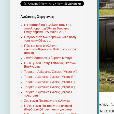
Αναλύσεις-Συμφωνίες
Η Επιστολή της Ελλάδας στον ΟΗΕ
που Απορρίπτει Όλα τα Τουρκικά
Επιχειρήματα - 25 Μαΐου 2022
Η προέλευση των Αλβανών και η θέση
τους στην Οθωμα...
Πώς και πότε οι Αλβανοί
εγκαταστάθηκαν στα Βαλκάνια- Σλαβική
άποψη
Στενά Βοσπόρου- Σύμβαση Μοντρέ
Η Συμφωνία Καλής Γειτονίας Σκοπίων –
Βουλγαρίας
Τουρκο – Αλβανικές Σχέσεις (Mέρος Α΄)
Τουρκο-Αλβανικές Σχέσεις (Μέρος Β΄)
Τουρκο-Αλβανικές Σχέσεις (Μέρος Γ΄)
Τουρκο-Αλβανικές Σχέσεις (Μέρος Δ΄)
Τουρκο-Αλβανικές Σχέσεις (Μέρος Ε΄-
τελευταίο)
Συμφωνία Πρεσπών στα ελληνικά
Η Συμφωνία Πρεσπών στα σλαβικά
(Βαρδαρικά)-Преспански договор