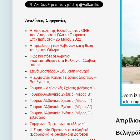
Αναλύσεις-Συμφωνίες
Η Επιστολή της Ελλάδας στον ΟΗΕ
που Απορρίπτει Όλα τα Τουρκικά
Επιχειρήματα - 25 Μαΐου 2022
Η προέλευση των Αλβανών και η θέση
τους στην Οθωμα...
Πώς και πότε οι Αλβανοί
εγκαταστάθηκαν στα Βαλκάνια- Σλαβική
άποψη
Στενά Βοσπόρου- Σύμβαση Μοντρέ
Η Συμφωνία Καλής Γειτονίας Σκοπίων –
Βουλγαρίας
Τουρκο – Αλβανικές Σχέσεις (Mέρος Α΄)
Τουρκο-Αλβανικές Σχέσεις (Μέρος Β΄)
Τουρκο-Αλβανικές Σχέσεις (Μέρος Γ΄)
Τουρκο-Αλβανικές Σχέσεις (Μέρος Δ΄)
Τουρκο-Αλβανικές Σχέσεις (Μέρος Ε΄-
τελευταίο)
Απρίλιος
Συμφωνία Πρεσπών στα ελληνικά
Η Συμφωνία Πρεσπών στα σλαβικά
Βελιγράδ
(Βαρδαρικά)-Преспански договор