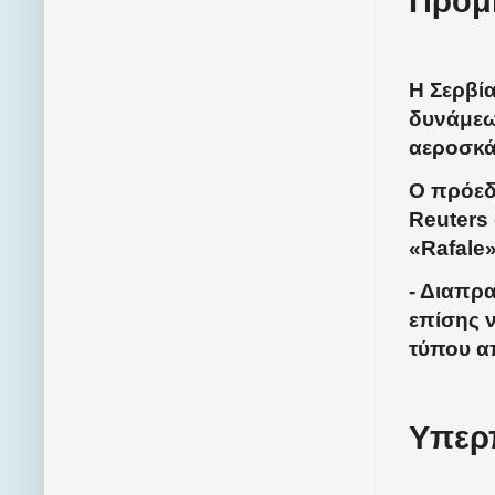
Προμ
Η Σερβί
δυνάμεω
αεροσκ
Ο πρόεδ
Reuters 
«
Rafale
- Διαπρ
επίσης 
τύπου απ
Υπερ