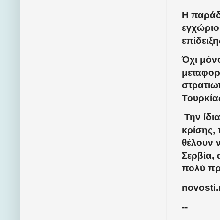
Η παράδ
εγχώριου
επίδειξη
Όχι μόν
μεταφορ
στρατιω
Τουρκίας
Την ίδι
κρίσης, 
θέλουν 
Σερβία, 
πολύ π
novosti.
--