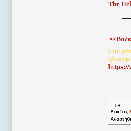
The Hel
©
Βαλκ
Επιτρέπ
ηλεκτρ
http
s
:/
Ετικέτες
Αναρτήθ