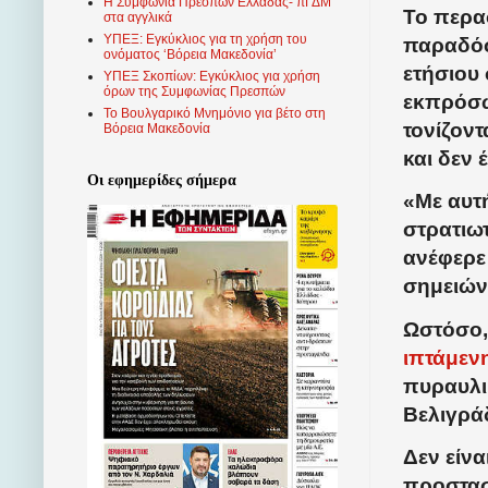
Η Συμφωνία Πρεσπών Ελλάδας- πΓΔΜ
Το περα
στα αγγλικά
ΥΠΕΞ: Εγκύκλιος για τη χρήση του
παραδόσ
ονόματος ‘Βόρεια Μακεδονία’
ετήσιου
ΥΠΕΞ Σκοπίων: Εγκύκλιος για χρήση
όρων της Συμφωνίας Πρεσπών
εκπρόσω
Το Βουλγαρικό Μνημόνιο για βέτο στη
τονίζοντ
Βόρεια Μακεδονία
και δεν 
Οι εφημερίδες σήμερα
«Με αυτ
στρατιω
ανέφερε
σημειών
Ωστόσο,
ιπτάμεν
πυραυλι
Βελιγράδ
Δεν είνα
προστασ