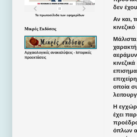
δεν έχο
Τα
πρωτοσέλιδα
των
εφημερίδων
Αν και, 
κινεζικό
Μικρές Εκδόσεις
Μάλιστα
χαρακτή
Αρχαιολογικές ανακαλύψεις - Ιστορικές
αεράμυν
προεκτάσεις
κινεζικ
επισημαί
επιχείρη
οποία σ
λειτουργ
Η εγχώρι
έχει παρ
προέδρο
όπλων α