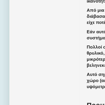
ικανότητ
Από μια 
διάβασα
είχε ποτ
Εάν αυτό
συστήμα
Πολλοί 
θρυλικό,
μικρότερ
βεληνεκ
Αυτό ση
χώρο (α
υψόμετρ