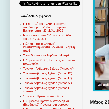
Αναλύσεις-Συμφωνίες
Η Επιστολή της Ελλάδας στον ΟΗΕ
που Απορρίπτει Όλα τα Τουρκικά
Επιχειρήματα - 25 Μαΐου 2022
Η προέλευση των Αλβανών και η θέση
τους στην Οθωμα...
Πώς και πότε οι Αλβανοί
εγκαταστάθηκαν στα Βαλκάνια- Σλαβική
άποψη
Στενά Βοσπόρου- Σύμβαση Μοντρέ
Η Συμφωνία Καλής Γειτονίας Σκοπίων –
Βουλγαρίας
Τουρκο – Αλβανικές Σχέσεις (Mέρος Α΄)
Τουρκο-Αλβανικές Σχέσεις (Μέρος Β΄)
Τουρκο-Αλβανικές Σχέσεις (Μέρος Γ΄)
Τουρκο-Αλβανικές Σχέσεις (Μέρος Δ΄)
Τουρκο-Αλβανικές Σχέσεις (Μέρος Ε΄-
τελευταίο)
Συμφωνία Πρεσπών στα ελληνικά
Μάιος 21
Η Συμφωνία Πρεσπών στα σλαβικά
(Βαρδαρικά)-Преспански договор