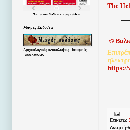
The Hel
Τα
πρωτοσέλιδα
των
εφημερίδων
Μικρές Εκδόσεις
©
Βαλκ
Αρχαιολογικές ανακαλύψεις - Ιστορικές
Επιτρέπ
προεκτάσεις
ηλεκτρ
http
s
:/
Ετικέτες
Αναρτήθ