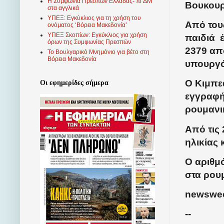
Η Συμφωνία Πρεσπών Ελλάδας- πΓΔΜ
Βουκουρ
στα αγγλικά
ΥΠΕΞ: Εγκύκλιος για τη χρήση του
Από του
ονόματος ‘Βόρεια Μακεδονία’
ΥΠΕΞ Σκοπίων: Εγκύκλιος για χρήση
παιδιά
έ
όρων της Συμφωνίας Πρεσπών
2379 απ
Το Βουλγαρικό Μνημόνιο για βέτο στη
Βόρεια Μακεδονία
υπουργό
Ο Κιμπε
Οι εφημερίδες σήμερα
εγγραφ
ρουμανι
Από τις 
ηλικίας 
Ο αριθμ
στα ρουμ
newswee
--