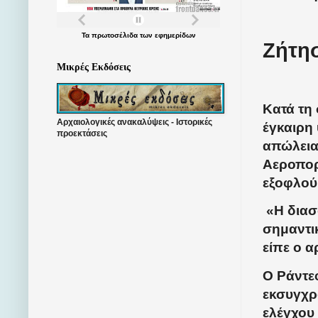
Τα
πρωτοσέλιδα
των
εφημερίδων
Ζήτη
Μικρές Εκδόσεις
Κατά τη
Αρχαιολογικές ανακαλύψεις - Ιστορικές
έγκαιρη
προεκτάσεις
απώλεια
Αεροπορ
εξοφλού
«Η διασ
σημαντικ
είπε ο α
Ο Ράντε
εκσυγχρ
ελέγχου 