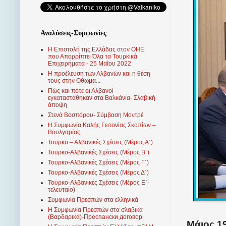
Αναλύσεις-Συμφωνίες
Η Επιστολή της Ελλάδας στον ΟΗΕ
που Απορρίπτει Όλα τα Τουρκικά
Επιχειρήματα - 25 Μαΐου 2022
Η προέλευση των Αλβανών και η θέση
τους στην Οθωμα...
Πώς και πότε οι Αλβανοί
εγκαταστάθηκαν στα Βαλκάνια- Σλαβική
άποψη
Στενά Βοσπόρου- Σύμβαση Μοντρέ
Η Συμφωνία Καλής Γειτονίας Σκοπίων –
Βουλγαρίας
Τουρκο – Αλβανικές Σχέσεις (Mέρος Α΄)
Τουρκο-Αλβανικές Σχέσεις (Μέρος Β΄)
Τουρκο-Αλβανικές Σχέσεις (Μέρος Γ΄)
Τουρκο-Αλβανικές Σχέσεις (Μέρος Δ΄)
Τουρκο-Αλβανικές Σχέσεις (Μέρος Ε΄-
τελευταίο)
Συμφωνία Πρεσπών στα ελληνικά
Η Συμφωνία Πρεσπών στα σλαβικά
(Βαρδαρικά)-Преспански договор
Μάιος 19