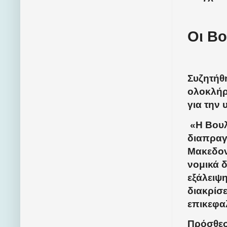
Οι Βο
Συζητήθη
ολοκλήρ
για την 
«Η Βουλ
διαπραγμ
Μακεδον
νομικά 
εξάλειψ
διακρίσ
επικεφα
Πρόσθεσ