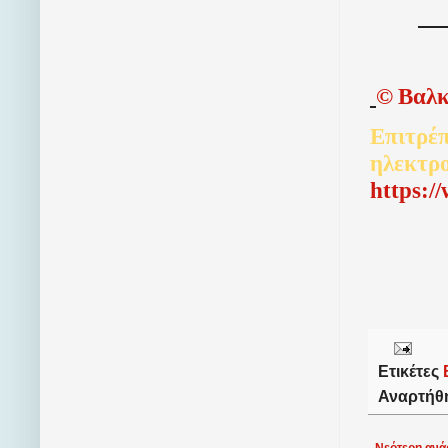
©
Βαλκ
Επιτρέπ
ηλεκτρ
http
s
:/
Ετικέτες
Αναρτήθ
Νεότερη ανά