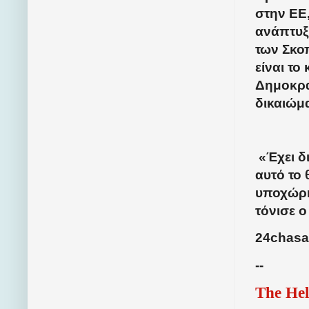
στην ΕΕ
ανάπτυξ
των Σκο
είναι το
Δημοκρα
δικαιώμα
«Έχει δ
αυτό το 
υποχώρησ
τόνισε 
24chasa
--
The Hel