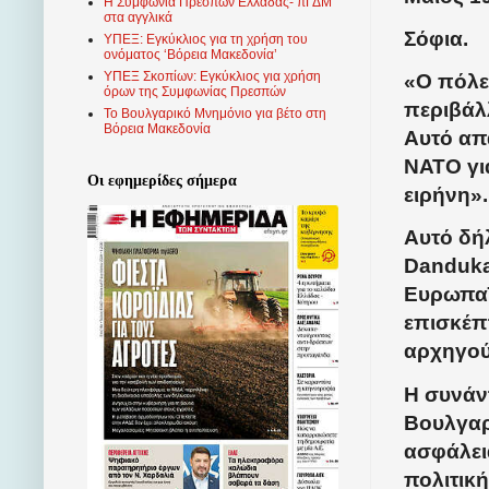
Η Συμφωνία Πρεσπών Ελλάδας- πΓΔΜ
στα αγγλικά
Σόφια.
ΥΠΕΞ: Εγκύκλιος για τη χρήση του
ονόματος ‘Βόρεια Μακεδονία’
ΥΠΕΞ Σκοπίων: Εγκύκλιος για χρήση
«Ο πόλεμ
όρων της Συμφωνίας Πρεσπών
περιβάλ
Το Βουλγαρικό Μνημόνιο για βέτο στη
Βόρεια Μακεδονία
Αυτό απα
ΝΑΤΟ γι
Οι εφημερίδες σήμερα
ειρήνη».
Αυτό δή
Dаndukа
Ευρωπαϊ
επισκέπ
αρχηγού
Η συνάν
Βουλγαρ
ασφάλει
πολιτική