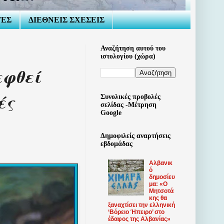
ΤΕΣ
ΔΙΕΘΝΕΙΣ ΣΧΕΣΕΙΣ
Αναζήτηση αυτού του
ιστολογίου (χώρα)
εφθεί
ές
Συνολικές προβολές
σελίδας -Μέτρηση
Google
Δημοφιλείς αναρτήσεις
εβδομάδας
Αλβανικ
ό
δημοσίευ
μα: «Ο
Μητσοτά
κης θα
ξαναχτίσει την ελληνική
‘Βόρειο Ήπειρο’ στο
έδαφος της Αλβανίας»