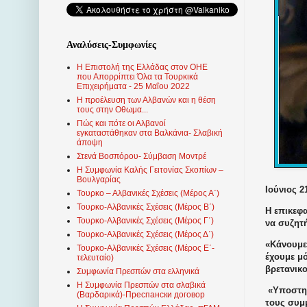
Αναλύσεις-Συμφωνίες
Η Επιστολή της Ελλάδας στον ΟΗΕ
που Απορρίπτει Όλα τα Τουρκικά
Επιχειρήματα - 25 Μαΐου 2022
Η προέλευση των Αλβανών και η θέση
τους στην Οθωμα...
Πώς και πότε οι Αλβανοί
εγκαταστάθηκαν στα Βαλκάνια- Σλαβική
άποψη
Στενά Βοσπόρου- Σύμβαση Μοντρέ
Η Συμφωνία Καλής Γειτονίας Σκοπίων –
Βουλγαρίας
Ιούνιος 2
Τουρκο – Αλβανικές Σχέσεις (Mέρος Α΄)
Τουρκο-Αλβανικές Σχέσεις (Μέρος Β΄)
Η επικεφα
Τουρκο-Αλβανικές Σχέσεις (Μέρος Γ΄)
να συζητ
Τουρκο-Αλβανικές Σχέσεις (Μέρος Δ΄)
«Κάνουμε 
Τουρκο-Αλβανικές Σχέσεις (Μέρος Ε΄-
έχουμε μό
τελευταίο)
βρετανικ
Συμφωνία Πρεσπών στα ελληνικά
Η Συμφωνία Πρεσπών στα σλαβικά
«Υποστηρ
(Βαρδαρικά)-Преспански договор
τους συμ