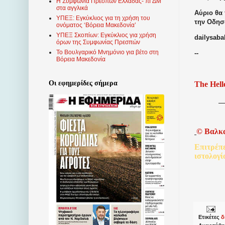
Η Συμφωνία Πρεσπών Ελλάδας- πΓΔΜ
στα αγγλικά
Αύριο θα 
ΥΠΕΞ: Εγκύκλιος για τη χρήση του
την Οδησ
ονόματος ‘Βόρεια Μακεδονία’
ΥΠΕΞ Σκοπίων: Εγκύκλιος για χρήση
dailysab
όρων της Συμφωνίας Πρεσπών
Το Βουλγαρικό Μνημόνιο για βέτο στη
--
Βόρεια Μακεδονία
Οι εφημερίδες σήμερα
The Hell
©
Βαλκ
Επιτρέπ
ιστολογί
Ετικέτες
δ