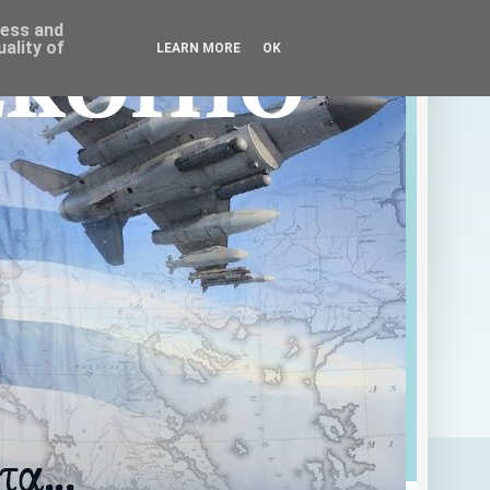
ress and
ality of
LEARN MORE
OK