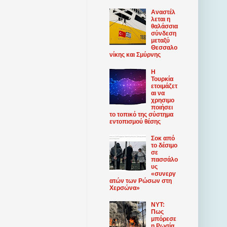
Αναστέλ
λεται η
θαλάσσια
σύνδεση
μεταξύ
Θεσσαλο
νίκης και Σμύρνης
Η
Τουρκία
ετοιμάζετ
αι να
χρησιμο
ποιήσει
το τοπικό της σύστημα
εντοπισμού θέσης
Σοκ από
το δέσιμο
σε
πασσάλο
υς
«συνεργ
ατών των Ρώσων στη
Χερσώνα»
NYT:
Πως
μπόρεσε
η Ρωσία