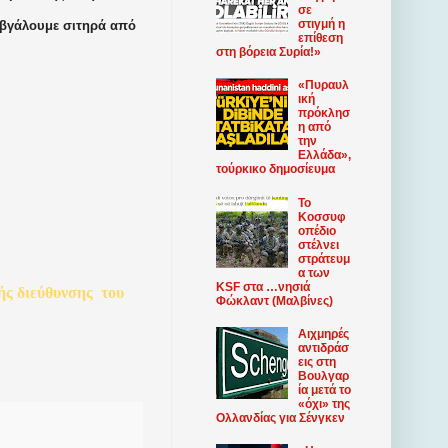
σε
στιγμή η
α βγάλουμε σιτηρά από
επίθεση
στη βόρεια Συρία!»
«Πυραυλ
ική
πρόκλησ
η από
την
Ελλάδα»,
τούρκικο δημοσίευμα
Το
Κοσσυφ
οπέδιο
στέλνει
στράτευμ
α των
KSF στα …νησιά
ής
διεύθυνσης
του
Φώκλαντ (Μαλβίνες)
Αιχμηρές
αντιδράσ
εις στη
Βουλγαρ
ία μετά το
«όχι» της
Ολλανδίας για Σένγκεν