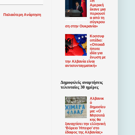
«Η
Αμερική
έκανε μια
περιουσί
Παλαιότερη Ανάρτηση
α από τη
σύγκρου
ση στην Ουκρανία»
Κοσσυφ
οπέδιο:
«Οποιαδ
ήποτε
ιδέα για
ένωση με
την Αλβανία είναι
αντισυνταγματική»
Δημοφιλείς αναρτήσεις
τελευταίες 30 ημέρες
Αλβανικ
ό
δημοσίευ
μα: «Ο
Μητσοτά
κης θα
ξαναχτίσει την ελληνική
‘Βόρειο Ήπειρο’ στο
έδαφος της Αλβανίας»