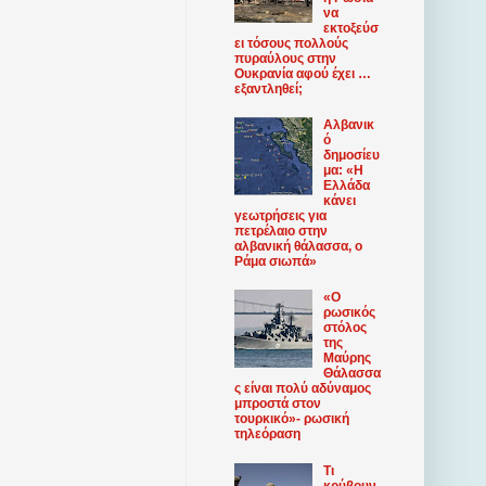
να
εκτοξεύσ
ει τόσους πολλούς
πυραύλους στην
Ουκρανία αφού έχει …
εξαντληθεί;
Αλβανικ
ό
δημοσίευ
μα: «Η
Ελλάδα
κάνει
γεωτρήσεις για
πετρέλαιο στην
αλβανική θάλασσα, ο
Ράμα σιωπά»
«Ο
ρωσικός
στόλος
της
Μαύρης
Θάλασσα
ς είναι πολύ αδύναμος
μπροστά στον
τουρκικό»- ρωσική
τηλεόραση
Τι
κρύβουν