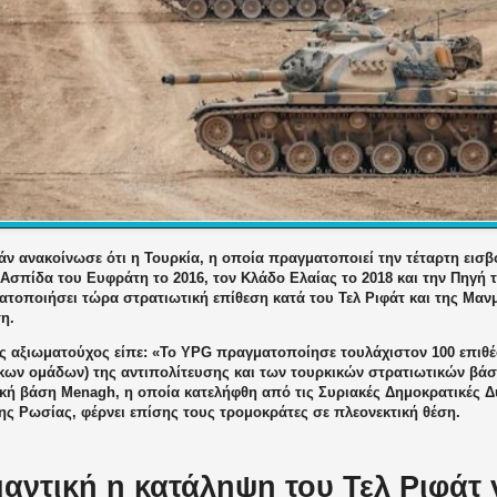
ν ανακοίνωσε ότι η Τουρκία, η οποία πραγματοποιεί την τέταρτη εισβ
 Ασπίδα του Ευφράτη το 2016, τον Κλάδο Ελαίας το 2018 και την Πηγή τ
τοποιήσει τώρα στρατιωτική επίθεση κατά του Τελ Ριφάτ και της Μανμ
ση.
ς αξιωματούχος είπε: «Το YPG πραγματοποίησε τουλάχιστον 100 επιθέ
κων ομάδων) της αντιπολίτευσης και των τουρκικών στρατιωτικών βά
κή βάση Menagh, η οποία κατελήφθη από τις Συριακές Δημοκρατικές Δυ
ης Ρωσίας, φέρνει επίσης τους τρομοκράτες σε πλεονεκτική θέση.
αντική η κατάληψη του Τελ Ριφάτ 