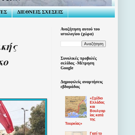
ΤΕΣ
ΔΙΕΘΝΕΙΣ ΣΧΕΣΕΙΣ
Αναζήτηση αυτού του
ιστολογίου (χώρα)
ικής
κο
Συνολικές προβολές
σελίδας -Μέτρηση
Google
Δημοφιλείς αναρτήσεις
εβδομάδας
«Σχέδιο
Ελλάδας
και
Βουλγαρ
ίας κατά
της
Τουρκίας»
Γιατί το