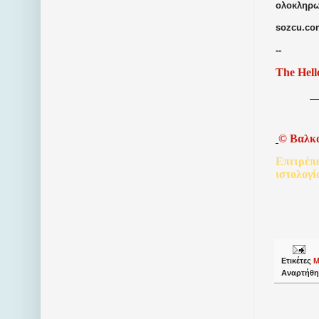
ολοκληρωθ
sozcu.com
--
The Hell
©
Βαλκ
Επιτρέπ
ιστολογί
Ετικέτες
Μ
Αναρτήθη