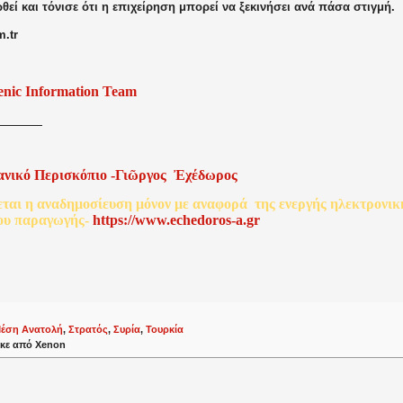
εί και τόνισε ότι η επιχείρηση μπορεί να ξεκινήσει ανά πάσα στιγμή.
.tr
enic Information Team
ανικό
Περισκόπιο
-
Γιῶργος
Ἐχέδωρος
εται
η
αναδημοσίευση
μόνον
με
αναφορά
της
ενεργής
ηλεκτρονικ
ου
παραγωγής
-
http
s
://www.echedoros-a.gr
έση Ανατολή
,
Στρατός
,
Συρία
,
Τουρκία
κε από
Xenon