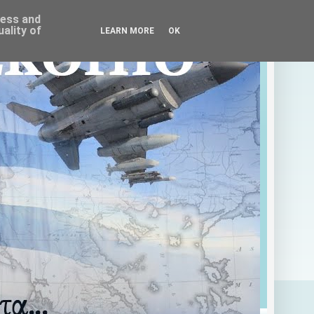
ress and
ality of
LEARN MORE
OK