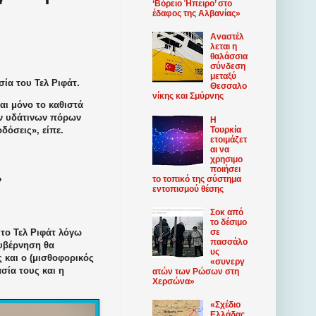
‘Βόρειο Ήπειρο’ στο
έδαφος της Αλβανίας»
Αναστέλ
λεται η
θαλάσσια
σύνδεση
μεταξύ
ία του Τελ Ριφάτ.
Θεσσαλο
νίκης και Σμύρνης
και μόνο το καθιστά
ων υδάτινων πόρων
Η
Τουρκία
δόσεις», είπε.
ετοιμάζετ
αι να
χρησιμο
ποιήσει
»
το τοπικό της σύστημα
εντοπισμού θέσης
Σοκ από
το δέσιμο
σε
 το Τελ Ριφάτ λόγω
πασσάλο
κυβέρνηση θα
υς
 και ο (μισθοφορικός
«συνεργ
σία τους και η
ατών των Ρώσων στη
Χερσώνα»
«Σχέδιο
Ελλάδας