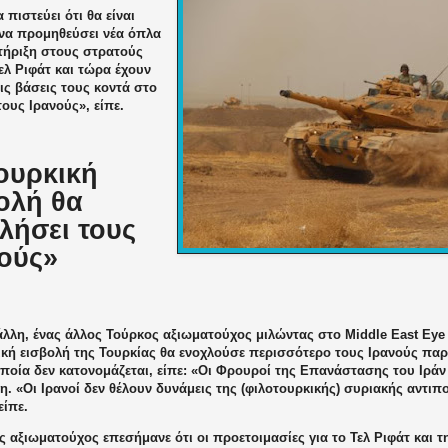
πιστεύει ότι θα είναι
να προμηθεύσει νέα όπλα
τήριξη στους στρατούς
ελ Ριφάτ και τώρα έχουν
ις βάσεις τους κοντά στο
ους Ιρανούς», είπε.
ουρκική
ολή θα
λήσει τους
ούς»
λλη, ένας άλλος Τούρκος αξιωματούχος μιλώντας στο Middle East Eye 
ική εισβολή της Τουρκίας θα ενοχλούσε περισσότερο τους Ιρανούς πα
οποία δεν κατονομάζεται, είπε: «Οι Φρουροί της Επανάστασης του Ιρά
. «Οι Ιρανοί δεν θέλουν δυνάμεις της (φιλοτουρκικής) συριακής αντιπ
είπε.
 αξιωματούχος επεσήμανε ότι οι προετοιμασίες για το Τελ Ριφάτ και τ