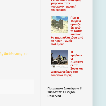
μπροστά στον
τουρκικό»- ρωσική
τηλεόραση
Πώς η
Τουρκία
αρπάζει
δις από
το Κατάρ
και πώς
θα πάρει άλλα τόσα από
τη Λιβύη - χωρίς
πολέμους...
Τι
ής
διεύθυνσης
του
κρύβουν
οι
Αμερικαν
οί στη
Συρία και
διακινδυνεύουν στα
τουρκικά πυρά;
Πνευματικά Δικαιώματα ©
2008-2022 All Rights
Reserved