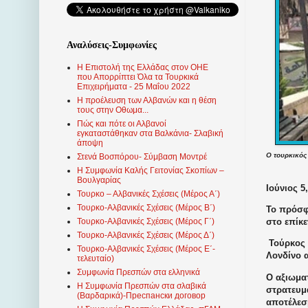
Αναλύσεις-Συμφωνίες
Η Επιστολή της Ελλάδας στον ΟΗΕ
που Απορρίπτει Όλα τα Τουρκικά
Επιχειρήματα - 25 Μαΐου 2022
Η προέλευση των Αλβανών και η θέση
τους στην Οθωμα...
Πώς και πότε οι Αλβανοί
εγκαταστάθηκαν στα Βαλκάνια- Σλαβική
άποψη
Ο τουρκικός
Στενά Βοσπόρου- Σύμβαση Μοντρέ
Η Συμφωνία Καλής Γειτονίας Σκοπίων –
Βουλγαρίας
Ιούνιος 5
Τουρκο – Αλβανικές Σχέσεις (Mέρος Α΄)
Τουρκο-Αλβανικές Σχέσεις (Μέρος Β΄)
Το πρόσφ
στο επίκε
Τουρκο-Αλβανικές Σχέσεις (Μέρος Γ΄)
Τουρκο-Αλβανικές Σχέσεις (Μέρος Δ΄)
Τούρκος 
Τουρκο-Αλβανικές Σχέσεις (Μέρος Ε΄-
Λονδίνο α
τελευταίο)
Συμφωνία Πρεσπών στα ελληνικά
Ο αξιωμα
Η Συμφωνία Πρεσπών στα σλαβικά
στρατευμ
(Βαρδαρικά)-Преспански договор
αποτέλεσ