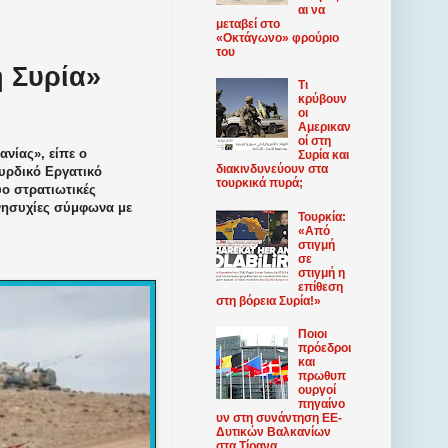
αι να
μεταβεί στο
«Οκτάγωνο» φρούριο
του
η Συρία»
Τι
κρύβουν
οι
Αμερικαν
οί στη
νίας», είπε ο
Συρία και
διακινδυνεύουν στα
υρδικό Εργατικό
τουρκικά πυρά;
ύο στρατιωτικές
ανησυχίες σύμφωνα με
Τουρκία:
«Από
στιγμή
σε
στιγμή η
επίθεση
στη βόρεια Συρία!»
Ποιοι
πρόεδροι
και
πρωθυπ
ουργοί
πηγαίνο
υν στη συνάντηση ΕΕ-
Δυτικών Βαλκανίων
στα Τίρανα