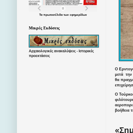
Τα
πρωτοσέλιδα
των
εφημερίδων
Μικρές Εκδόσεις
Αρχαιολογικές ανακαλύψεις - Ιστορικές
προεκτάσεις
Ο Ερντογά
μετά
την
θα πραγμα
επιχείρη
Ο Τούρκο
φιλότουρ
αεροπορι
βοήθεια τ
«Σημ