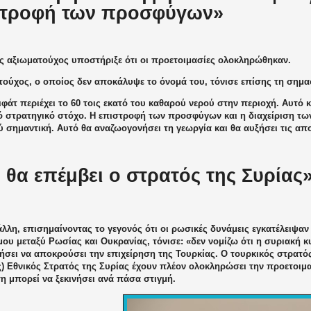
στροφή των προσφύγων»
ς αξιωματούχος υποστήριξε ότι οι προετοιμασίες ολοκληρώθηκαν.
ούχος, ο οποίος δεν αποκάλυψε το όνομά του, τόνισε επίσης τη σημασ
ιφάτ περιέχει το 60 τοις εκατό του καθαρού νερού στην περιοχή. Αυτό 
ό στρατηγικό στόχο. Η επιστροφή των προσφύγων και η διαχείριση τ
ύ σημαντική. Αυτό θα αναζωογονήσει τη γεωργία και θα αυξήσει τις απο
 θα επέμβει ο στρατός της Συρίας
λλη, επισημαίνοντας το γεγονός ότι οι ρωσικές δυνάμεις εγκατέλειψαν
ου μεταξύ Ρωσίας και Ουκρανίας, τόνισε: «δεν νομίζω ότι η συριακή 
σει να αποκρούσει την επιχείρηση της Τουρκίας. Ο τουρκικός στρατός
) Εθνικός Στρατός της Συρίας έχουν πλέον ολοκληρώσει την προετοιμα
η μπορεί να ξεκινήσει ανά πάσα στιγμή.