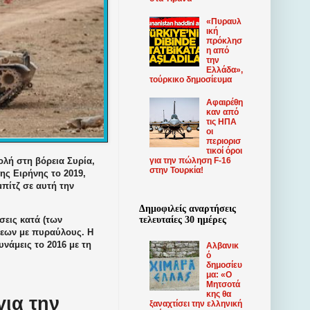
«Πυραυλ
ική
πρόκλησ
η από
την
Ελλάδα»,
τούρκικο δημοσίευμα
Αφαιρέθη
καν από
τις ΗΠΑ
οι
περιορισ
τικοί όροι
ολή στη βόρεια Συρία,
για την πώληση F-16
στην Τουρκία!
ης Ειρήνης το 2019,
πίτζ σε αυτή την
Δημοφιλείς αναρτήσεις
τελευταίες 30 ημέρες
σεις κατά (των
σεων με πυραύλους. Η
νάμεις το 2016 με τη
Αλβανικ
ό
δημοσίευ
μα: «Ο
Μητσοτά
κης θα
για την
ξαναχτίσει την ελληνική