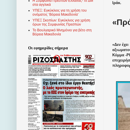
Η Συμφωνία Πρεσπών Ελλάδας- πΓΔΜ
Ιράκ.
στα αγγλικά
ΥΠΕΞ: Εγκύκλιος για τη χρήση του
ονόματος ‘Βόρεια Μακεδονία’
«Πρό
ΥΠΕΞ Σκοπίων: Εγκύκλιος για χρήση
όρων της Συμφωνίας Πρεσπών
Το Βουλγαρικό Μνημόνιο για βέτο στη
Βόρεια Μακεδονία
«Δεν έχει
Οι εφημερίδες σήμερα
αξιωματο
Κόμμα -ΡΚ
επιχειρήσ
πληροφορί