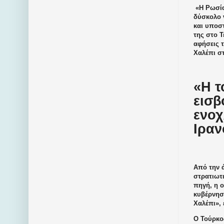
«Η Ρωσία 
δύσκολο 
και υποσ
της στο Τ
αφήσεις τ
Χαλέπι στ
«Η τ
εισβ
ενοχ
Ιραν
Από την ά
στρατιωτ
πηγή, η 
κυβέρνηση
Χαλέπι», 
Ο Τούρκος