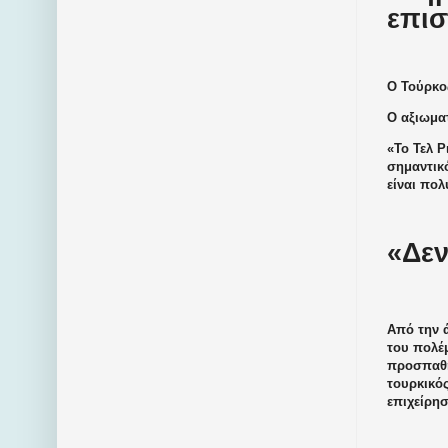
επι
Ο Τούρκο
Ο αξιωματ
«Το Τελ Ρ
σημαντικ
είναι πολ
«Δεν
Από την ά
του πολέμ
προσπαθή
τουρκικός
επιχείρησ