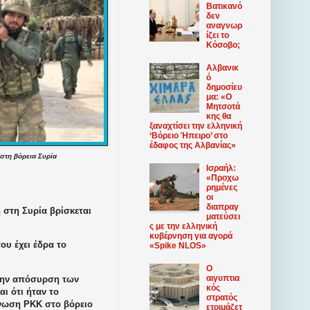
Βατικανό
δεν
αναγνωρ
ίζει το
Κόσοβο;
Αλβανικ
ό
δημοσίευ
μα: «Ο
Μητσοτά
κης θα
ξαναχτίσει την ελληνική
‘Βόρειο Ήπειρο’ στο
έδαφος της Αλβανίας»
στη βόρεια Συρία
Ισραήλ:
«Προχω
ρημένες
οι
διαπραγ
στη Συρία βρίσκεται
ματεύσει
ς με την ελληνική
κυβέρνηση για αγορά
ου έχει έδρα το
«Spike NLOS»
Ο
αιγυπτια
 την απόσυρση των
κός
ι ότι ήταν το
στρατός
νωση PKK στο βόρειο
ετοιμάζετ