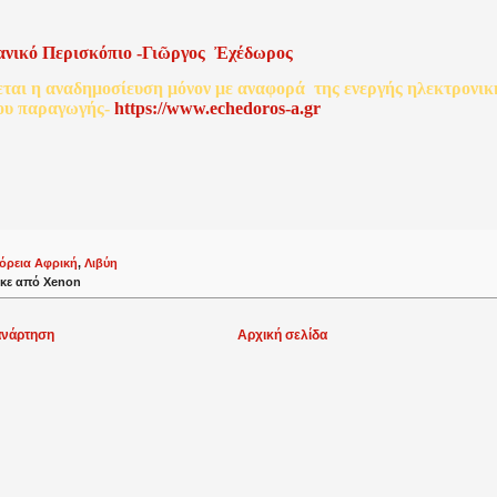
ανικό
Περισκόπιο
-
Γιῶργος
Ἐχέδωρος
εται
η
αναδημοσίευση
μόνον
με
αναφορά
της
ενεργής
ηλεκτρονικ
ου
παραγωγής
-
http
s
://www.echedoros-a.gr
όρεια Αφρική
,
Λιβύη
κε από
Xenon
ανάρτηση
Αρχική σελίδα