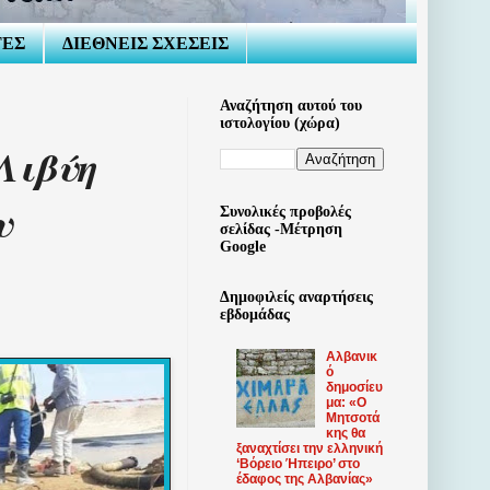
ΤΕΣ
ΔΙΕΘΝΕΙΣ ΣΧΕΣΕΙΣ
Αναζήτηση αυτού του
ιστολογίου (χώρα)
Λιβύη
υ
Συνολικές προβολές
σελίδας -Μέτρηση
Google
Δημοφιλείς αναρτήσεις
εβδομάδας
Αλβανικ
ό
δημοσίευ
μα: «Ο
Μητσοτά
κης θα
ξαναχτίσει την ελληνική
‘Βόρειο Ήπειρο’ στο
έδαφος της Αλβανίας»