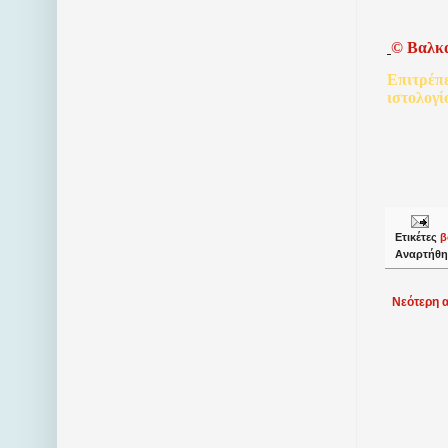
©
Βαλκ
Επιτρέπ
ιστολογί
Ετικέτες
β
Αναρτήθη
Νεότερη 