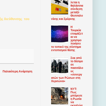
λεται η
θαλάσσια
σύνδεση
μεταξύ
Θεσσαλο
ής
διεύθυνσης
του
νίκης και Σμύρνης
Η
Τουρκία
ετοιμάζετ
αι να
χρησιμο
ποιήσει
το τοπικό της σύστημα
εντοπισμού θέσης
Σοκ από
το δέσιμο
σε
πασσάλο
υς
Παλαιότερη Ανάρτηση
«συνεργ
ατών των Ρώσων στη
Χερσώνα»
NYT:
Πως
μπόρεσε
η Ρωσία
να
εκτοξεύσ