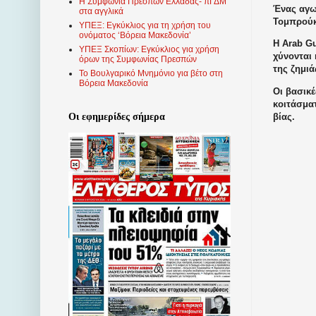
Η Συμφωνία Πρεσπών Ελλάδας- πΓΔΜ
Ένας αγω
στα αγγλικά
Τομπρούκ
ΥΠΕΞ: Εγκύκλιος για τη χρήση του
ονόματος ‘Βόρεια Μακεδονία’
Η Arab Gu
ΥΠΕΞ Σκοπίων: Εγκύκλιος για χρήση
χύνονται 
όρων της Συμφωνίας Πρεσπών
της ζημιά
Το Βουλγαρικό Μνημόνιο για βέτο στη
Βόρεια Μακεδονία
Οι βασικ
κοιτάσμα
βίας.
Οι εφημερίδες σήμερα