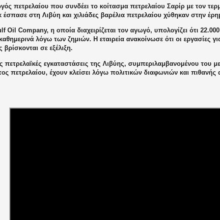
γός πετρελαίου που συνδέει το κοίτασμα πετρελαίου Σαρίρ με τον τερ
 έσπασε στη Λιβύη και χιλιάδες βαρέλια πετρελαίου χύθηκαν στην έρη
lf Oil Company, η οποία διαχειρίζεται τον αγωγό, υπολογίζει ότι 22.00
καθημερινά λόγω των ζημιών. Η εταιρεία ανακοίνωσε ότι οι εργασίες 
ς βρίσκονται σε εξέλιξη.
ές πετρελαϊκές εγκαταστάσεις της Λιβύης, συμπεριλαμβανομένου του μ
τος πετρελαίου, έχουν κλείσει λόγω πολιτικών διαφωνιών και πιθανή