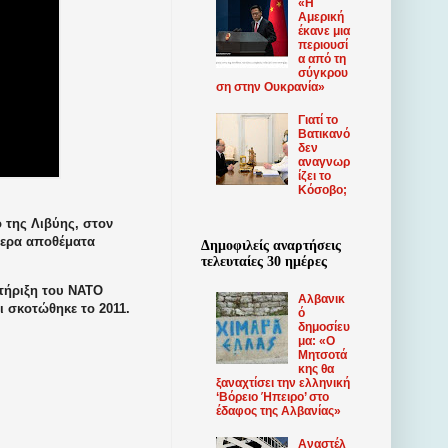
«Η
Αμερική
έκανε μια
περιουσί
α από τη
σύγκρου
ση στην Ουκρανία»
Γιατί το
Βατικανό
δεν
αναγνωρ
ίζει το
Κόσοβο;
 της Λιβύης, στον
τερα αποθέματα
Δημοφιλείς αναρτήσεις
τελευταίες 30 ημέρες
τήριξη του ΝΑΤΟ
Αλβανικ
 σκοτώθηκε το 2011.
ό
δημοσίευ
μα: «Ο
Μητσοτά
κης θα
ξαναχτίσει την ελληνική
‘Βόρειο Ήπειρο’ στο
έδαφος της Αλβανίας»
Αναστέλ