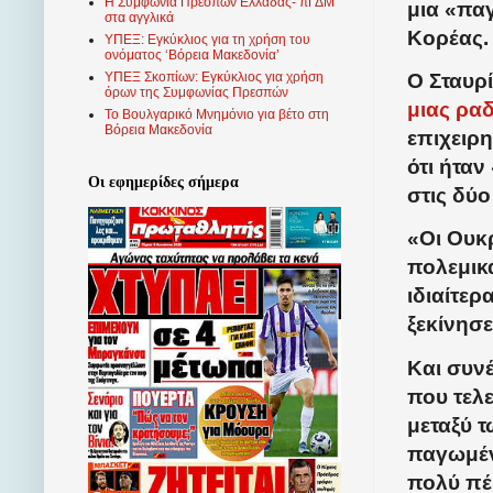
Η Συμφωνία Πρεσπών Ελλάδας- πΓΔΜ
μια «πα
στα αγγλικά
Κορέας.
ΥΠΕΞ: Εγκύκλιος για τη χρήση του
ονόματος ‘Βόρεια Μακεδονία’
Ο Σταυρ
ΥΠΕΞ Σκοπίων: Εγκύκλιος για χρήση
όρων της Συμφωνίας Πρεσπών
μιας ρα
Το Βουλγαρικό Μνημόνιο για βέτο στη
Βόρεια Μακεδονία
επιχειρ
ότι ήταν
Οι εφημερίδες σήμερα
στις δύο
«Οι Ουκ
πολεμικά
ιδιαίτερ
ξεκίνησ
Και συν
που τελ
μεταξύ τ
παγωμέν
πολύ πέρ