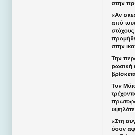
στην πρ
«Αν σκεφ
από του
στόχους
προμήθει
στην ικ
Την περ
ρωσική 
βρίσκετ
Τον Μάι
τρέχοντ
πρωτοφα
υψηλότε
«Στη σύ
όσον αφ