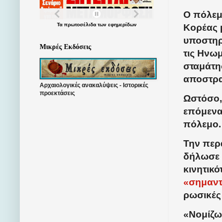
Ο πόλεμο
Τα
πρωτοσέλιδα
των
εφημερίδων
Κορέας μ
υποστηρ
Μικρές Εκδόσεις
τις Ηνω
σταμάτη
αποστρα
Αρχαιολογικές ανακαλύψεις - Ιστορικές
προεκτάσεις
Ωστόσο,
επόμενα 
πόλεμο.
Την περ
δήλωσε 
κινητικό
«σημαντ
ρωσικές 
«Νομίζω 