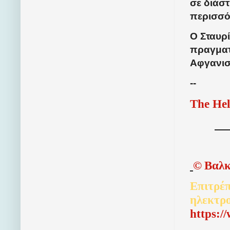
σε διάστ
περισσό
Ο Σταυρ
πραγματ
Αφγανιστ
--
The Hel
©
Βαλκ
Επιτρέπ
ηλεκτρ
http
s
:/