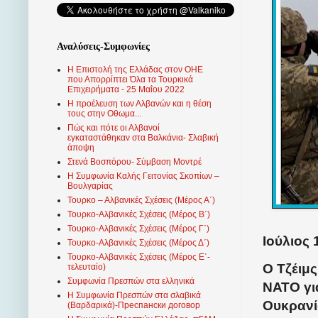
Αναλύσεις-Συμφωνίες
Η Επιστολή της Ελλάδας στον ΟΗΕ
που Απορρίπτει Όλα τα Τουρκικά
Επιχειρήματα - 25 Μαΐου 2022
Η προέλευση των Αλβανών και η θέση
τους στην Οθωμα...
Πώς και πότε οι Αλβανοί
εγκαταστάθηκαν στα Βαλκάνια- Σλαβική
άποψη
Στενά Βοσπόρου- Σύμβαση Μοντρέ
Η Συμφωνία Καλής Γειτονίας Σκοπίων –
Βουλγαρίας
Τουρκο – Αλβανικές Σχέσεις (Mέρος Α΄)
Τουρκο-Αλβανικές Σχέσεις (Μέρος Β΄)
Τουρκο-Αλβανικές Σχέσεις (Μέρος Γ΄)
Ιούλιος 
Τουρκο-Αλβανικές Σχέσεις (Μέρος Δ΄)
Τουρκο-Αλβανικές Σχέσεις (Μέρος Ε΄-
Ο Τζέιμ
τελευταίο)
Συμφωνία Πρεσπών στα ελληνικά
ΝΑΤΟ γι
Η Συμφωνία Πρεσπών στα σλαβικά
Ουκρανία
(Βαρδαρικά)-Преспански договор