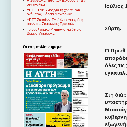
Η Συμφωνία Πρεσπών Ελλάδας- πΓΔΜ
στα αγγλικά
Ιούλιος 
ΥΠΕΞ: Εγκύκλιος για τη χρήση του
ονόματος ‘Βόρεια Μακεδονία’
ΥΠΕΞ Σκοπίων: Εγκύκλιος για χρήση
όρων της Συμφωνίας Πρεσπών
Σύρτη.
Το Βουλγαρικό Μνημόνιο για βέτο στη
Βόρεια Μακεδονία
Οι εφημερίδες σήμερα
Ο Πρωθυ
απαράδε
όλες τι
εγκαταλ
Στη διά
υποστηρί
Μπασάγκα
κυβέρνη
εξωγενή