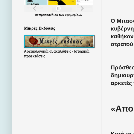
Τα
πρωτοσέλιδα
των
εφημερίδων
Ο Μπασά
κυβέρνη
Μικρές Εκδόσεις
καθήκον
στρατού
Αρχαιολογικές ανακαλύψεις - Ιστορικές
προεκτάσεις
Πρόσθεσ
δημιουργ
αρκετές 
«Αποκ
Κατά τη 