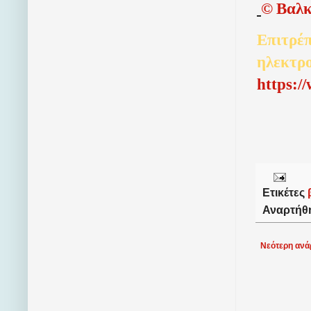
©
Βαλκ
Επιτρέπ
ηλεκτρ
http
s
:/
Ετικέτες
Αναρτήθ
Νεότερη ανά