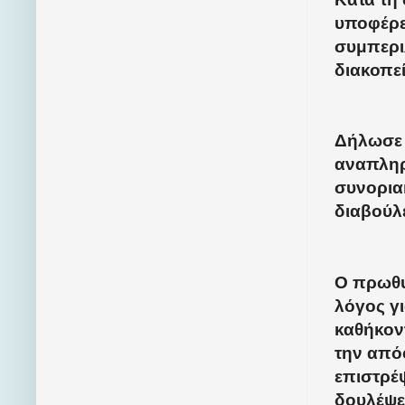
υποφέρει
συμπερι
διακοπεί
Δήλωσε 
αναπλη
συνορια
διαβούλ
Ο πρωθυ
λόγος γι
καθήκοντ
την από
επιστρέψ
δουλέψει