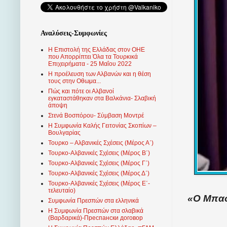
Αναλύσεις-Συμφωνίες
Η Επιστολή της Ελλάδας στον ΟΗΕ
που Απορρίπτει Όλα τα Τουρκικά
Επιχειρήματα - 25 Μαΐου 2022
Η προέλευση των Αλβανών και η θέση
τους στην Οθωμα...
Πώς και πότε οι Αλβανοί
εγκαταστάθηκαν στα Βαλκάνια- Σλαβική
άποψη
Στενά Βοσπόρου- Σύμβαση Μοντρέ
Η Συμφωνία Καλής Γειτονίας Σκοπίων –
Βουλγαρίας
Τουρκο – Αλβανικές Σχέσεις (Mέρος Α΄)
Τουρκο-Αλβανικές Σχέσεις (Μέρος Β΄)
Τουρκο-Αλβανικές Σχέσεις (Μέρος Γ΄)
Τουρκο-Αλβανικές Σχέσεις (Μέρος Δ΄)
Τουρκο-Αλβανικές Σχέσεις (Μέρος Ε΄-
τελευταίο)
«Ο Μπασ
Συμφωνία Πρεσπών στα ελληνικά
Η Συμφωνία Πρεσπών στα σλαβικά
(Βαρδαρικά)-Преспански договор