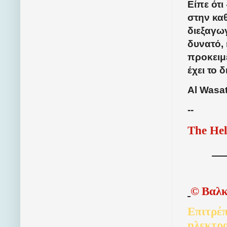
Είπε ότι
στην καθ
διεξαγω
δυνατό, 
προκειμ
έχει το 
Al Wasa
--
The Hel
©
Βαλκ
Επιτρέπ
ηλεκτρ