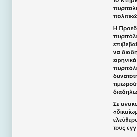
το Κτήρ
πυρπολή
πολιτικ
Η Προεδ
πυρπόλη
επιβεβα
να διαδ
ειρηνικά
πυρπόλη
δυνατοτή
τιμωρού
διαδηλωτ
Σε ανακ
«δικαίω
ελεύθερα
τους εγγ