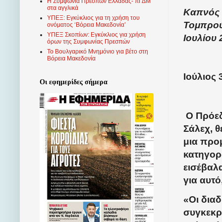
Η Συμφωνία Πρεσπών Ελλάδας- πΓΔΜ
στα αγγλικά
Καπνός 
ΥΠΕΞ: Εγκύκλιος για τη χρήση του
Τομπρού
ονόματος ‘Βόρεια Μακεδονία’
ΥΠΕΞ Σκοπίων: Εγκύκλιος για χρήση
Ιουλίου 
όρων της Συμφωνίας Πρεσπών
Το Βουλγαρικό Μνημόνιο για βέτο στη
Βόρεια Μακεδονία
Ιούλιος 
Οι εφημερίδες σήμερα
Ο Πρόεδ
Σάλεχ, 
μια προ
κατηγορ
εισέβαλ
για αυτό
«Οι δια
συγκεκρι