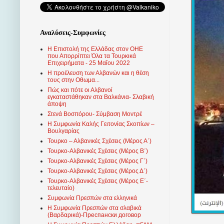
Αναλύσεις-Συμφωνίες
Η Επιστολή της Ελλάδας στον ΟΗΕ
που Απορρίπτει Όλα τα Τουρκικά
Επιχειρήματα - 25 Μαΐου 2022
Η προέλευση των Αλβανών και η θέση
τους στην Οθωμα...
Πώς και πότε οι Αλβανοί
εγκαταστάθηκαν στα Βαλκάνια- Σλαβική
άποψη
Στενά Βοσπόρου- Σύμβαση Μοντρέ
Η Συμφωνία Καλής Γειτονίας Σκοπίων –
Βουλγαρίας
Τουρκο – Αλβανικές Σχέσεις (Mέρος Α΄)
Τουρκο-Αλβανικές Σχέσεις (Μέρος Β΄)
Τουρκο-Αλβανικές Σχέσεις (Μέρος Γ΄)
Τουρκο-Αλβανικές Σχέσεις (Μέρος Δ΄)
Τουρκο-Αλβανικές Σχέσεις (Μέρος Ε΄-
τελευταίο)
Συμφωνία Πρεσπών στα ελληνικά
Η Συμφωνία Πρεσπών στα σλαβικά
(Βαρδαρικά)-Преспански договор