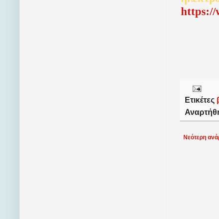
http
s
:/
Ετικέτες
Αναρτήθ
Νεότερη ανά