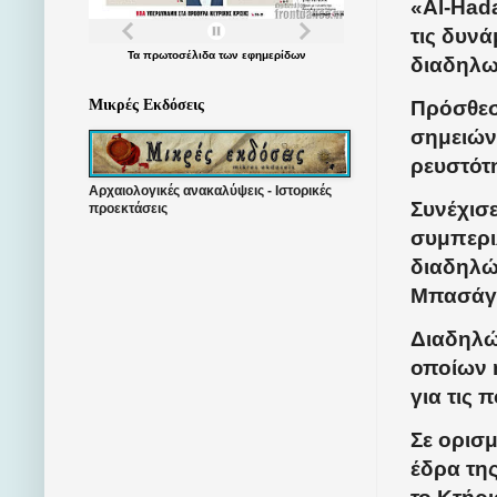
«Al-Hada
τις δυνά
Τα
πρωτοσέλιδα
των
εφημερίδων
διαδηλω
Πρόσθεσ
Μικρές Εκδόσεις
σημειών
ρευστότη
Αρχαιολογικές ανακαλύψεις - Ιστορικές
Συνέχισ
προεκτάσεις
συμπερι
διαδηλώ
Μπασάγκ
Διαδηλώ
οποίων η
για τις 
Σε ορισ
έδρα τη