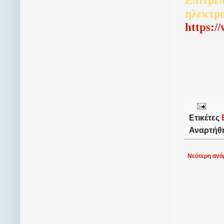
Επιτρέπ
ηλεκτρ
http
s
:/
Ετικέτες
Αναρτήθ
Νεότερη ανά