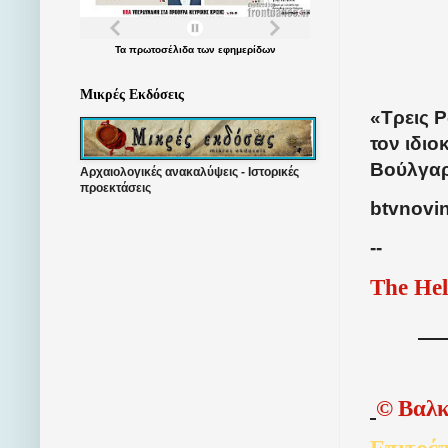
Τα
πρωτοσέλιδα
των
εφημερίδων
Μικρές Εκδόσεις
«Τρεις 
τον ιδι
Βούλγαρ
Αρχαιολογικές ανακαλύψεις - Ιστορικές
προεκτάσεις
btvnovin
--
The Hel
©
Βαλκ