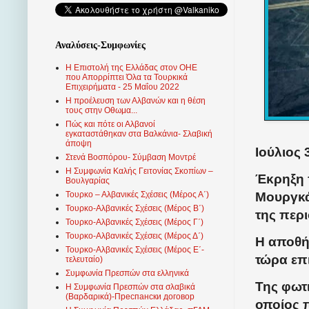
Αναλύσεις-Συμφωνίες
Η Επιστολή της Ελλάδας στον ΟΗΕ
που Απορρίπτει Όλα τα Τουρκικά
Επιχειρήματα - 25 Μαΐου 2022
Η προέλευση των Αλβανών και η θέση
τους στην Οθωμα...
Πώς και πότε οι Αλβανοί
εγκαταστάθηκαν στα Βαλκάνια- Σλαβική
άποψη
Ιούλιος 
Στενά Βοσπόρου- Σύμβαση Μοντρέ
Η Συμφωνία Καλής Γειτονίας Σκοπίων –
Έκρηξη 
Βουλγαρίας
Μουργκά
Τουρκο – Αλβανικές Σχέσεις (Mέρος Α΄)
Τουρκο-Αλβανικές Σχέσεις (Μέρος Β΄)
της περι
Τουρκο-Αλβανικές Σχέσεις (Μέρος Γ΄)
Τουρκο-Αλβανικές Σχέσεις (Μέρος Δ΄)
Η αποθή
Τουρκο-Αλβανικές Σχέσεις (Μέρος Ε΄-
τώρα επ
τελευταίο)
Συμφωνία Πρεσπών στα ελληνικά
Της φωτ
Η Συμφωνία Πρεσπών στα σλαβικά
(Βαρδαρικά)-Преспански договор
οποίος 