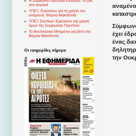
Η Συμφωνία Πρεσπών Ελλάδας- πΓΔΜ
στα αγγλικά
αναμένο
ΥΠΕΞ: Εγκύκλιος για τη χρήση του
καταστρ
ονόματος ‘Βόρεια Μακεδονία’
ΥΠΕΞ Σκοπίων: Εγκύκλιος για χρήση
Σύμφωνα
όρων της Συμφωνίας Πρεσπών
Το Βουλγαρικό Μνημόνιο για βέτο στη
έχει έδρ
Βόρεια Μακεδονία
ένας διε
δηλητηρ
Οι εφημερίδες σήμερα
την Ουκ