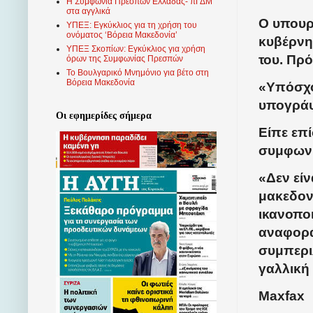
Η Συμφωνία Πρεσπών Ελλάδας- πΓΔΜ
στα αγγλικά
Ο υπουρ
ΥΠΕΞ: Εγκύκλιος για τη χρήση του
ονόματος ‘Βόρεια Μακεδονία’
κυβέρνη
ΥΠΕΞ Σκοπίων: Εγκύκλιος για χρήση
του. Πρό
όρων της Συμφωνίας Πρεσπών
Το Βουλγαρικό Μνημόνιο για βέτο στη
Βόρεια Μακεδονία
«Υπόσχο
υπογράψ
Οι εφημερίδες σήμερα
Είπε επί
συμφωνί
«Δεν είν
μακεδον
ικανοπο
αναφορά
συμπερι
γαλλική 
Maxfax