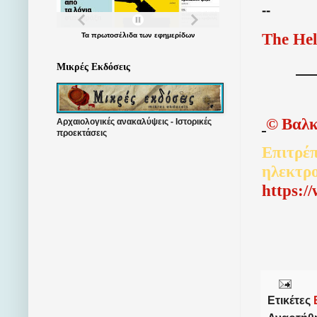
--
The Hel
Τα
πρωτοσέλιδα
των
εφημερίδων
Μικρές Εκδόσεις
©
Βαλκ
Αρχαιολογικές ανακαλύψεις - Ιστορικές
προεκτάσεις
Επιτρέπ
ηλεκτρ
http
s
:/
Ετικέτες