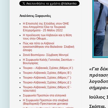
Αναλύσεις-Συμφωνίες
Η Επιστολή της Ελλάδας στον ΟΗΕ
που Απορρίπτει Όλα τα Τουρκικά
Επιχειρήματα - 25 Μαΐου 2022
Η προέλευση των Αλβανών και η θέση
τους στην Οθωμα...
Πώς και πότε οι Αλβανοί
εγκαταστάθηκαν στα Βαλκάνια- Σλαβική
άποψη
Στενά Βοσπόρου- Σύμβαση Μοντρέ
Η Συμφωνία Καλής Γειτονίας Σκοπίων –
Βουλγαρίας
«Για δέκ
Τουρκο – Αλβανικές Σχέσεις (Mέρος Α΄)
Τουρκο-Αλβανικές Σχέσεις (Μέρος Β΄)
πρόταση
Τουρκο-Αλβανικές Σχέσεις (Μέρος Γ΄)
λογοδοτ
Τουρκο-Αλβανικές Σχέσεις (Μέρος Δ΄)
σήμερα»
Τουρκο-Αλβανικές Σχέσεις (Μέρος Ε΄-
τελευταίο)
Συμφωνία Πρεσπών στα ελληνικά
Ιούλιος 
Η Συμφωνία Πρεσπών στα σλαβικά
(Βαρδαρικά)-Преспански договор
Σκόπια.