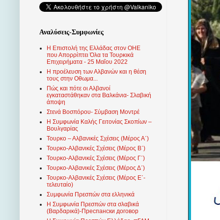
Αναλύσεις-Συμφωνίες
Η Επιστολή της Ελλάδας στον ΟΗΕ
που Απορρίπτει Όλα τα Τουρκικά
Επιχειρήματα - 25 Μαΐου 2022
Η προέλευση των Αλβανών και η θέση
τους στην Οθωμα...
Πώς και πότε οι Αλβανοί
εγκαταστάθηκαν στα Βαλκάνια- Σλαβική
άποψη
Στενά Βοσπόρου- Σύμβαση Μοντρέ
Η Συμφωνία Καλής Γειτονίας Σκοπίων –
Βουλγαρίας
Τουρκο – Αλβανικές Σχέσεις (Mέρος Α΄)
Τουρκο-Αλβανικές Σχέσεις (Μέρος Β΄)
Τουρκο-Αλβανικές Σχέσεις (Μέρος Γ΄)
Τουρκο-Αλβανικές Σχέσεις (Μέρος Δ΄)
Τουρκο-Αλβανικές Σχέσεις (Μέρος Ε΄-
τελευταίο)
Συμφωνία Πρεσπών στα ελληνικά
Η Συμφωνία Πρεσπών στα σλαβικά
(Βαρδαρικά)-Преспански договор