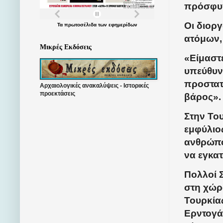
πρόσφυγ
Οι διοργ
Τα
πρωτοσέλιδα
των
εφημερίδων
ατόμων,
Μικρές Εκδόσεις
«Είμαστε
υπεύθυν
προστατε
Αρχαιολογικές ανακαλύψεις - Ιστορικές
προεκτάσεις
βάρος».
Στην Το
εμφύλιο
ανθρώπο
να εγκατ
Πολλοί 
στη χώρ
Τουρκία
Ερντογάν