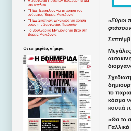
Η Συμφωνία Πρεσπών Ελλάδας- πΓΔΜ
στα αγγλικά
ΥΠΕΞ: Εγκύκλιος για τη χρήση του
ονόματος ‘Βόρεια Μακεδονία’
«Σύροι 
ΥΠΕΞ Σκοπίων: Εγκύκλιος για χρήση
όρων της Συμφωνίας Πρεσπών
φτάσου
Το Βουλγαρικό Μνημόνιο για βέτο στη
Βόρεια Μακεδονία
Σεπτέμβρ
Οι εφημερίδες σήμερα
Μεγάλες
αυτοκιν
διοργαν
Σχεδιασμ
δημιουρ
το παρα
κόσμο ν
κουτιά 
«Θα το 
Γαλλικό