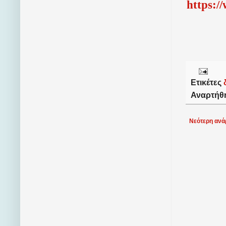
http
s
:/
Ετικέτες
Αναρτήθ
Νεότερη ανά