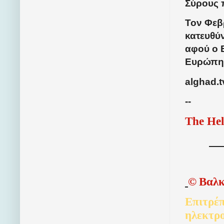
Σύρους 
Τον Φεβρ
κατευθύ
αφού ο 
Ευρώπη
alghad.t
--
The Hel
©
Βαλκ
Επιτρέπ
ηλεκτρ