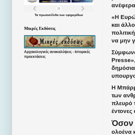
ανέφερα
Τα
πρωτοσέλιδα
των
εφημερίδων
«Η Ευρώπ
και άλλο
Μικρές Εκδόσεις
πολιτικ
να μην 
Σύμφωνα
Αρχαιολογικές ανακαλύψεις - Ιστορικές
προεκτάσεις
Presse»
δημόσια
υπουργο
Η Μπάρμ
των ανθ
πλευρό 
έντονες
Όσον 
ολοένα 