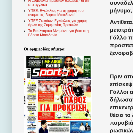
Η Συμφωνία Πρεσπών Ελλάδας- πΓΔΜ
συνάδελ
στα αγγλικά
μήνυμα,
ΥΠΕΞ: Εγκύκλιος για τη χρήση του
ονόματος ‘Βόρεια Μακεδονία’
ΥΠΕΞ Σκοπίων: Εγκύκλιος για χρήση
Αντίθετ
όρων της Συμφωνίας Πρεσπών
μετατράπ
Το Βουλγαρικό Μνημόνιο για βέτο στη
Βόρεια Μακεδονία
Γάλλο π
προστατ
Οι εφημερίδες σήμερα
ξενοφοβ
Πριν απ
επίσκεψ
Γάλλοι 
δήλωσαν
επικεντρ
θέσει το
παραβιά
ρωσικώ