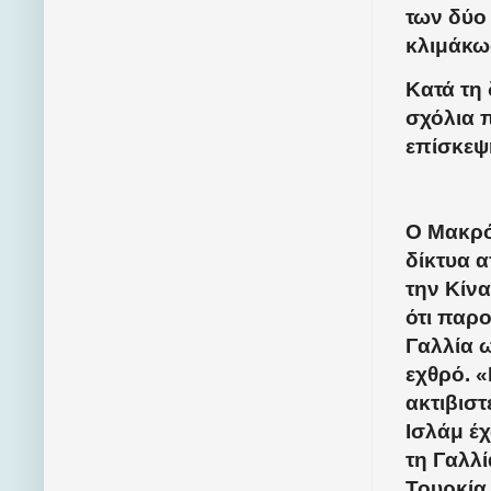
των δύο
κλιμάκωσ
Κατά τη
σχόλια 
επίσκεψ
Ο Μακρό
δίκτυα α
την Κίνα
ότι παρ
Γαλλία 
εχθρό. 
ακτιβιστ
Ισλάμ έχ
τη Γαλλ
Τουρκία,