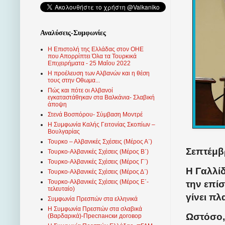
Αναλύσεις-Συμφωνίες
Η Επιστολή της Ελλάδας στον ΟΗΕ
που Απορρίπτει Όλα τα Τουρκικά
Επιχειρήματα - 25 Μαΐου 2022
Η προέλευση των Αλβανών και η θέση
τους στην Οθωμα...
Πώς και πότε οι Αλβανοί
εγκαταστάθηκαν στα Βαλκάνια- Σλαβική
άποψη
Στενά Βοσπόρου- Σύμβαση Μοντρέ
Η Συμφωνία Καλής Γειτονίας Σκοπίων –
Βουλγαρίας
Τουρκο – Αλβανικές Σχέσεις (Mέρος Α΄)
Σεπτέμβρ
Τουρκο-Αλβανικές Σχέσεις (Μέρος Β΄)
Τουρκο-Αλβανικές Σχέσεις (Μέρος Γ΄)
Η Γαλλί
Τουρκο-Αλβανικές Σχέσεις (Μέρος Δ΄)
Τουρκο-Αλβανικές Σχέσεις (Μέρος Ε΄-
την επί
τελευταίο)
γίνει πλ
Συμφωνία Πρεσπών στα ελληνικά
Η Συμφωνία Πρεσπών στα σλαβικά
Ωστόσο,
(Βαρδαρικά)-Преспански договор