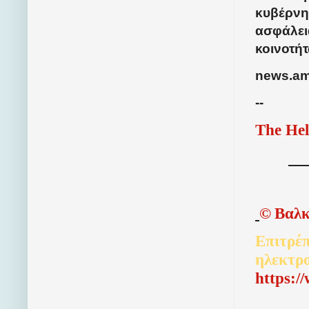
κυβέρνησ
ασφάλει
κοινοτή
news.a
--
The Hel
©
Βαλκ
Επιτρέπ
ηλεκτρ
http
s
:/