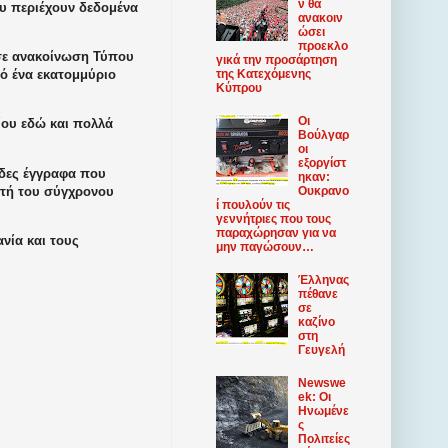
ν θα
υ περιέχουν δεδομένα
ανακοιν
ώσει
προεκλο
 σε ανακοίνωση Τύπου
γικά την προσάρτηση
της Κατεχόμενης
πό ένα εκατομμύριο
Κύπρου
Οι
ίου εδώ και πολλά
Βούλγαρ
οι
εξοργίστ
άδες έγγραφα που
ηκαν:
υτή του σύγχρονου
Ουκρανο
ί πουλούν τις
γεννήτριες που τους
παραχώρησαν για να
νία και τους
μην παγώσουν…
Έλληνας
πέθανε
σε
καζίνο
στη
Γευγελή
Newswe
ek: Οι
Ηνωμένε
ς
Πολιτείες