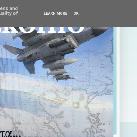
ress and
ality of
LEARN MORE
OK