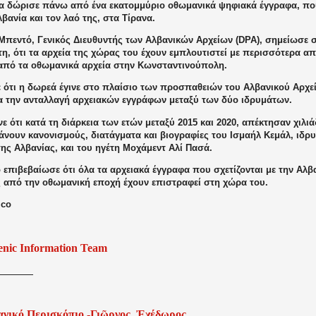
α δώρισε πάνω από ένα εκατομμύριο οθωμανικά ψηφιακά έγγραφα, πο
λβανία και τον λαό της, στα Τίρανα.
 Μπεντό, Γενικός Διευθυντής των Αλβανικών Αρχείων (DPA), σημείωσε
η, ότι τα αρχεία της χώρας του έχουν εμπλουτιστεί με περισσότερα α
από τα οθωμανικά αρχεία στην Κωνσταντινούπολη.
 ότι η δωρεά έγινε στο πλαίσιο των προσπαθειών του Αλβανικού Αρχε
ια την ανταλλαγή αρχειακών εγγράφων μεταξύ των δύο ιδρυμάτων.
 ότι κατά τη διάρκεια των ετών μεταξύ 2015 και 2020, απέκτησαν χιλι
άνουν κανονισμούς, διατάγματα και βιογραφίες του Ισμαήλ Κεμάλ, ιδρ
ης Αλβανίας, και του ηγέτη Μοχάμεντ Αλί Πασά.
επιβεβαίωσε ότι όλα τα αρχειακά έγγραφα που σχετίζονται με την Αλβα
 από την οθωμανική εποχή έχουν επιστραφεί στη χώρα του.
.co
enic Information Team
ανικό
Περισκόπιο
-
Γιῶργος
Ἐχέδωρος