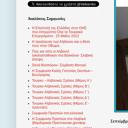
Αναλύσεις-Συμφωνίες
Η Επιστολή της Ελλάδας στον ΟΗΕ
που Απορρίπτει Όλα τα Τουρκικά
Επιχειρήματα - 25 Μαΐου 2022
Η προέλευση των Αλβανών και η θέση
τους στην Οθωμα...
Πώς και πότε οι Αλβανοί
εγκαταστάθηκαν στα Βαλκάνια- Σλαβική
άποψη
Στενά Βοσπόρου- Σύμβαση Μοντρέ
Η Συμφωνία Καλής Γειτονίας Σκοπίων –
Βουλγαρίας
Τουρκο – Αλβανικές Σχέσεις (Mέρος Α΄)
Τουρκο-Αλβανικές Σχέσεις (Μέρος Β΄)
Τουρκο-Αλβανικές Σχέσεις (Μέρος Γ΄)
Τουρκο-Αλβανικές Σχέσεις (Μέρος Δ΄)
Τουρκο-Αλβανικές Σχέσεις (Μέρος Ε΄-
τελευταίο)
Συμφωνία Πρεσπών στα ελληνικά
Η Συμφωνία Πρεσπών στα σλαβικά
Σεπτέμβρι
(Βαρδαρικά)-Преспански договор