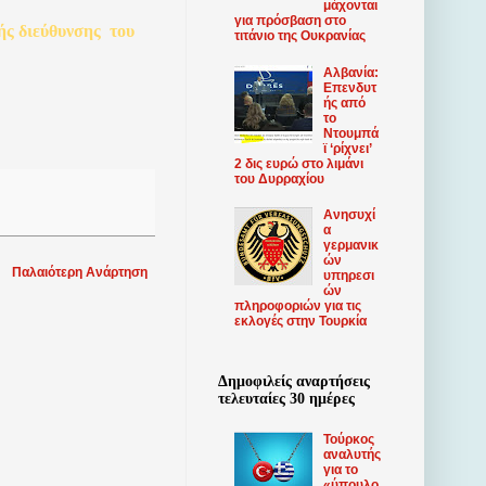
μάχονται
για πρόσβαση στο
ής
διεύθυνσης
του
τιτάνιο της Ουκρανίας
Αλβανία:
Επενδυτ
ής από
το
Ντουμπά
ϊ ‘ρίχνει’
2 δις ευρώ στο λιμάνι
του Δυρραχίου
Ανησυχί
α
γερμανικ
ών
Παλαιότερη Ανάρτηση
υπηρεσι
ών
πληροφοριών για τις
εκλογές στην Τουρκία
Δημοφιλείς αναρτήσεις
τελευταίες 30 ημέρες
Τούρκος
αναλυτής
για το
«ύπουλο