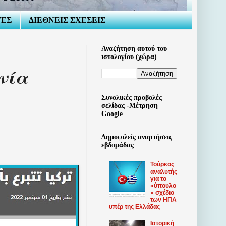
ΤΕΣ
ΔΙΕΘΝΕΙΣ ΣΧΕΣΕΙΣ
Αναζήτηση αυτού του
ιστολογίου (χώρα)
νία
Συνολικές προβολές
σελίδας -Μέτρηση
Google
Δημοφιλείς αναρτήσεις
εβδομάδας
Τούρκος
αναλυτής
για το
«ύπουλο
» σχέδιο
των ΗΠΑ
υπέρ της Ελλάδας
Ιστορική