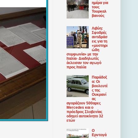
ημέρα για
τους
Τουρκαλ
βανούς
Λιβύη:
Σφοδρές
αντιδράσ
εις για τη
«μυστηρι
ώδη
συμφωνία» με την
Ιταλία- Διαδηλωτές
έκλεισαν τον αγωγό
προς Ιταλία
Παράδοξ
α: Οι
βουλευτέ
ς της
Ουκρανί
ας
αγοράζουν 500αρες
Mercedes και ο
πρόεδρος Σλοβενίας
οδηγεί αυτοκίνητο 32
ετών
Ο
Ερντογά