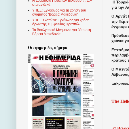
Η Συμφωνία Πρεσπών Ελλάδας- πΓΔΜ
Η Τουρκί
στα αγγλικά
για την Α
ΥΠΕΞ: Εγκύκλιος για τη χρήση του
ονόματος ‘Βόρεια Μακεδονία’
Ο Αρντίτ
ΥΠΕΞ Σκοπίων: Εγκύκλιος για χρήση
την Πέμπτ
όρων της Συμφωνίας Πρεσπών
έγγραφα 
Το Βουλγαρικό Μνημόνιο για βέτο στη
Βόρεια Μακεδονία
Πρόσθεσε
χρόνια γ
Οι εφημερίδες σήμερα
Επεσήμανε
περιλαμβ
κράτους τ
Ο Μπεντό 
Αλβανούς
turkpress
The Hell
©
Βαλκ