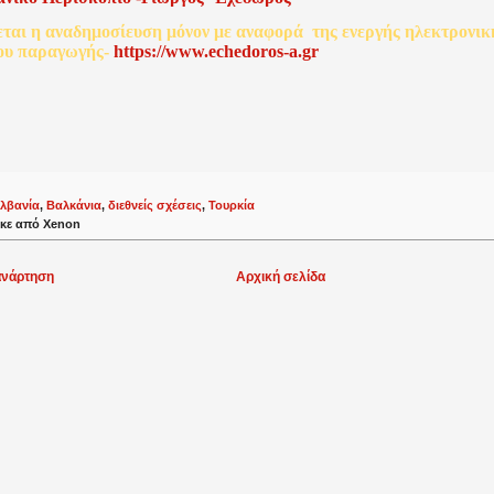
εται
η
αναδημοσίευση
μόνον
με
αναφορά
της
ενεργής
ηλεκτρονικ
ου
παραγωγής
-
http
s
://www.echedoros-a.gr
λβανία
,
Βαλκάνια
,
διεθνείς σχέσεις
,
Τουρκία
κε από
Xenon
ανάρτηση
Αρχική σελίδα