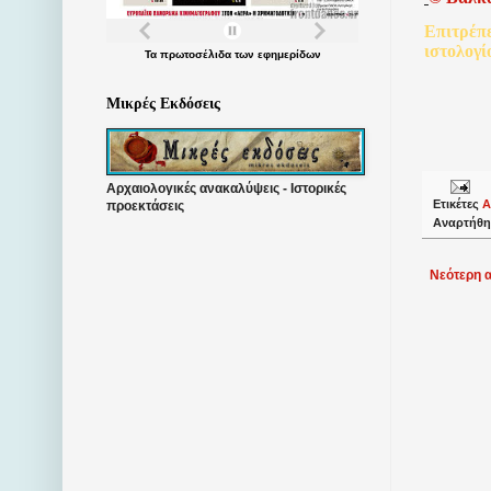
Επιτρέπ
ιστολογί
Τα
πρωτοσέλιδα
των
εφημερίδων
Μικρές Εκδόσεις
Αρχαιολογικές ανακαλύψεις - Ιστορικές
Ετικέτες
Α
προεκτάσεις
Αναρτήθη
Νεότερη 