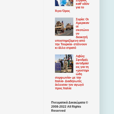
Σερβίας
καθ’ οδόν
για το
Άγιο Όρος
Συρία: Οι
Αμερικαν
οί
σκοτώνο
υν
διοικητή
υποστηριζόμενο από
την Τουρκία- στέλνουν
κι άλλο στρατό
Λιβύη:
Σφοδρές
αντιδράσ
εις για τη
«μυστηρι
ώδη
συμφωνία» με την
Ιταλία- Διαδηλωτές
έκλεισαν τον αγωγό
προς Ιταλία
Πνευματικά Δικαιώματα ©
2008-2022 All Rights
Reserved