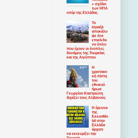
» σχέδιο
των ΗΠΑ
υπέρ της Ελλάδας
Το
Ισραήλ
αποκάλυ
ψε ένα
επικίνδυ
νο όπλο
που έχουν οι ένοπλες
δυνάμεις της Τουρκίας
και της Αιγύπτου
Η
χριστιανι
κή πίστη
του
εθνικού
ήρωα
Γεωργίου Καστριώτη
διχάζει τους Αλβανούς
Η έρευνα
της
ExxonMo
bil στην
Ελλάδα
άρχισε
να εκνευρίζει την