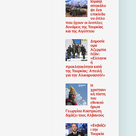
Ισραήλ
αποκάλυ
ψε ένα
επικίνδυ
νο όπλο
που έχουν οι ένοπλες
δυνάμεις της Τουρκίας
και της Αιγύπτου
Δημοσίε
υμα
Αζερμπα
ϊτζάν:
«Ελληνικ
ή
προκλητικότητα κατά
της Τουρκίας: Απειλή
για την Αλικαρνασσό!»
Η
χριστιανι
κή πίστη
του
εθνικού
ήρωα
Γεωργίου Καστριώτη
διχάζει τους Αλβανούς
«Εκβιάζε
ι την
Τουρκία