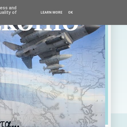
ress and
ality of
LEARN MORE
OK