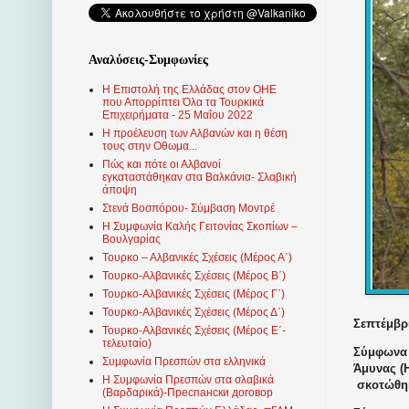
Αναλύσεις-Συμφωνίες
Η Επιστολή της Ελλάδας στον ΟΗΕ
που Απορρίπτει Όλα τα Τουρκικά
Επιχειρήματα - 25 Μαΐου 2022
Η προέλευση των Αλβανών και η θέση
τους στην Οθωμα...
Πώς και πότε οι Αλβανοί
εγκαταστάθηκαν στα Βαλκάνια- Σλαβική
άποψη
Στενά Βοσπόρου- Σύμβαση Μοντρέ
Η Συμφωνία Καλής Γειτονίας Σκοπίων –
Βουλγαρίας
Τουρκο – Αλβανικές Σχέσεις (Mέρος Α΄)
Τουρκο-Αλβανικές Σχέσεις (Μέρος Β΄)
Τουρκο-Αλβανικές Σχέσεις (Μέρος Γ΄)
Τουρκο-Αλβανικές Σχέσεις (Μέρος Δ΄)
Σεπτέμβρι
Τουρκο-Αλβανικές Σχέσεις (Μέρος Ε΄-
τελευταίο)
Σύμφωνα 
Συμφωνία Πρεσπών στα ελληνικά
Άμυνας (
Η Συμφωνία Πρεσπών στα σλαβικά
σκοτώθηκ
(Βαρδαρικά)-Преспански договор