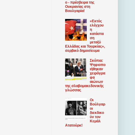
ο - πρέσβειρα της
Ουκρανίας στη
Βουλγαρία!
«Εκτός
ελέγχου
η
κατάστα
ση
μεταξύ
Ελλάδας και Τουρκίας»,
σερβικό δημοσίευμα
Σκόπια:
Ψηφιοπο
ιήθηκαν
χειρόγρα
φα
αιώνων
της σλαβομακεδονικής
γλώσσας
Οι
Βούλγαρ
οι
διεκδικο
ύν τον
Κεμάλ
Ατατούρκ!