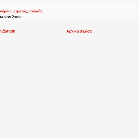
ούρδοι
,
Στρατός
,
Τουρκία
κε από
Xenon
ανάρτηση
Αρχική σελίδα