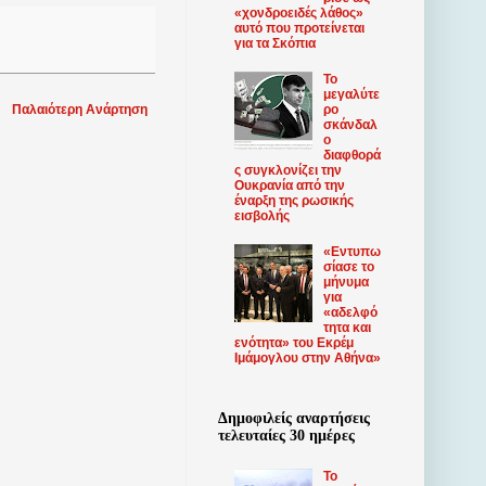
«χονδροειδές λάθος»
αυτό που προτείνεται
για τα Σκόπια
Το
μεγαλύτε
ρο
Παλαιότερη Ανάρτηση
σκάνδαλ
ο
διαφθορά
ς συγκλονίζει την
Ουκρανία από την
έναρξη της ρωσικής
εισβολής
«Εντυπω
σίασε το
μήνυμα
για
«αδελφό
τητα και
ενότητα» του Εκρέμ
Ιμάμογλου στην Αθήνα»
Δημοφιλείς αναρτήσεις
τελευταίες 30 ημέρες
Το