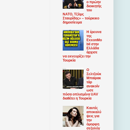
ο πρώην
διοικητής
του
ΝΑΤΟ, Τζέιμς
Σταυρίδης» – τούρκικο
δημοσίευμα
Η έρευνα
της
ExxonMo
bil στην
Ελλάδα
άρχισε
να εκνευρίζει την
Τουρκία
Ο
Σελτζούκ
Μπαϊρακ
τάρ
ανακοίν
ωσε
πόσα οπλισμένα UAV
διαθέτει η Τουρκία
Καυτές
αποκαλύ
ψεις για
την
όμορφη
σεξολόγ