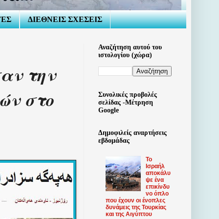
ΤΕΣ
ΔΙΕΘΝΕΙΣ ΣΧΕΣΕΙΣ
Αναζήτηση αυτού του
ιστολογίου (χώρα)
αν την
ών στο
Συνολικές προβολές
σελίδας -Μέτρηση
Google
Δημοφιλείς αναρτήσεις
εβδομάδας
Το
Ισραήλ
αποκάλυ
ψε ένα
επικίνδυ
νο όπλο
που έχουν οι ένοπλες
δυνάμεις της Τουρκίας
και της Αιγύπτου