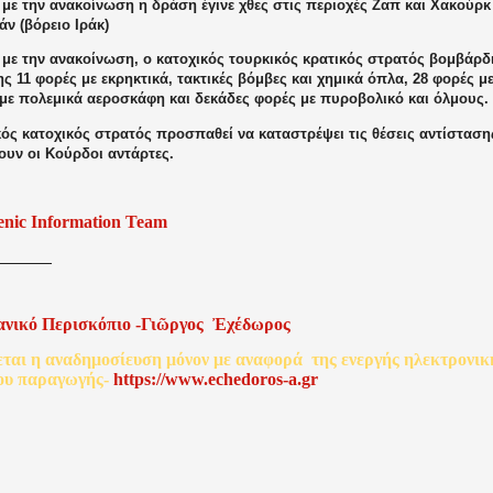
με την ανακοίνωση η δράση έγινε χθες στις περιοχές Ζαπ και Χακούρκ
ν (βόρειο Ιράκ)
με την ανακοίνωση, ο κατοχικός τουρκικός κρατικός στρατός βομβάρδι
ς 11 φορές με εκρηκτικά, τακτικές βόμβες και χημικά όπλα, 28 φορές μ
 με πολεμικά αεροσκάφη και δεκάδες φορές με πυροβολικό και όλμους.
κός κατοχικός στρατός προσπαθεί να καταστρέψει τις θέσεις αντίσταση
ουν οι Κούρδοι αντάρτες.
enic Information Team
ανικό
Περισκόπιο
-
Γιῶργος
Ἐχέδωρος
εται
η
αναδημοσίευση
μόνον
με
αναφορά
της
ενεργής
ηλεκτρονικ
ου
παραγωγής
-
http
s
://www.echedoros-a.gr