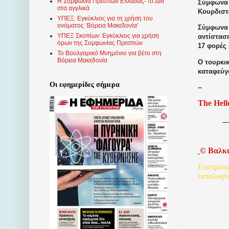
Η Συμφωνία Πρεσπών Ελλάδας- πΓΔΜ
Σύμφωνα 
στα αγγλικά
Κουρδιστά
ΥΠΕΞ: Εγκύκλιος για τη χρήση του
ονόματος ‘Βόρεια Μακεδονία’
Σύμφωνα 
ΥΠΕΞ Σκοπίων: Εγκύκλιος για χρήση
αντίσταση
όρων της Συμφωνίας Πρεσπών
17 φορές
Το Βουλγαρικό Μνημόνιο για βέτο στη
Βόρεια Μακεδονία
Ο τουρκι
καταφεύγ
Οι εφημερίδες σήμερα
--
The Hell
©
Βαλκ
Επιτρέπ
ιστολογί