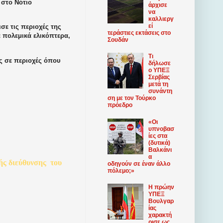
 στο Νότιο
άρχισε
να
καλλιεργ
εί
σε τις περιοχές της
τεράστιες εκτάσεις στο
ε πολεμικά ελικόπτερα,
Σουδάν
Τι
ς σε περιοχές όπου
δήλωσε
ο ΥΠΕΞ
Σερβίας
μετά τη
συνάντη
ση με τον Τούρκο
πρόεδρο
«Οι
υπνοβασ
ίες στα
(δυτικά)
Βαλκάνι
α
ής
διεύθυνσης
του
οδηγούν σε έναν άλλο
πόλεμο;»
Η πρώην
ΥΠΕΞ
Βουλγαρ
ίας
χαρακτή
ρισε ως