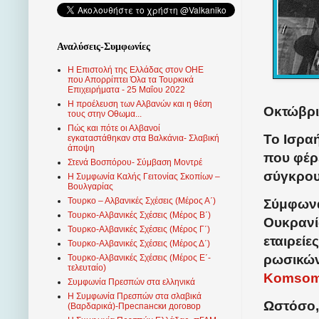
Αναλύσεις-Συμφωνίες
Η Επιστολή της Ελλάδας στον ΟΗΕ
που Απορρίπτει Όλα τα Τουρκικά
Επιχειρήματα - 25 Μαΐου 2022
Η προέλευση των Αλβανών και η θέση
Οκτώβρι
τους στην Οθωμα...
Πώς και πότε οι Αλβανοί
Το Ισρα
εγκαταστάθηκαν στα Βαλκάνια- Σλαβική
άποψη
που φέρε
Στενά Βοσπόρου- Σύμβαση Μοντρέ
σύγκρου
Η Συμφωνία Καλής Γειτονίας Σκοπίων –
Βουλγαρίας
Τουρκο – Αλβανικές Σχέσεις (Mέρος Α΄)
Σύμφωνα
Τουρκο-Αλβανικές Σχέσεις (Μέρος Β΄)
Ουκρανί
Τουρκο-Αλβανικές Σχέσεις (Μέρος Γ΄)
εταιρείε
Τουρκο-Αλβανικές Σχέσεις (Μέρος Δ΄)
ρωσικών
Τουρκο-Αλβανικές Σχέσεις (Μέρος Ε΄-
τελευταίο)
Komsom
Συμφωνία Πρεσπών στα ελληνικά
Η Συμφωνία Πρεσπών στα σλαβικά
Ωστόσο,
(Βαρδαρικά)-Преспански договор