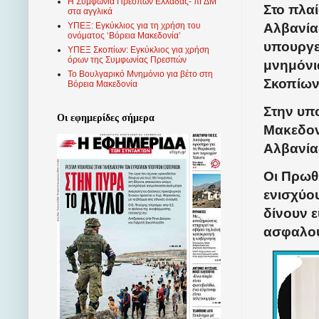
Η Συμφωνία Πρεσπών Ελλάδας- πΓΔΜ
Στο πλα
στα αγγλικά
Αλβανία
ΥΠΕΞ: Εγκύκλιος για τη χρήση του
ονόματος ‘Βόρεια Μακεδονία’
υπουργε
ΥΠΕΞ Σκοπίων: Εγκύκλιος για χρήση
όρων της Συμφωνίας Πρεσπών
μνημόνι
Το Βουλγαρικό Μνημόνιο για βέτο στη
Σκοπίων
Βόρεια Μακεδονία
Στην υπ
Οι εφημερίδες σήμερα
Μακεδον
Αλβανία
Οι Πρωθ
ενισχύο
δίνουν ε
ασφαλού