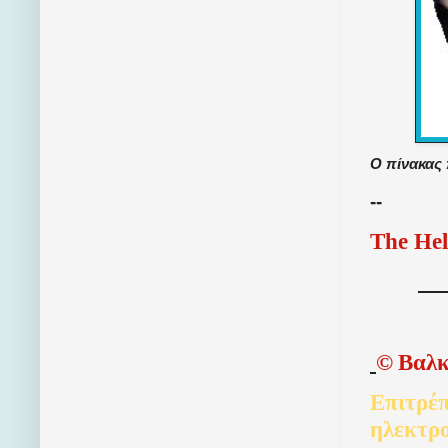
Ο πίνακας 
--
The Hel
©
Βαλκ
Επιτρέπ
ηλεκτρ