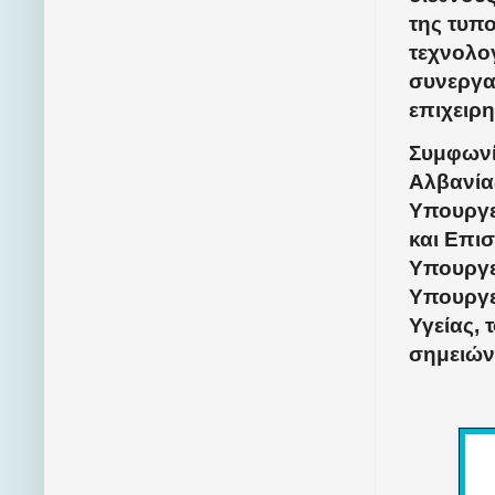
της τυπ
τεχνολογ
συνεργα
επιχειρη
Συμφωνί
Αλβανία
Υπουργε
και Επισ
Υπουργε
Υπουργε
Υγείας, 
σημειών