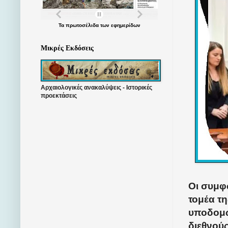
Τα
πρωτοσέλιδα
των
εφημερίδων
Μικρές Εκδόσεις
Αρχαιολογικές ανακαλύψεις - Ιστορικές
προεκτάσεις
Οι συμφ
τομέα τ
υποδομώ
διεθνού