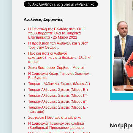
Αναλύσεις-Συμφωνίες
Η Επιστολή της Ελλάδας στον ΟΗΕ
που Απορρίπτει Όλα τα Τουρκικά
Επιχειρήματα - 25 Μαΐου 2022
Η προέλευση των Αλβανών και η θέση
τους στην Οθωμα...
Πώς και πότε οι Αλβανοί
εγκαταστάθηκαν στα Βαλκάνια- Σλαβική
άποψη
Στενά Βοσπόρου- Σύμβαση Μοντρέ
Η Συμφωνία Καλής Γειτονίας Σκοπίων –
Βουλγαρίας
Τουρκο – Αλβανικές Σχέσεις (Mέρος Α΄)
Τουρκο-Αλβανικές Σχέσεις (Μέρος Β΄)
Τουρκο-Αλβανικές Σχέσεις (Μέρος Γ΄)
Τουρκο-Αλβανικές Σχέσεις (Μέρος Δ΄)
Τουρκο-Αλβανικές Σχέσεις (Μέρος Ε΄-
τελευταίο)
Συμφωνία Πρεσπών στα ελληνικά
Η Συμφωνία Πρεσπών στα σλαβικά
Νοέμβρι
(Βαρδαρικά)-Преспански договор