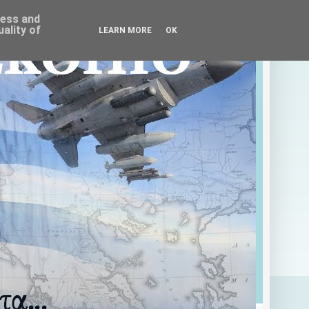
ress and
ality of
LEARN MORE
OK