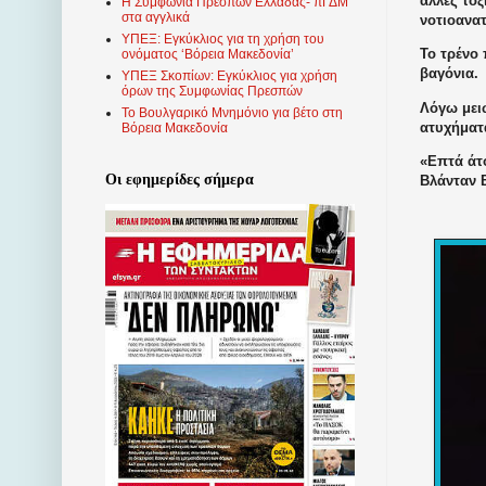
άλλες τοξ
Η Συμφωνία Πρεσπών Ελλάδας- πΓΔΜ
στα αγγλικά
νοτιοανα
ΥΠΕΞ: Εγκύκλιος για τη χρήση του
Το τρένο 
ονόματος ‘Βόρεια Μακεδονία’
βαγόνια.
ΥΠΕΞ Σκοπίων: Εγκύκλιος για χρήση
όρων της Συμφωνίας Πρεσπών
Λόγω μει
Το Βουλγαρικό Μνημόνιο για βέτο στη
ατυχήματα
Βόρεια Μακεδονία
«Επτά άτ
Οι εφημερίδες σήμερα
Βλάνταν 