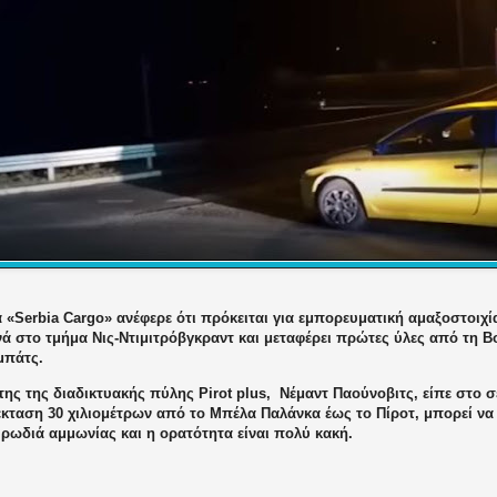
α «Serbia Cargo» ανέφερε ότι πρόκειται για εμπορευματική αμαξοστοιχία
νά στο τμήμα Νις-Ντιμιτρόβγκραντ και μεταφέρει πρώτες ύλες από τη 
μπάτς.
της της διαδικτυακής πύλης Pirot plus,
Νέμαντ Παούνοβιτς
, είπε στο
σ
έκταση 30 χιλιομέτρων από το
Μπέλα Παλάνκα
έως το
Πίροτ
, μπορεί να
ρωδιά αμμωνίας και η ορατότητα είναι πολύ κακή.