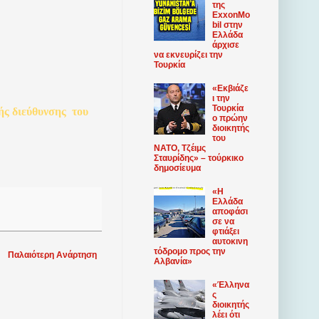
της
ExxonMo
bil στην
Ελλάδα
άρχισε
να εκνευρίζει την
Τουρκία
«Εκβιάζε
ι την
Τουρκία
ής
διεύθυνσης
του
ο πρώην
διοικητής
του
ΝΑΤΟ, Τζέιμς
Σταυρίδης» – τούρκικο
δημοσίευμα
«Η
Ελλάδα
αποφάσι
σε να
φτιάξει
αυτοκινη
τόδρομο προς την
Παλαιότερη Ανάρτηση
Αλβανία»
«Έλληνα
ς
διοικητής
λέει ότι