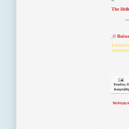
--
The Hell
©
Βαλκ
Επιτρέπ
ιστολογί
Ετικέτες
Β
Αναρτήθη
Νεότερη 