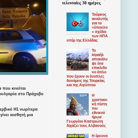
τελευταίες 30 ημέρες
Τούρκος
αναλυτής
για το
«ύπουλο
» σχέδιο
των ΗΠΑ
υπέρ της Ελλάδας
Το
Ισραήλ
αποκάλυ
ψε ένα
επικίνδυ
νο όπλο
που έχουν οι ένοπλες
δυνάμεις της Τουρκίας
και της Αιγύπτου
 που κινείται
Βουλγαρία στο Πράχοβο
Η
χριστιανι
κή πίστη
του
ερβικό
H1 νωρίτερα
εθνικού
 γίνει αισθητή μια
ήρωα
Γεωργίου Καστριώτη
διχάζει τους Αλβανούς
Η έρευνα