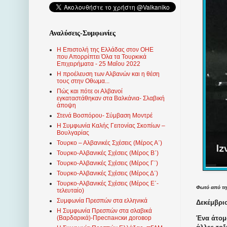
Αναλύσεις-Συμφωνίες
Η Επιστολή της Ελλάδας στον ΟΗΕ
που Απορρίπτει Όλα τα Τουρκικά
Επιχειρήματα - 25 Μαΐου 2022
Η προέλευση των Αλβανών και η θέση
τους στην Οθωμα...
Πώς και πότε οι Αλβανοί
εγκαταστάθηκαν στα Βαλκάνια- Σλαβική
άποψη
Στενά Βοσπόρου- Σύμβαση Μοντρέ
Η Συμφωνία Καλής Γειτονίας Σκοπίων –
Βουλγαρίας
Τουρκο – Αλβανικές Σχέσεις (Mέρος Α΄)
Τουρκο-Αλβανικές Σχέσεις (Μέρος Β΄)
Τουρκο-Αλβανικές Σχέσεις (Μέρος Γ΄)
Τουρκο-Αλβανικές Σχέσεις (Μέρος Δ΄)
Τουρκο-Αλβανικές Σχέσεις (Μέρος Ε΄-
Φωτό
από
τ
τελευταίο)
Συμφωνία Πρεσπών στα ελληνικά
Δεκέμβριο
Η Συμφωνία Πρεσπών στα σλαβικά
Ένα άτομ
(Βαρδαρικά)-Преспански договор