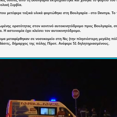
ικές ουσίες από τη Βουλγαρία εκτροχιάστηκε και χύθηκε το φορτίο του
τολική
Σερβία.
που μετέφερε τοξικά υλικά φορτώθηκε στη Βουλγαρία - στο Devnya. Το 
ωμένης ορατότητας στον κοντινό αυτοκινητόδρομο προς Βουλγαρία, σ
. Η αστυνομία έχει κλείσει τον αυτοκινητόδρομο.
ομα μεταφέρθηκαν σε νοσοκομείο στη Νις (την πλησιέστερη μεγάλη πό
Βάσιτς, δήμαρχος της πόλης Πίροτ. Ανέφερε 51 δηλητηριασμένους.