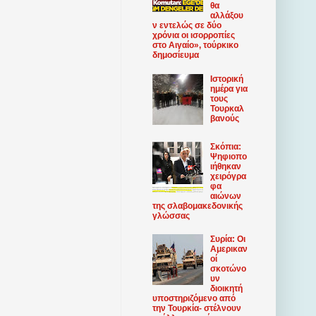
θα
αλλάξου
ν εντελώς σε δύο
χρόνια οι ισορροπίες
στο Αιγαίο», τούρκικο
δημοσίευμα
Ιστορική
ημέρα για
τους
Τουρκαλ
βανούς
Σκόπια:
Ψηφιοπο
ιήθηκαν
χειρόγρα
φα
αιώνων
της σλαβομακεδονικής
γλώσσας
Συρία: Οι
Αμερικαν
οί
σκοτώνο
υν
διοικητή
υποστηριζόμενο από
την Τουρκία- στέλνουν