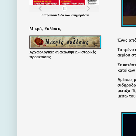
Τα
πρωτοσέλιδα
των
εφημερίδων
Μικρές Εκδόσεις
Ένας από
Το τρένο
Αρχαιολογικές ανακαλύψεις - Ιστορικές
αερίου σ
προεκτάσεις
Σε κατάσ
κατοίκων 
Αμέσως μ
σιδηροδρ
μεταξύ
Πί
μέσω του