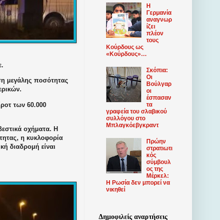
Η
Γερμανία
αναγνωρ
ίζει
πλέον
τους
Κούρδους ως
«Κούρδους»…
ε.
Σκόπια:
Οι
ση μεγάλης ποσότητας
Βούλγαρ
ερικών.
οι
έσπασαν
ίροτ
των 60.000
τα
γραφεία του σλαβικού
συλλόγου στο
Μπλαγκόεβγκραντ
εστικά οχήματα. Η
τητας, η κυκλοφορία
Πρώην
ική διαδρομή είναι
στρατιωτι
κός
σύμβουλ
ος της
Μέρκελ:
Η Ρωσία δεν μπορεί να
νικηθεί
Δημοφιλείς αναρτήσεις