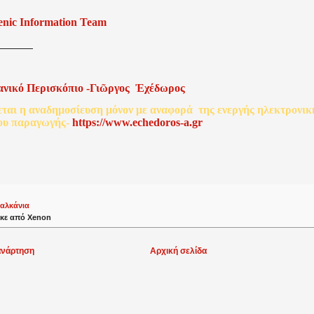
enic Information Team
ανικό
Περισκόπιο
-
Γιῶργος
Ἐχέδωρος
εται
η
αναδημοσίευση
μόνον
με
αναφορά
της
ενεργής
ηλεκτρονικ
ου
παραγωγής
-
http
s
://www.echedoros-a.gr
αλκάνια
κε από
Xenon
ανάρτηση
Αρχική σελίδα