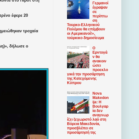
 κοντά στο
Πίροτ στη
Γερμανοί
έγραψαν
σε
τρένο
έφερε
20
περίπτω
ση
Τουρκο-Ελληνικού
Πολέμου θα επέμβουν
ημειώθηκαν τροχαία
οι Αμερικανοί!»,
τούρκικο δημοσίευμα
λη)», δήλωσε ο
Ο
Ερντογά
ν θα
ανακοιν
ώσει
προεκλο
γικά την προσάρτηση
της Κατεχόμενης
Κύπρου
Nova
Makedon
ija: Η
Βουλγαρ
ία δεν
αναγνωρ
ίζει ξεχωριστό λαό στη
Βόρεια Μακεδονία,
προσβλέπει σε
προσάρτησή της