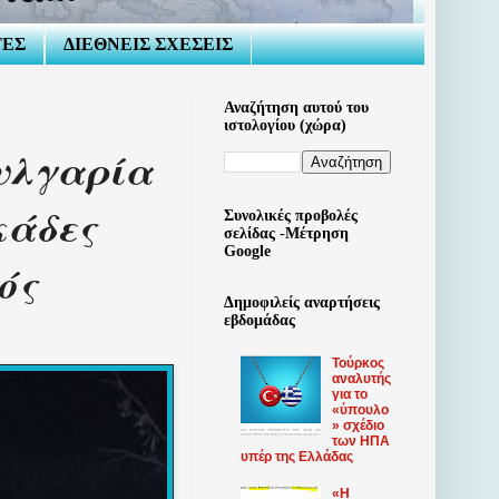
ΤΕΣ
ΔΙΕΘΝΕΙΣ ΣΧΕΣΕΙΣ
Αναζήτηση αυτού του
ιστολογίου (χώρα)
υλγαρία
κάδες
Συνολικές προβολές
σελίδας -Μέτρηση
Google
ός
Δημοφιλείς αναρτήσεις
εβδομάδας
Τούρκος
αναλυτής
για το
«ύπουλο
» σχέδιο
των ΗΠΑ
υπέρ της Ελλάδας
«Η