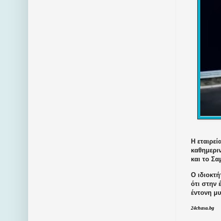
Η εταιρεί
καθημερι
και το Σα
Ο ιδιοκτή
ότι στην 
έντονη μυ
24chasa.bg