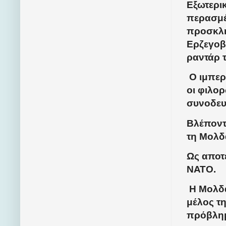
Εξωτερι
περασμέ
προσκλή
Ερζεγοβί
ραντάρ τ
Ο ιμπερι
οι φιλορ
συνοδευ
Βλέποντα
τη Μολδ
Ως αποτ
ΝΑΤΟ.
Η Μολδα
μέλος τη
πρόβλη