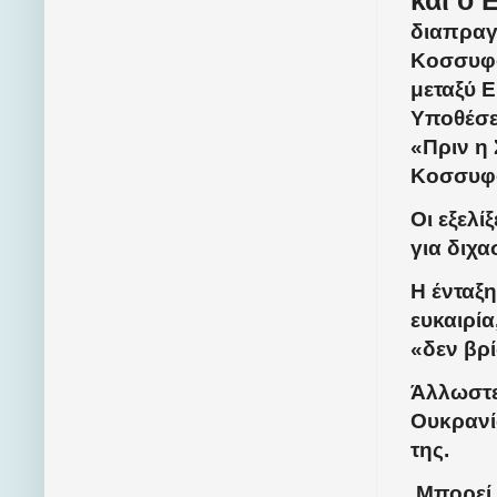
και ο 
διαπραγ
Κοσσυφο
μεταξύ Ε
Υποθέσε
«Πριν η 
Κοσσυφ
Οι εξελί
για διχ
Η ένταξ
ευκαιρί
«δεν βρί
Άλλωστε
Ουκρανία
της.
Μπορεί ν