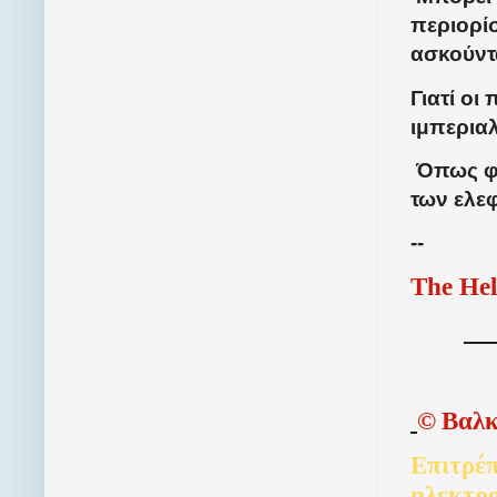
περιορί
ασκούντ
Γιατί οι
ιμπεριαλ
Όπως φα
των ελεφ
--
The Hel
©
Βαλκ
Επιτρέπ
ηλεκτρ