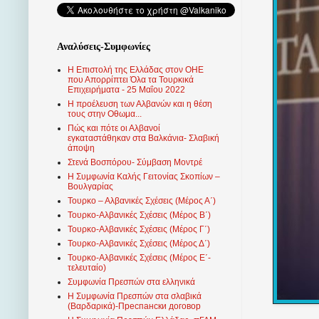
Αναλύσεις-Συμφωνίες
Η Επιστολή της Ελλάδας στον ΟΗΕ
που Απορρίπτει Όλα τα Τουρκικά
Επιχειρήματα - 25 Μαΐου 2022
Η προέλευση των Αλβανών και η θέση
τους στην Οθωμα...
Πώς και πότε οι Αλβανοί
εγκαταστάθηκαν στα Βαλκάνια- Σλαβική
άποψη
Στενά Βοσπόρου- Σύμβαση Μοντρέ
Η Συμφωνία Καλής Γειτονίας Σκοπίων –
Βουλγαρίας
Τουρκο – Αλβανικές Σχέσεις (Mέρος Α΄)
Τουρκο-Αλβανικές Σχέσεις (Μέρος Β΄)
Τουρκο-Αλβανικές Σχέσεις (Μέρος Γ΄)
Τουρκο-Αλβανικές Σχέσεις (Μέρος Δ΄)
Τουρκο-Αλβανικές Σχέσεις (Μέρος Ε΄-
τελευταίο)
Συμφωνία Πρεσπών στα ελληνικά
Η Συμφωνία Πρεσπών στα σλαβικά
(Βαρδαρικά)-Преспански договор