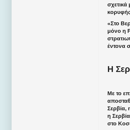
σχετικά
κορυφής
«Στο Βερ
μόνο η 
στρατιωτ
έντονα σ
Η Σε
Με το ε
αποσταθ
Σερβία, 
η Σερβία
στο Κοσ