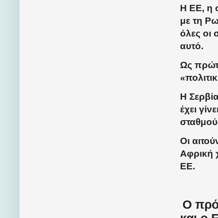
Η ΕΕ, η 
με τη Ρ
όλες οι 
αυτό.
Ως πρώτ
«πολιτικ
Η Σερβία
έχει γίν
σταθμού
Οι αιτού
Αφρική 
ΕΕ.
Ο πρό