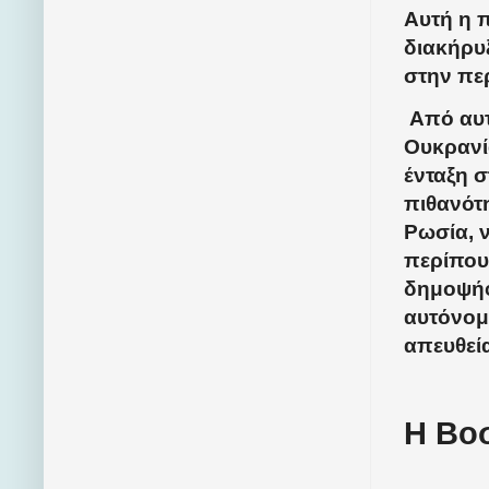
Αυτή η 
διακήρυ
στην πε
Από αυτ
Ουκρανία
ένταξη σ
πιθανότη
Ρωσία, 
περίπου 
δημοψήφ
αυτόνομη
απευθεί
Η Βοσ