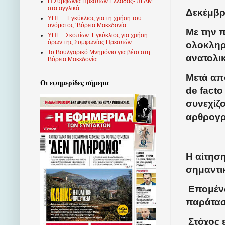
Η Συμφωνία Πρεσπών Ελλάδας- πΓΔΜ
στα αγγλικά
Δεκέμβρι
ΥΠΕΞ: Εγκύκλιος για τη χρήση του
ονόματος ‘Βόρεια Μακεδονία’
Με την π
ΥΠΕΞ Σκοπίων: Εγκύκλιος για χρήση
όρων της Συμφωνίας Πρεσπών
ολοκληρ
Το Βουλγαρικό Μνημόνιο για βέτο στη
ανατολικ
Βόρεια Μακεδονία
Μετά από
Οι εφημερίδες σήμερα
de facto
συνεχίζο
αρθρογρ
Η αίτησ
σημαντι
Επομένω
παράτασ
Στόχος ε