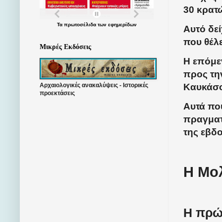
30 κρατ
Τα
πρωτοσέλιδα
των
εφημερίδων
Αυτό δεί
που θέλε
Μικρές Εκδόσεις
Η επόμε
προς τη
Αρχαιολογικές ανακαλύψεις - Ιστορικές
Καυκάσο
προεκτάσεις
Αυτά πο
πραγματ
της εβδο
Η Μο
Η πρώ