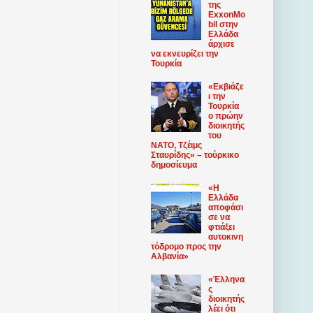
της
ExxonMo
bil στην
Ελλάδα
άρχισε
να εκνευρίζει την
Τουρκία
«Εκβιάζε
ι την
Τουρκία
ο πρώην
διοικητής
του
ΝΑΤΟ, Τζέιμς
Σταυρίδης» – τούρκικο
δημοσίευμα
«Η
Ελλάδα
αποφάσι
σε να
φτιάξει
αυτοκινη
τόδρομο προς την
Αλβανία»
«Έλληνα
ς
διοικητής
λέει ότι