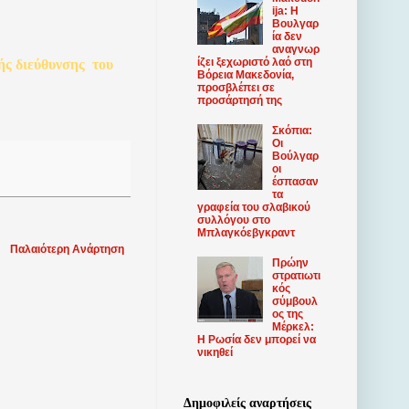
ija: Η
Βουλγαρ
ία δεν
αναγνωρ
ίζει ξεχωριστό λαό στη
ής
διεύθυνσης
του
Βόρεια Μακεδονία,
προσβλέπει σε
προσάρτησή της
Σκόπια:
Οι
Βούλγαρ
οι
έσπασαν
τα
γραφεία του σλαβικού
συλλόγου στο
Μπλαγκόεβγκραντ
Παλαιότερη Ανάρτηση
Πρώην
στρατιωτι
κός
σύμβουλ
ος της
Μέρκελ:
Η Ρωσία δεν μπορεί να
νικηθεί
Δημοφιλείς αναρτήσεις