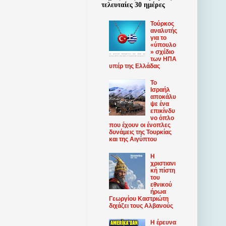
τελευταίες 30 ημέρες
Τούρκος
αναλυτής
για το
«ύπουλο
» σχέδιο
των ΗΠΑ
υπέρ της Ελλάδας
Το
Ισραήλ
αποκάλυ
ψε ένα
επικίνδυ
νο όπλο
που έχουν οι ένοπλες
δυνάμεις της Τουρκίας
και της Αιγύπτου
Η
χριστιανι
κή πίστη
του
εθνικού
ήρωα
Γεωργίου Καστριώτη
διχάζει τους Αλβανούς
Η έρευνα