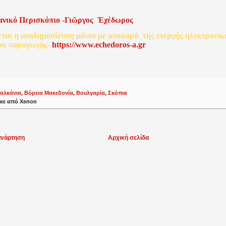
ανικό
Περισκόπιο
-
Γιῶργος
Ἐχέδωρος
εται
η
αναδημοσίευση
μόνον
με
αναφορά
της
ενεργής
ηλεκτρονικ
ου
παραγωγής
-
http
s
://www.echedoros-a.gr
αλκάνια
,
Βόρεια Μακεδονία
,
Βουλγαρία
,
Σκόπια
κε από
Xenon
ανάρτηση
Αρχική σελίδα