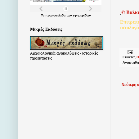
©
Βαλκ
Τα
πρωτοσέλιδα
των
εφημερίδων
Επιτρέπ
ιστολογί
Μικρές Εκδόσεις
Αρχαιολογικές ανακαλύψεις - Ιστορικές
Ετικέτες
Β
προεκτάσεις
Αναρτήθη
Νεότερη 