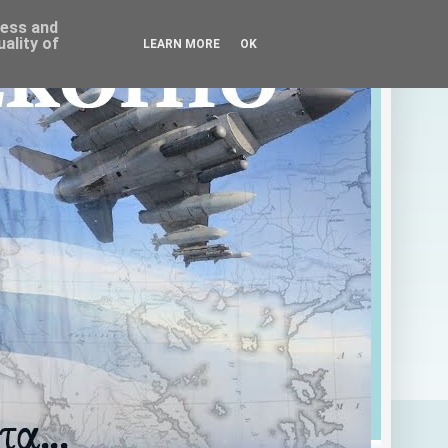
ress and
ality of
LEARN MORE
OK