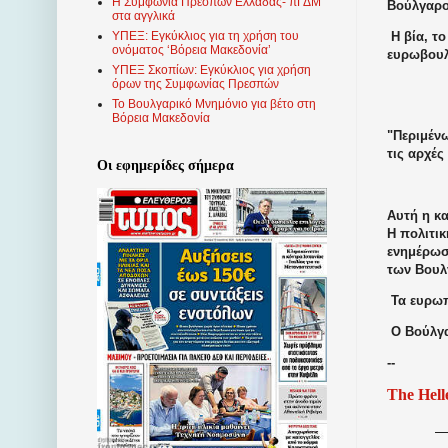
Η Συμφωνία Πρεσπών Ελλάδας- πΓΔΜ
Βούλγαρο
στα αγγλικά
Η βία, τ
ΥΠΕΞ: Εγκύκλιος για τη χρήση του
ονόματος ‘Βόρεια Μακεδονία’
ευρωβουλ
ΥΠΕΞ Σκοπίων: Εγκύκλιος για χρήση
όρων της Συμφωνίας Πρεσπών
Το Βουλγαρικό Μνημόνιο για βέτο στη
Βόρεια Μακεδονία
"Περιμέν
τις αρχές
Οι εφημερίδες σήμερα
Αυτή η κ
Η πολιτικ
ενημέρωσ
των Βουλ
Τα ευρωπ
Ο Βούλγα
--
The Hell