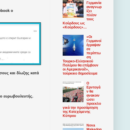
Γερμανία
αναγνωρ
ebook ο
ίζει
πλέον
τους
Κούρδους ως
«Κούρδους»…
«Οι
Γερμανοί
έγραψαν
σε
περίπτω
ση
Τουρκο-Ελληνικού
Πολέμου θα επέμβουν
οι Αμερικανοί!»,
σους και δίωξης κατά
τούρκικο δημοσίευμα
Ο
Ερντογά
ν θα
ανακοιν
 ο ευρωβουλευτής.
ώσει
προεκλο
γικά την προσάρτηση
της Κατεχόμενης
Κύπρου
Nova
Makedon