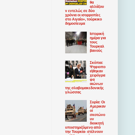
θα
αλλάξου
ν εντελώς σε δύο
χρόνια οι ισορροπίες
στο Αιγαίο», τούρκικο
δημοσίευμα
Ιστορική
ημέρα για
τους
Τουρκαλ
βανούς
Σκόπια:
Ψηφιοπο
ιήθηκαν
χειρόγρα
φα
αιώνων
της σλαβομακεδονικής
γλώσσας
Συρία: Οι
Αμερικαν
οί
σκοτώνο
υν
διοικητή
υποστηριζόμενο από
την Τουρκία- στέλνουν