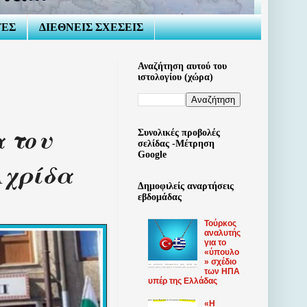
ΤΕΣ
ΔΙΕΘΝΕΙΣ ΣΧΕΣΕΙΣ
Αναζήτηση αυτού του
ιστολογίου (χώρα)
 του
Συνολικές προβολές
σελίδας -Μέτρηση
Google
Αχρίδα
Δημοφιλείς αναρτήσεις
εβδομάδας
Τούρκος
αναλυτής
για το
«ύπουλο
» σχέδιο
των ΗΠΑ
υπέρ της Ελλάδας
«Η