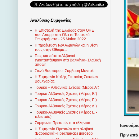
Αναλύσεις-Συμφωνίες
Η Επιστολή της Ελλάδας στον ΟΗΕ
που Απορρίπτει Όλα τα Τουρκικά
Επιχειρήματα - 25 Μαΐου 2022
Η προέλευση των Αλβανών και η θέση
τους στην Οθωμα...
Πώς και πότε οι Αλβανοί
εγκαταστάθηκαν στα Βαλκάνια- Σλαβική
άποψη
Στενά Βοσπόρου- Σύμβαση Μοντρέ
Η Συμφωνία Καλής Γειτονίας Σκοπίων –
Βουλγαρίας
Τουρκο – Αλβανικές Σχέσεις (Mέρος Α΄)
Τουρκο-Αλβανικές Σχέσεις (Μέρος Β΄)
Τουρκο-Αλβανικές Σχέσεις (Μέρος Γ΄)
Τουρκο-Αλβανικές Σχέσεις (Μέρος Δ΄)
Τουρκο-Αλβανικές Σχέσεις (Μέρος Ε΄-
τελευταίο)
Συμφωνία Πρεσπών στα ελληνικά
Ιανουάριο
Η Συμφωνία Πρεσπών στα σλαβικά
(Βαρδαρικά)-Преспански договор
Πριν από