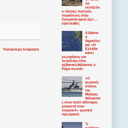
να
εκτοξεύσ
ει τόσους πολλούς
πυραύλους στην
Ουκρανία αφού έχει …
εξαντληθεί;
Αλβανικ
ό
δημοσίευ
μα: «Η
Ελλάδα
Παλαιότερη Ανάρτηση
κάνει
γεωτρήσεις για
πετρέλαιο στην
αλβανική θάλασσα, ο
Ράμα σιωπά»
«Ο
ρωσικός
στόλος
της
Μαύρης
Θάλασσα
ς είναι πολύ αδύναμος
μπροστά στον
τουρκικό»- ρωσική
τηλεόραση
Τι
κρύβουν