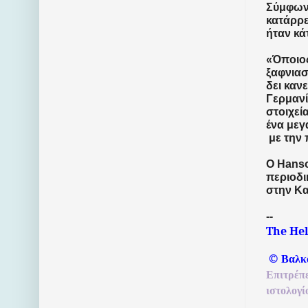
Σύμφωνα
κατάρρε
ήταν κά
«Όποιος
ξαφνιασ
δει καν
Γερμανί
στοιχεί
ένα μεγ
με την 
Ο
Hans
περιοδι
στην Κα
--
The He
©
Βαλκ
Επιτρέπ
ιστολογί