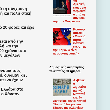
«Η
Αμερική
έκανε μια
πό τη σύγχρονη
περιουσί
ή και πολιτιστική
α από τη
σύγκρου
ση στην Ουκρανία»
 20 φορές και έχω
Κοσσυφ
οπέδιο:
«Οποιαδ
ήποτε
ζεται από την
ιδέα για
λή και την
ένωση με
την Αλβανία είναι
400 χρόνια από
αντισυνταγματική»
των μεγάλων
Δημοφιλείς αναρτήσεις
ονομιά τους
τελευταίες 30 ημέρες
ή, οθωμανική ,
πει να έχουν
Αλβανικ
ό
δημοσίευ
 Ελλάδα στο
μα: «Ο
ι ο Χάνσον.
Μητσοτά
κης θα
ξαναχτίσει την ελληνική
‘Βόρειο Ήπειρο’ στο
έδαφος της Αλβανίας»