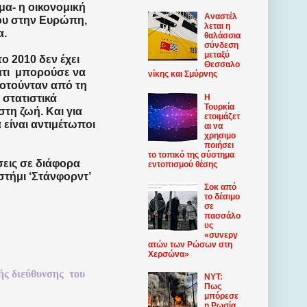
μα- η οικονομική
Αναστέλ
ου στην Ευρώπη,
λεται η
α.
θαλάσσια
σύνδεση
μεταξύ
ο 2010 δεν έχει
Θεσσαλο
μάτι μπορούσε να
νίκης και Σμύρνης
δοτούνταν από τη
Η
 στατιστικά
Τουρκία
στη ζωή. Και για
ετοιμάζετ
είναι αντιμέτωποι
αι να
χρησιμο
ποιήσει
το τοπικό της σύστημα
εις σε διάφορα
εντοπισμού θέσης
στήμι ‘Στάνφορντ’
Σοκ από
το δέσιμο
σε
πασσάλο
υς
«συνεργ
ατών των Ρώσων στη
Χερσώνα»
ής
διεύθυνσης
του
NYT:
Πως
μπόρεσε
η Ρωσία