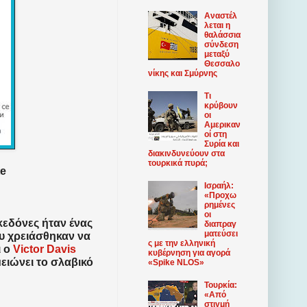
Αναστέλ
λεται η
θαλάσσια
σύνδεση
μεταξύ
Θεσσαλο
νίκης και Σμύρνης
Τι
κρύβουν
οι
Αμερικαν
οί στη
Συρία και
διακινδυνεύουν στα
τουρκικά πυρά;
te
Ισραήλ:
«Προχω
ρημένες
οι
κεδόνες ήταν ένας
διαπραγ
ματεύσει
ου χρειάσθηκαν να
ς με την ελληνική
 ο
Victor Davis
κυβέρνηση για αγορά
ειώνει το σλαβικό
«Spike NLOS»
Τουρκία:
«Από
στιγμή