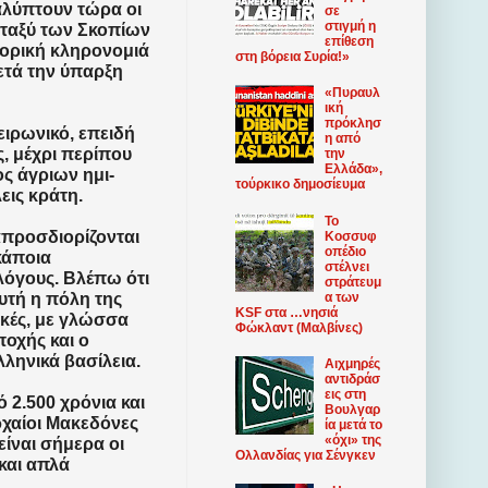
αλύπτουν τώρα οι
σε
στιγμή η
εταξύ των Σκοπίων
επίθεση
τορική κληρονομιά
στη βόρεια Συρία!»
ετά την ύπαρξη
«Πυραυλ
ική
πρόκλησ
ειρωνικό, επειδή
η από
, μέχρι περίπου
την
Ελλάδα»,
ος άγριων ημι-
τούρκικο δημοσίευμα
εις κράτη.
Το
απροσδιορίζονται
Κοσσυφ
οπέδιο
κάποια
στέλνει
 λόγους. Βλέπω ότι
στράτευμ
α των
υτή η πόλη της
KSF στα …νησιά
ικές, με γλώσσα
Φώκλαντ (Μαλβίνες)
ποχής και ο
ληνικά βασίλεια.
Αιχμηρές
αντιδράσ
εις στη
 2.500 χρόνια και
Βουλγαρ
ρχαίοι Μακεδόνες
ία μετά το
«όχι» της
ίναι σήμερα οι
Ολλανδίας για Σένγκεν
και απλά