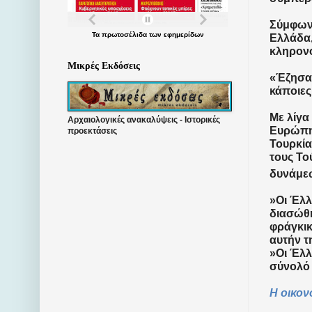
Σύμφωνα
Τα
πρωτοσέλιδα
των
εφημερίδων
Ελλάδα,
κληρονο
Μικρές Εκδόσεις
«Έζησα 
κάποιες
Με λίγα
Αρχαιολογικές ανακαλύψεις - Ιστορικές
Ευρώπη 
προεκτάσεις
Τουρκία
τους Το
δυνάμε
»Οι Έλλ
διασώθη
φράγκικ
αυτήν τ
»Οι Έλ
σύνολό 
Η οικον