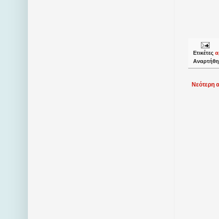
Ετικέτες
α
Αναρτήθη
Νεότερη 