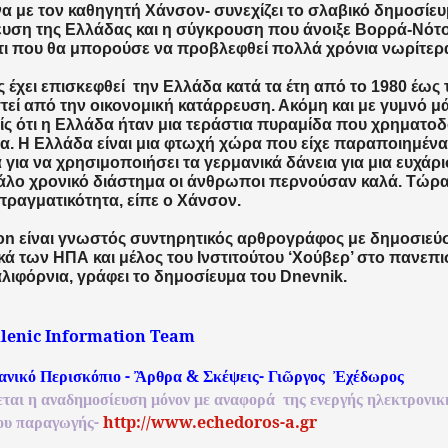
 με τον καθηγητή Χάνσον- συνεχίζει το σλαβικό δημοσίευ
υση της Ελλάδας και η σύγκρουση που άνοιξε Βορρά-Νότ
τι που θα μπορούσε να προβλεφθεί πολλά χρόνια νωρίτερ
 έχει επισκεφθεί την Ελλάδα κατά τα έτη από το 1980 έως τ
τεί από την οικονομική κατάρρευση. Ακόμη και με γυμνό 
είς ότι η Ελλάδα ήταν μια τεράστια πυραμίδα που χρηματο
α. Η Ελλάδα είναι μια φτωχή χώρα που είχε παραποιημένα
α για να χρησιμοποιήσει τα γερμανικά δάνεια για μια ευχάρι
άλο χρονικό διάστημα οι άνθρωποι περνούσαν καλά. Τώρα 
πραγματικότητα, είπε ο Χάνσον.
on
είναι γνωστός συντηρητικός αρθρογράφος με δημοσιεύσ
κά των ΗΠΑ και μέλος του Ινστιτούτου ‘Χούβερ’ στο πανεπι
λιφόρνια, γράφει το δημοσίευμα του
Dnevnik
.
llenic Information Team
-
&
-
ανικό
Περισκόπιο
Ἂρθρα
Σκέψεις
Γιῶργος
Ἐχέδωρος
εται
η
αναδημοσίευση
μόνον
με
αναφορά
της
ενεργής
ηλεκτρονικ
-
http://www.echedoros-a.gr
ου
παραγωγής