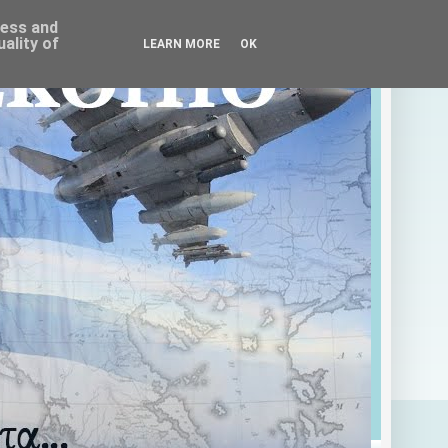
ress and
ality of
LEARN MORE
OK