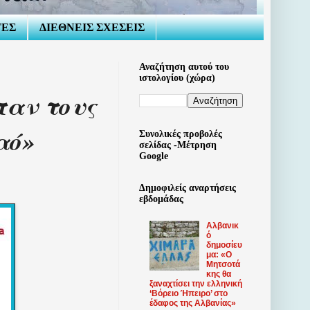
ΤΕΣ
ΔΙΕΘΝΕΙΣ ΣΧΕΣΕΙΣ
Αναζήτηση αυτού του
ιστολογίου (χώρα)
παν τους
αό»
Συνολικές προβολές
σελίδας -Μέτρηση
Google
Δημοφιλείς αναρτήσεις
εβδομάδας
Αλβανικ
ό
δημοσίευ
μα: «Ο
Μητσοτά
κης θα
ξαναχτίσει την ελληνική
‘Βόρειο Ήπειρο’ στο
έδαφος της Αλβανίας»