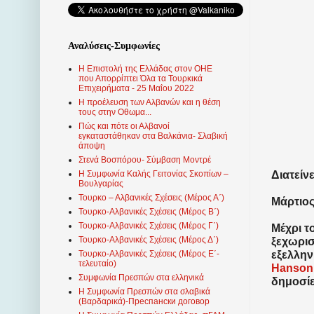
Αναλύσεις-Συμφωνίες
Η Επιστολή της Ελλάδας στον ΟΗΕ
που Απορρίπτει Όλα τα Τουρκικά
Επιχειρήματα - 25 Μαΐου 2022
Η προέλευση των Αλβανών και η θέση
τους στην Οθωμα...
Πώς και πότε οι Αλβανοί
εγκαταστάθηκαν στα Βαλκάνια- Σλαβική
άποψη
Στενά Βοσπόρου- Σύμβαση Μοντρέ
Διατείνε
Η Συμφωνία Καλής Γειτονίας Σκοπίων –
Βουλγαρίας
Τουρκο – Αλβανικές Σχέσεις (Mέρος Α΄)
Μάρτιος
Τουρκο-Αλβανικές Σχέσεις (Μέρος Β΄)
Τουρκο-Αλβανικές Σχέσεις (Μέρος Γ΄)
Μέχρι τ
Τουρκο-Αλβανικές Σχέσεις (Μέρος Δ΄)
ξεχωρισ
εξελλην
Τουρκο-Αλβανικές Σχέσεις (Μέρος Ε΄-
τελευταίο)
Hanson
Συμφωνία Πρεσπών στα ελληνικά
δημοσί
Η Συμφωνία Πρεσπών στα σλαβικά
(Βαρδαρικά)-Преспански договор