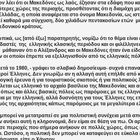
ν λέει ότι οι Μακεδόνες ως λαός, έζησαν στα εδάφη που κ
τερες χώρες της περιοχής, προσθέτοντας ότι η διαμάχη μ
 Ελλάδας, η οποία αναφέρεται στο όνομα Μακεδονία, ως ισ
ί καθαρά μια σύγχυση, δύο χιλιάδων πεντακοσίων ετών μ
εδονικού κράτους.
ικά, ως [από έξω] παρατηρητής, νομίζω ότι το θέμα είναι 
δαστές της ελληνικής κλασικής περιόδου και οι φιλέλληνες
, μάθαιναν ότι ο Αλέξανδρος και οι Μακεδόνες ήταν ένα είδ
 οι οποίοι έπρεπε να εξελληνισθούν από τις ελληνικές πόλ
ετά το 1980, - γράφει το σλαβικό δημοσίευμα- συχνά επαν
ροί Έλληνες. Δεν γνωρίζω αν η αλλαγή αυτή επήλθε από 
ογική έρευνα ή για τουριστικούς σκοπούς ή για πολιτικούς
εται ως ελληνικό το αρχαίο βασίλειο της Μακεδονίας και α
 όπως και άλλες βασικές πόλεις ως παρόμοιες με τις ελλην
α με την ελληνική, αλλά δυσνόητη για τους Έλληνες της ε
μός της αρχαιότητας κάπως παρόμοιος με τα μεγαλύτερα ελ
μπορεί να μετατραπεί σε μια πολιτιστική συνέχεια μετά από
ν ανήκει αυτή η κληρονομιά, δεν είμαι σε θέση να πω. Οι α
σε περιοχές που σήμερα ανήκουν σε πολλές χώρες, όπως ε
. Ωστόσο, η πολιτική δεν μπορεί να καταφεύγει σε εύκολα 
σματα, είπε ο Χάνσον.