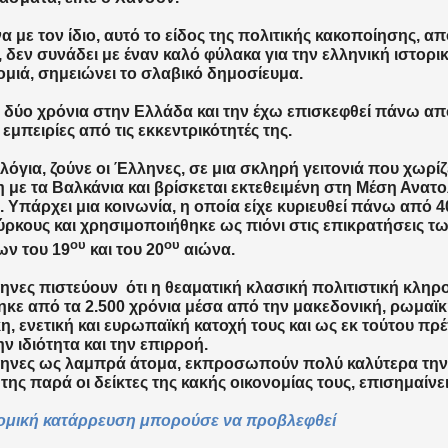
 με τον ίδιο, αυτό το είδος της πολιτικής κακοποίησης, α
 δεν συνάδει με έναν καλό φύλακα για την ελληνική ιστορικ
μιά, σημειώνει το σλαβικό δημοσίευμα.
δύο χρόνια στην Ελλάδα και την έχω επισκεφθεί πάνω από
 εμπειρίες από τις εκκεντρικότητές της.
 λόγια, ζούνε οι Έλληνες, σε μια σκληρή γειτονιά που χωρί
με τα Βαλκάνια και βρίσκεται εκτεθειμένη στη Μέση Ανατο
. Υπάρχει μια κοινωνία, η οποία είχε κυριευθεί πάνω από 
ύρκους και χρησιμοποιήθηκε ως πιόνι στις επικρατήσεις 
ου
ου
ων του 19
και του 20
αιώνα.
ηνες πιστεύουν ότι η θεαματική κλασική πολιτιστική κληρ
κε από τα 2.500 χρόνια μέσα από την μακεδονική, ρωμαϊκ
η, ενετική και ευρωπαϊκή κατοχή τους και ως εκ τούτου πρέ
ην ιδιότητα και την επιρροή.
ληνες ως λαμπρά άτομα, εκπροσωπούν πολύ καλύτερα την
της παρά οι δείκτες της κακής οικονομίας τους, επισημαίνε
ομική κατάρρευση μπορούσε να προβλεφθεί