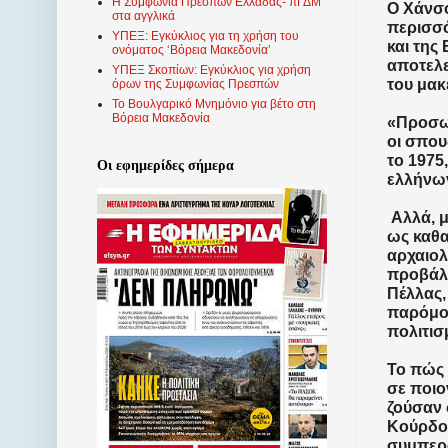
Η Συμφωνία Πρεσπών Ελλάδας- πΓΔΜ
Ο Χάνσο
στα αγγλικά
περισσό
ΥΠΕΞ: Εγκύκλιος για τη χρήση του
και της
ονόματος ‘Βόρεια Μακεδονία’
αποτελε
ΥΠΕΞ Σκοπίων: Εγκύκλιος για χρήση
του μακ
όρων της Συμφωνίας Πρεσπών
Το Βουλγαρικό Μνημόνιο για βέτο στη
Βόρεια Μακεδονία
«Προσωπ
οι σπου
το 1975
Οι εφημερίδες σήμερα
ελλήνων
Αλλά, μ
ως καθα
αρχαιολ
προβάλλ
Πέλλας,
παρόμοι
πολιτισ
Το πώς 
σε ποιο
ζούσαν 
Κούρδοι
συμπερά