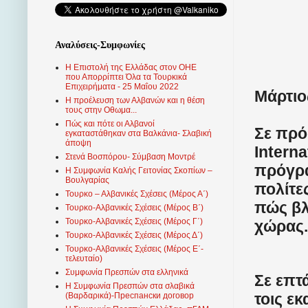
Αναλύσεις-Συμφωνίες
Η Επιστολή της Ελλάδας στον ΟΗΕ
που Απορρίπτει Όλα τα Τουρκικά
Επιχειρήματα - 25 Μαΐου 2022
Μάρτιο
Η προέλευση των Αλβανών και η θέση
τους στην Οθωμα...
Πώς και πότε οι Αλβανοί
Σε πρό
εγκαταστάθηκαν στα Βαλκάνια- Σλαβική
άποψη
Interna
Στενά Βοσπόρου- Σύμβαση Μοντρέ
πρόγρα
Η Συμφωνία Καλής Γειτονίας Σκοπίων –
Βουλγαρίας
πολίτε
Τουρκο – Αλβανικές Σχέσεις (Mέρος Α΄)
πώς βλ
Τουρκο-Αλβανικές Σχέσεις (Μέρος Β΄)
Τουρκο-Αλβανικές Σχέσεις (Μέρος Γ΄)
χώρας.
Τουρκο-Αλβανικές Σχέσεις (Μέρος Δ΄)
Τουρκο-Αλβανικές Σχέσεις (Μέρος Ε΄-
τελευταίο)
Συμφωνία Πρεσπών στα ελληνικά
Σε επτ
Η Συμφωνία Πρεσπών στα σλαβικά
τοις ε
(Βαρδαρικά)-Преспански договор