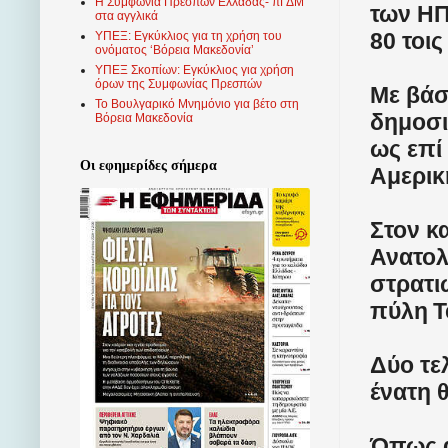
Η Συμφωνία Πρεσπών Ελλάδας- πΓΔΜ
των ΗΠ
στα αγγλικά
80 τοις
ΥΠΕΞ: Εγκύκλιος για τη χρήση του
ονόματος ‘Βόρεια Μακεδονία’
ΥΠΕΞ Σκοπίων: Εγκύκλιος για χρήση
όρων της Συμφωνίας Πρεσπών
Με βάσ
Το Βουλγαρικό Μνημόνιο για βέτο στη
δημοσιε
Βόρεια Μακεδονία
ως επί
Οι εφημερίδες σήμερα
Αμερικ
Στον κ
Ανατολ
στρατι
πύλη
T
Δύο τε
ένατη θ
Όπως α