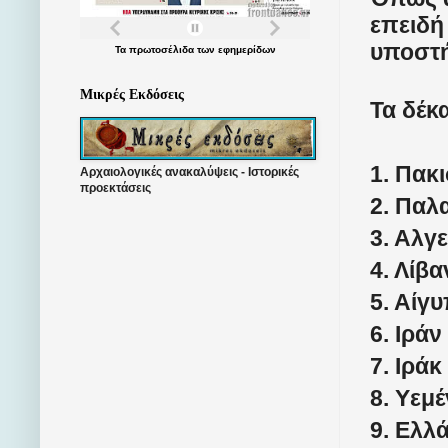
επειδή
υποστή
Τα
πρωτοσέλιδα
των
εφημερίδων
Μικρές Εκδόσεις
Τα δέκ
1.
Πακι
Αρχαιολογικές ανακαλύψεις - Ιστορικές
προεκτάσεις
2.
Παλα
3.
Αλγε
4.
Λίβα
5.
Αίγυ
6.
Ιράν
7.
Ιράκ
8.
Υεμέ
9.
Ελλ