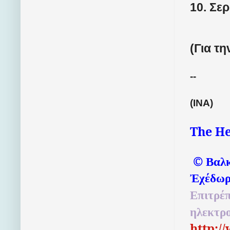
10.
Σερ
(
Για τη
--
(INA)
The He
©
Βαλκ
Ἐχέδωρ
Επιτρέπ
ηλεκτρ
http:/