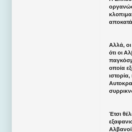
οργανώσ
κλοπιμα
αποκατά
Αλλά, οι
ότι οι 
παγκόσμ
οποία εξ
ιστορία
Αυτοκρα
συρρικν
Έτσι θέλ
εξαφανισ
Αλβανοί 