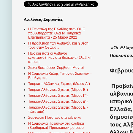
Αναλύσεις-Συμφωνίες
Η Επιστολή της Ελλάδας στον ΟΗΕ
που Απορρίπτει Όλα τα Τουρκικά
Επιχειρήματα - 25 Μαΐου 2022
Η προέλευση των Αλβανών και η θέση
«Οι Έλληνε
τους στην Οθωμα...
Πώς και πότε οι Αλβανοί
Παυλόπου
εγκαταστάθηκαν στα Βαλκάνια- Σλαβική
άποψη
Στενά Βοσπόρου- Σύμβαση Μοντρέ
Φεβρουάρ
Η Συμφωνία Καλής Γειτονίας Σκοπίων –
Βουλγαρίας
Τουρκο – Αλβανικές Σχέσεις (Mέρος Α΄)
Προβαίν
Τουρκο-Αλβανικές Σχέσεις (Μέρος Β΄)
αλβανικ
Τουρκο-Αλβανικές Σχέσεις (Μέρος Γ΄)
ιστορικό
Τουρκο-Αλβανικές Σχέσεις (Μέρος Δ΄)
Τουρκο-Αλβανικές Σχέσεις (Μέρος Ε΄-
Ελλάδα,
τελευταίο)
δημοσίε
Συμφωνία Πρεσπών στα ελληνικά
τους Αλβ
Η Συμφωνία Πρεσπών στα σλαβικά
(Βαρδαρικά)-Преспански договор
άλλων β