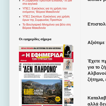
Η Συμφωνία Πρεσπών Ελλάδας- πΓΔΜ
στα αγγλικά
ΥΠΕΞ: Εγκύκλιος για τη χρήση του
ονόματος ‘Βόρεια Μακεδονία’
ΥΠΕΞ Σκοπίων: Εγκύκλιος για χρήση
όρων της Συμφωνίας Πρεσπών
Επιστολ
Το Βουλγαρικό Μνημόνιο για βέτο στη
Βόρεια Μακεδονία
Οι εφημερίδες σήμερα
Αξιότιμ
Έχετε π
για το 
Αλβανούς
ζήτημα,
Καταλαβ
αλλά δε