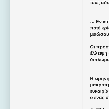
τους αδε
… Εν κα
ποτέ κρί
μειώσου
Οι πρόσ
έλλειψη 
διπλωμα
Η ειρήν
μακροπρ
ευκαιρία
ο ένας σ