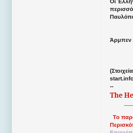
Οι Έλλην
περισσό
Παυλόπο
Άρμπεν
(Στοιχεί
start.inf
--
The
He
Το παρ
Περισκό
Επιτρέπ