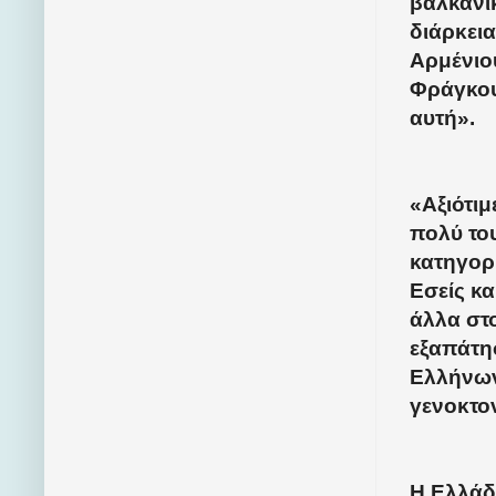
βαλκανι
διάρκει
Αρμένιου
Φράγκου
αυτή».
«Αξιότιμ
πολύ το
κατηγορί
Εσείς κα
άλλα στ
εξαπάτησ
Ελλήνων
γενοκτον
Η Ελλάδ