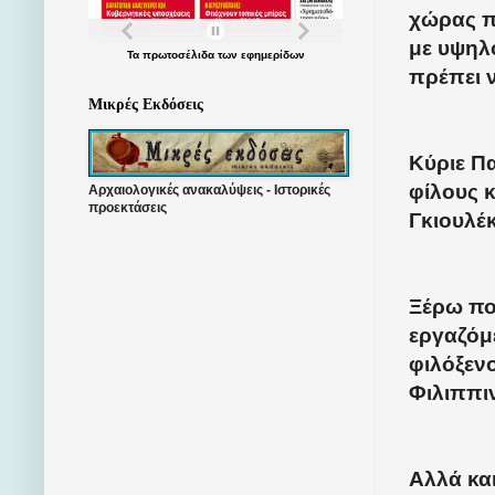
χώρας πο
με υψηλο
Τα
πρωτοσέλιδα
των
εφημερίδων
πρέπει ν
Μικρές Εκδόσεις
Κύριε Π
φίλους κ
Αρχαιολογικές ανακαλύψεις - Ιστορικές
προεκτάσεις
Γκιουλέ
Ξέρω πολ
εργαζόμε
φιλόξεν
Φιλιππι
Αλλά και