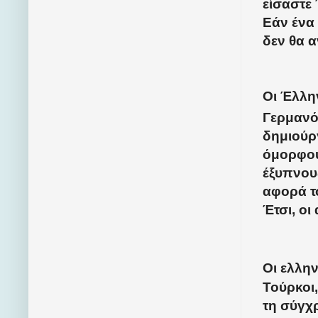
είσαστε
Εάν ένα 
δεν θα 
Οι Έλλην
Γερμανός
δημιούρ
όμορφου
έξυπνους
αφορά το
Έτσι, οι
Οι ελλην
Τούρκοι
τη σύγχ