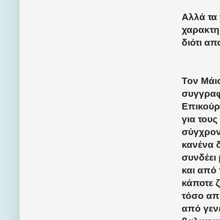
Αλλά τα 
χαρακτη
διότι απ
Τον Μάι
συγγραφ
Επικούρ
για του
σύγχρον
κανένα 
συνδέει
και από
κάποτε 
τόσο από
από γενε