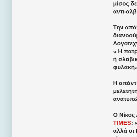
μίσος δε
αντι-αλβ
Την απάν
διανοού
Λογοτεχν
« Η πατρ
ή σλαβικ
φυλακή»
Η απάντη
μελετητ
ανατυπ
Ο Νίκος
TIMES
:
αλλά οι 