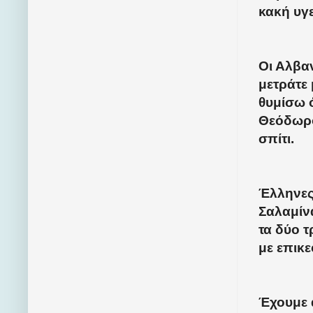
κακή υγε
Οι Αλβαν
μετράτε
θυμίσω 
Θεόδωρο
σπίτι.
Έλληνες
Σαλαμίνα
τα δύο 
με επικ
Έχουμε α