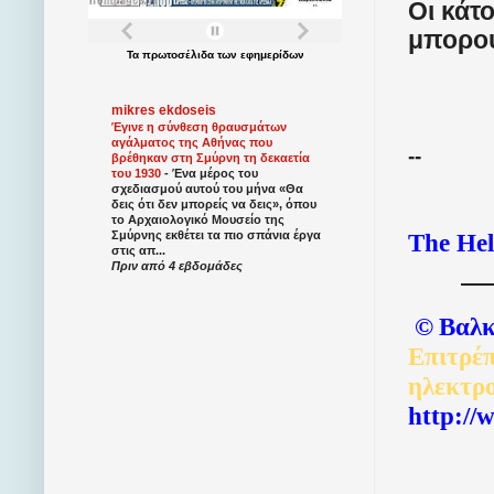
Οι κάτ
μπορού
Τα
πρωτοσέλιδα
των
εφημερίδων
mikres ekdoseis
Έγινε η σύνθεση θραυσμάτων
αγάλματος της Αθήνας που
--
βρέθηκαν στη Σμύρνη τη δεκαετία
του 1930
-
Ένα μέρος του
σχεδιασμού αυτού του μήνα «Θα
δεις ότι δεν μπορείς να δεις», όπου
το Αρχαιολογικό Μουσείο της
The Hel
Σμύρνης εκθέτει τα πιο σπάνια έργα
στις απ...
Πριν από 4 εβδομάδες
©
Βαλκ
Επιτρέπ
ηλεκτρ
http://