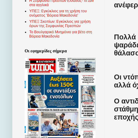
Η Συμφωνία Πρεσπών Ελλάδας- πΓΔΜ
ανέφερ
στα αγγλικά
ΥΠΕΞ: Εγκύκλιος για τη χρήση του
ονόματος ‘Βόρεια Μακεδονία’
ΥΠΕΞ Σκοπίων: Εγκύκλιος για χρήση
όρων της Συμφωνίας Πρεσπών
Το Βουλγαρικό Μνημόνιο για βέτο στη
Πολλά 
Βόρεια Μακεδονία
ψαράδε
Οι εφημερίδες σήμερα
θάλασσ
Οι ντό
αλλά ό
Ο αντι
στάθμη
εποχής