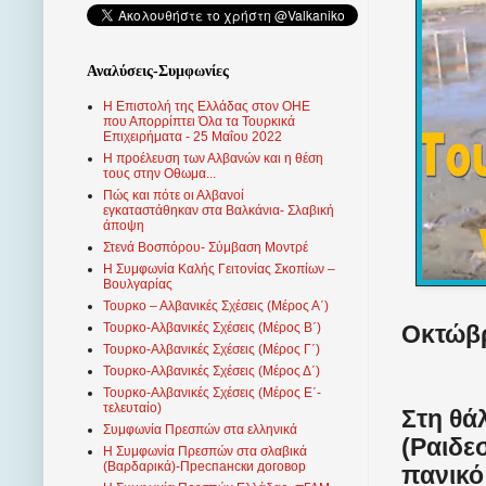
Αναλύσεις-Συμφωνίες
Η Επιστολή της Ελλάδας στον ΟΗΕ
που Απορρίπτει Όλα τα Τουρκικά
Επιχειρήματα - 25 Μαΐου 2022
Η προέλευση των Αλβανών και η θέση
τους στην Οθωμα...
Πώς και πότε οι Αλβανοί
εγκαταστάθηκαν στα Βαλκάνια- Σλαβική
άποψη
Στενά Βοσπόρου- Σύμβαση Μοντρέ
Η Συμφωνία Καλής Γειτονίας Σκοπίων –
Βουλγαρίας
Τουρκο – Αλβανικές Σχέσεις (Mέρος Α΄)
Οκτώβρ
Τουρκο-Αλβανικές Σχέσεις (Μέρος Β΄)
Τουρκο-Αλβανικές Σχέσεις (Μέρος Γ΄)
Τουρκο-Αλβανικές Σχέσεις (Μέρος Δ΄)
Τουρκο-Αλβανικές Σχέσεις (Μέρος Ε΄-
τελευταίο)
Στη θά
Συμφωνία Πρεσπών στα ελληνικά
(Ραιδε
Η Συμφωνία Πρεσπών στα σλαβικά
(Βαρδαρικά)-Преспански договор
πανικό