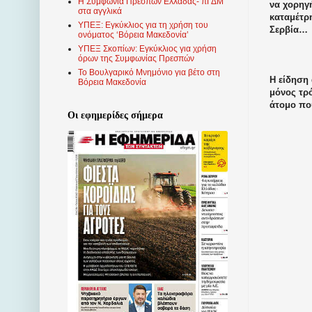
Η Συμφωνία Πρεσπών Ελλάδας- πΓΔΜ
να χορηγ
στα αγγλικά
καταμέτρ
ΥΠΕΞ: Εγκύκλιος για τη χρήση του
Σερβία…
ονόματος ‘Βόρεια Μακεδονία’
ΥΠΕΞ Σκοπίων: Εγκύκλιος για χρήση
όρων της Συμφωνίας Πρεσπών
Το Βουλγαρικό Μνημόνιο για βέτο στη
Η είδηση
Βόρεια Μακεδονία
μόνος τρό
άτομο πο
Οι εφημερίδες σήμερα