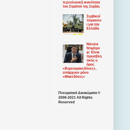
τεχνολογική ικανότητα
του Στρατού της Συρίας
Σερβικοί
πύραυλο
ι για την
Ελλάδα
Νίκολα
Ντιμίτρο
φ: Είναι
προσβλη
τικός ο
όρος
«Βορειομακεδόνες»,
υπάρχουν μόνο
«Μακεδόνες»
Πνευματικά Δικαιώματα ©
2008-2021 All Rights
Reserved