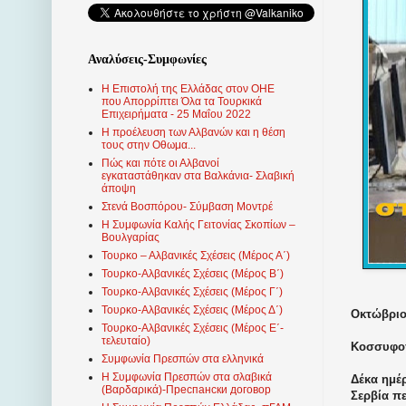
Αναλύσεις-Συμφωνίες
Η Επιστολή της Ελλάδας στον ΟΗΕ
που Απορρίπτει Όλα τα Τουρκικά
Επιχειρήματα - 25 Μαΐου 2022
Η προέλευση των Αλβανών και η θέση
τους στην Οθωμα...
Πώς και πότε οι Αλβανοί
εγκαταστάθηκαν στα Βαλκάνια- Σλαβική
άποψη
Στενά Βοσπόρου- Σύμβαση Μοντρέ
Η Συμφωνία Καλής Γειτονίας Σκοπίων –
Βουλγαρίας
Τουρκο – Αλβανικές Σχέσεις (Mέρος Α΄)
Τουρκο-Αλβανικές Σχέσεις (Μέρος Β΄)
Τουρκο-Αλβανικές Σχέσεις (Μέρος Γ΄)
Τουρκο-Αλβανικές Σχέσεις (Μέρος Δ΄)
Οκτώβριος
Τουρκο-Αλβανικές Σχέσεις (Μέρος Ε΄-
τελευταίο)
Κοσσυφο
Συμφωνία Πρεσπών στα ελληνικά
Η Συμφωνία Πρεσπών στα σλαβικά
Δέκα ημέ
(Βαρδαρικά)-Преспански договор
Σερβία π