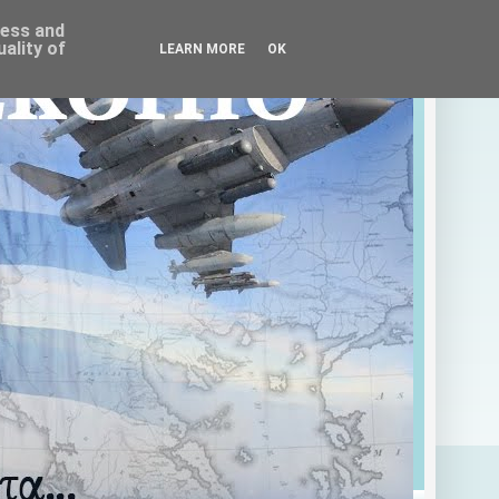
ress and
ality of
LEARN MORE
OK