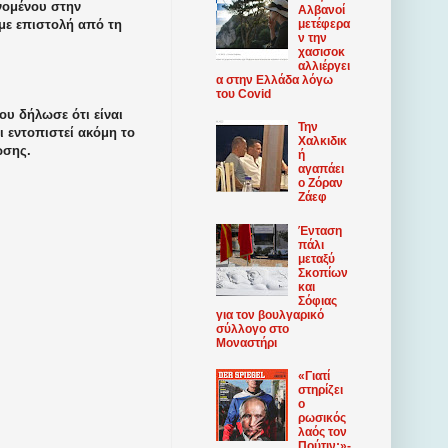
νομένου στην
Αλβανοί
ε επιστολή από τη
μετέφερα
ν την
χασισοκ
αλλιέργει
α στην Ελλάδα λόγω
του Covid
υ δήλωσε ότι είναι
Την
ι εντοπιστεί ακόμη το
Χαλκιδικ
ωσης.
ή
αγαπάει
ο Ζόραν
Ζάεφ
Ένταση
πάλι
μεταξύ
Σκοπίων
και
Σόφιας
για τον βουλγαρικό
σύλλογο στο
Μοναστήρι
«Γιατί
στηρίζει
ο
ρωσικός
λαός τον
Πούτιν;»-