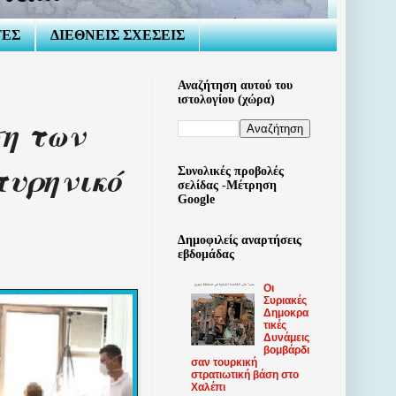
ΤΕΣ
ΔΙΕΘΝΕΙΣ ΣΧΕΣΕΙΣ
Αναζήτηση αυτού του
ιστολογίου (χώρα)
η των
πυρηνικό
Συνολικές προβολές
σελίδας -Μέτρηση
Google
Δημοφιλείς αναρτήσεις
εβδομάδας
Οι
Συριακές
Δημοκρα
τικές
Δυνάμεις
βομβάρδι
σαν τουρκική
στρατιωτική βάση στο
Χαλέπι