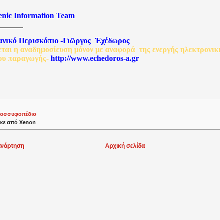
enic Information Team
ανικό
Περισκόπιο
-
Γιῶργος
Ἐχέδωρος
εται
η
αναδημοσίευση
μόνον
με
αναφορά
της
ενεργής
ηλεκτρονικ
ου
παραγωγής
-
http://www.echedoros-a.gr
οσσυφοπέδιο
κε από
Xenon
ανάρτηση
Αρχική σελίδα