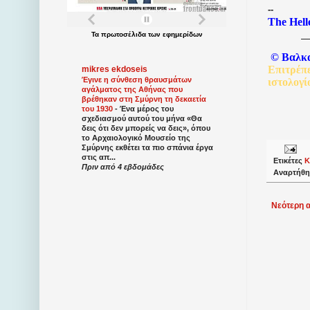
--
The Hell
Τα
πρωτοσέλιδα
των
εφημερίδων
©
Βαλκ
Επιτρέπ
mikres ekdoseis
Έγινε η σύνθεση θραυσμάτων
ιστολογί
αγάλματος της Αθήνας που
βρέθηκαν στη Σμύρνη τη δεκαετία
του 1930
-
Ένα μέρος του
σχεδιασμού αυτού του μήνα «Θα
δεις ότι δεν μπορείς να δεις», όπου
το Αρχαιολογικό Μουσείο της
Σμύρνης εκθέτει τα πιο σπάνια έργα
στις απ...
Ετικέτες
Κ
Πριν από 4 εβδομάδες
Αναρτήθη
Νεότερη 