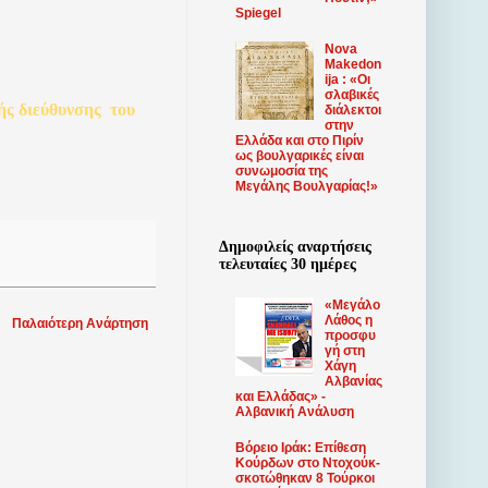
Spiegel
Nova
Makedon
ija : «Οι
σλαβικές
ής
διεύθυνσης
του
διάλεκτοι
στην
Ελλάδα και στο Πιρίν
ως βουλγαρικές είναι
συνωμοσία της
Μεγάλης Βουλγαρίας!»
Δημοφιλείς αναρτήσεις
τελευταίες 30 ημέρες
«Μεγάλο
Λάθος η
Παλαιότερη Ανάρτηση
προσφυ
γή στη
Χάγη
Αλβανίας
και Ελλάδας» -
Αλβανική Ανάλυση
Βόρειο Ιράκ: Επίθεση
Κούρδων στο Ντοχούκ-
σκοτώθηκαν 8 Τούρκοι