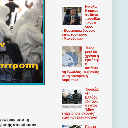
Νίκολα
Ντιμίτρο
φ: Είναι
προσβλη
τικός ο
όρος
«Βορειομακεδόνες»,
υπάρχουν μόνο
«Μακεδόνες»
Τέλος
μετά 60
χρόνια η
εμπόλεμ
η
κατάστα
ση Ελλάδας - Αλβανίας
με τη συνοριακή
συμφωνία
Τουρκία:
«Η
Ελλάδα
εξαπέλυ
σε στον
Έβρο
επιχείρηση ‘σκούπα’
κατά των μεταναστών
ηφοφόρου από τη
πιτροπής αποφάσισαν
Πώς οι