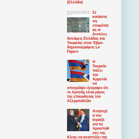
(Ελλάδα)
Σε
κατάστα
ση
ετοιμότητ
ας οι
ένοπλες
δυνάμεις Ελλάδας και
Τουρκίας στον Έβρο-
δημοσιογράφος Le
Figaro
Η
Τουρκία
πιέζει
την
Αρμενία
να
υπογράψει έγγραφο ότι
το Αρτσάχ είναι μέρος
της επικράτειας του
Αζερμπαϊτζάν
Ανησυχί
α του
Ισραήλ
για τις
προσπάθ
ειες της
Κίνας να αναπτύξει την