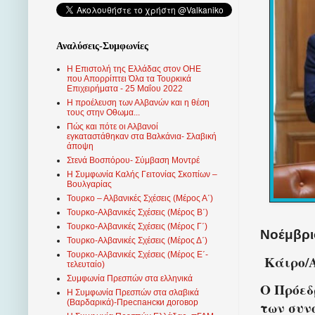
Αναλύσεις-Συμφωνίες
Η Επιστολή της Ελλάδας στον ΟΗΕ
που Απορρίπτει Όλα τα Τουρκικά
Επιχειρήματα - 25 Μαΐου 2022
Η προέλευση των Αλβανών και η θέση
τους στην Οθωμα...
Πώς και πότε οι Αλβανοί
εγκαταστάθηκαν στα Βαλκάνια- Σλαβική
άποψη
Στενά Βοσπόρου- Σύμβαση Μοντρέ
Η Συμφωνία Καλής Γειτονίας Σκοπίων –
Βουλγαρίας
Τουρκο – Αλβανικές Σχέσεις (Mέρος Α΄)
Τουρκο-Αλβανικές Σχέσεις (Μέρος Β΄)
Τουρκο-Αλβανικές Σχέσεις (Μέρος Γ΄)
Νοέμβριο
Τουρκο-Αλβανικές Σχέσεις (Μέρος Δ΄)
Τουρκο-Αλβανικές Σχέσεις (Μέρος Ε΄-
Κάιρο/
τελευταίο)
Συμφωνία Πρεσπών στα ελληνικά
Ο Πρόεδ
Η Συμφωνία Πρεσπών στα σλαβικά
(Βαρδαρικά)-Преспански договор
των συν