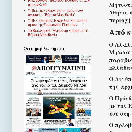
Η Συμφωνία Πρεσπών Ελλάδας- πΓΔΜ
Μητσοτά
στα αγγλικά
Αθήνα, 
ΥΠΕΞ: Εγκύκλιος για τη χρήση του
ονόματος ‘Βόρεια Μακεδονία’
περιοχή
ΥΠΕΞ Σκοπίων: Εγκύκλιος για χρήση
όρων της Συμφωνίας Πρεσπών
Από κ
Το Βουλγαρικό Μνημόνιο για βέτο στη
Βόρεια Μακεδονία
Ο Αλ-Σί
Οι εφημερίδες σήμερα
Μητσοτά
παραβιά
Ελλάδα
Ο Αιγύπ
την αρχ
Ο Πρόεδ
με τον 
του στη
Ο πρέσβ