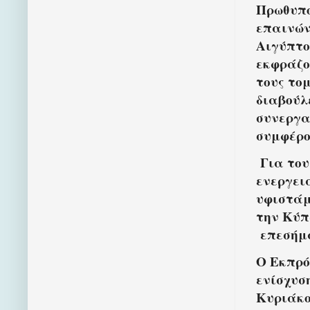
Πρωθυπο
επαινών
Αιγύπτο
εκφράζο
τους τομ
διαβούλ
συνεργα
συμφέρο
Για του
ενεργει
υφιστάμ
την Κύπ
επεσήμα
Ο Εκπρό
ενίσχυσ
Κυριάκο