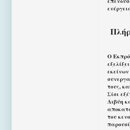
επενδύσ
ενέργει
Πλήρ
Ο Εκπρό
εξελίξε
εκείνων
συνεργα
τους, κα
Σίσι εξ
Λιβύη κ
αποκατά
του κενο
παρουσί