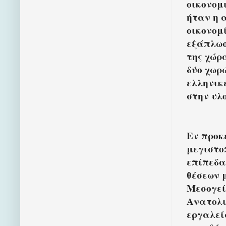
οικονομ
ήταν η 
οικονομ
εξάπλωσ
της χώρ
δύο χωρ
ελληνικ
στην υλ
Εν προκ
μεγιστο
επίπεδα
θέσεων 
Μεσογείο
Ανατολι
εργαλεί