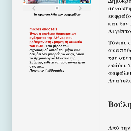
Δημοκρα
συνάντη
εκφράζο
Τα
πρωτοσέλιδα
των
εφημερίδων
και τον
Αιγύπτο
mikres ekdoseis
Έγινε η σύνθεση θραυσμάτων
αγάλματος της Αθήνας που
Τόνισε 
βρέθηκαν στη Σμύρνη τη δεκαετία
του 1930
-
Ένα μέρος του
αναπτύσ
σχεδιασμού αυτού του μήνα «Θα
δεις ότι δεν μπορείς να δεις», όπου
τον συν
το Αρχαιολογικό Μουσείο της
Σμύρνης εκθέτει τα πιο σπάνια έργα
ενόψει 
στις απ...
Πριν από 4 εβδομάδες
ασφάλει
Ανατολι
Βούλη
Από την