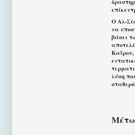
δραστηρ
επίκεντ
Ο Αλ-Σί
να υποσ
βάσει τ
αποτελέ
Καΐρου,
εντατικ
τερματι
λύση πο
σταθερό
Μέτωπ