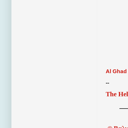
Al Ghad
--
The Hel