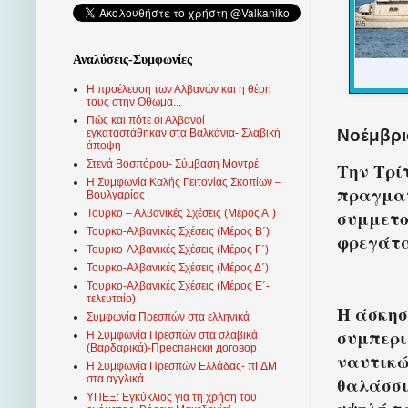
Αναλύσεις-Συμφωνίες
Η προέλευση των Αλβανών και η θέση
τους στην Οθωμα...
Πώς και πότε οι Αλβανοί
Νοέμβριο
εγκαταστάθηκαν στα Βαλκάνια- Σλαβική
άποψη
Στενά Βοσπόρου- Σύμβαση Μοντρέ
Την Τρί
Η Συμφωνία Καλής Γειτονίας Σκοπίων –
πραγματ
Βουλγαρίας
συμμετο
Τουρκο – Αλβανικές Σχέσεις (Mέρος Α΄)
Τουρκο-Αλβανικές Σχέσεις (Μέρος Β΄)
φρεγάτα
Τουρκο-Αλβανικές Σχέσεις (Μέρος Γ΄)
Τουρκο-Αλβανικές Σχέσεις (Μέρος Δ΄)
Τουρκο-Αλβανικές Σχέσεις (Μέρος Ε΄-
τελευταίο)
Η άσκησ
Συμφωνία Πρεσπών στα ελληνικά
συμπερι
Η Συμφωνία Πρεσπών στα σλαβικά
(Βαρδαρικά)-Преспански договор
ναυτικώ
Η Συμφωνία Πρεσπών Ελλάδας- πΓΔΜ
στα αγγλικά
θαλάσσι
ΥΠΕΞ: Εγκύκλιος για τη χρήση του