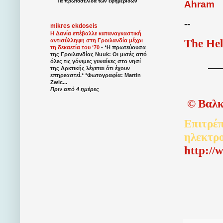
Τα
πρωτοσέλιδα
των
εφημερίδων
Ahram
--
mikres ekdoseis
Η Δανία επέβαλλε καταναγκαστική
The Hel
αντισύλληψη στη Γροιλανδία μέχρι
τη δεκαετία του ‘70
-
*Η πρωτεύουσα
της Γροιλανδίας Nuuk: Οι μισές από
όλες τις γόνιμες γυναίκες στο νησί
της Αρκτικής λέγεται ότι έχουν
επηρεαστεί.* *Φωτογραφία: Martin
Zwic...
Πριν από 4 ημέρες
©
Βαλκ
Επιτρέπ
ηλεκτρ
http://