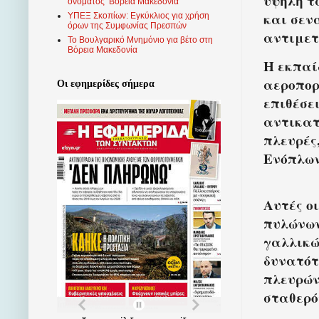
υψηλή τ
ονόματος ‘Βόρεια Μακεδονία’
και σεν
ΥΠΕΞ Σκοπίων: Εγκύκλιος για χρήση
όρων της Συμφωνίας Πρεσπών
αντιμετ
Το Βουλγαρικό Μνημόνιο για βέτο στη
Βόρεια Μακεδονία
Η εκπαί
αεροπορ
Οι εφημερίδες σήμερα
επιθέσε
αντικατ
πλευρές
Ενόπλων
Αυτές ο
πυλώνων
γαλλικώ
δυνατότ
πλευρών
σταθερό