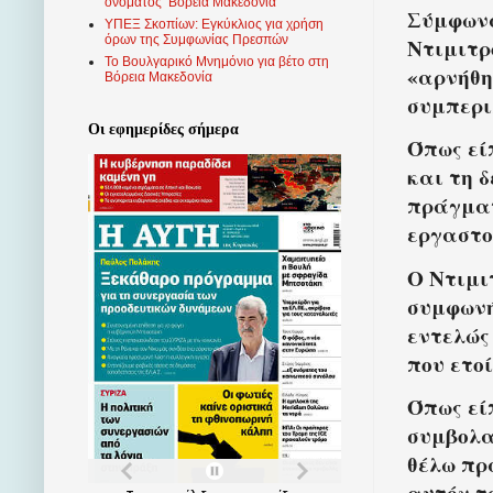
ονόματος ‘Βόρεια Μακεδονία’
Σύμφωνα
ΥΠΕΞ Σκοπίων: Εγκύκλιος για χρήση
όρων της Συμφωνίας Πρεσπών
Ντιμιτρ
Το Βουλγαρικό Μνημόνιο για βέτο στη
«αρνήθη
Βόρεια Μακεδονία
συμπερι
Οι εφημερίδες σήμερα
Όπως εί
και τη 
πράγματ
εργαστο
Ο Ντιμι
συμφωνή
εντελώς
που ετο
Όπως εί
συμβολα
θέλω πρ
αυτόν τ