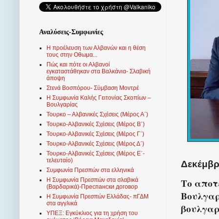
Αναλύσεις-Συμφωνίες
Η προέλευση των Αλβανών και η θέση
τους στην Οθωμα...
Πώς και πότε οι Αλβανοί
εγκαταστάθηκαν στα Βαλκάνια- Σλαβική
άποψη
Στενά Βοσπόρου- Σύμβαση Μοντρέ
Η Συμφωνία Καλής Γειτονίας Σκοπίων –
Βουλγαρίας
Τουρκο – Αλβανικές Σχέσεις (Mέρος Α΄)
Τουρκο-Αλβανικές Σχέσεις (Μέρος Β΄)
Τουρκο-Αλβανικές Σχέσεις (Μέρος Γ΄)
Τουρκο-Αλβανικές Σχέσεις (Μέρος Δ΄)
Τουρκο-Αλβανικές Σχέσεις (Μέρος Ε΄-
τελευταίο)
Δεκέμβρι
Συμφωνία Πρεσπών στα ελληνικά
Το αποτ
Η Συμφωνία Πρεσπών στα σλαβικά
(Βαρδαρικά)-Преспански договор
Βουλγαρ
Η Συμφωνία Πρεσπών Ελλάδας- πΓΔΜ
στα αγγλικά
βουλγαρ
ΥΠΕΞ: Εγκύκλιος για τη χρήση του