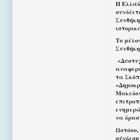
Η Ελλάδ
συνδέετ
Συνθήκη
ιστορικ
Το μέλο
Συνθήκη
«Δυστυχ
αναφερό
τα Σκόπ
«Δημοκρ
Μακεδον
επιτροπ
ενημερώ
να δρασ
Ωστόσο,
σύνδεση