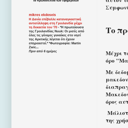
Τα
πρωτοσέλιδα
των
εφημερίδων
Συμφωνί
mikres ekdoseis
Η Δανία επέβαλλε καταναγκαστική
αντισύλληψη στη Γροιλανδία μέχρι
Το π
τη δεκαετία του ‘70
-
*Η πρωτεύουσα
της Γροιλανδίας Nuuk: Οι μισές από
όλες τις γόνιμες γυναίκες στο νησί
της Αρκτικής λέγεται ότι έχουν
επηρεαστεί.* *Φωτογραφία: Martin
Zwic...
Μέχρι τ
Πριν από 6 ημέρες
όρο "Μα
Με δεδο
μακεδον
διαπραγ
Μακεδον
όρος αυ
Μάλιστα
της χρήσ