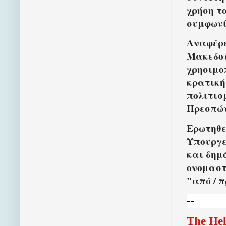
χρήση τ
συμφωνί
Αναφέρε
Μακεδον
χρησιμοπ
κρατική
πολιτισ
Πρεσπών
Ερωτηθεί
Υπουργε
και δημό
ονομαστ
"από / 
--
The Hel