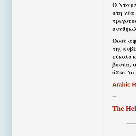
Ο Νταμπ
στη νέα
τρεχουσ
συνθηκώ
Όσον αφ
της κυβ
εύκολο 
βουνά, 
όπως το 
Arabic 
--
The Hel