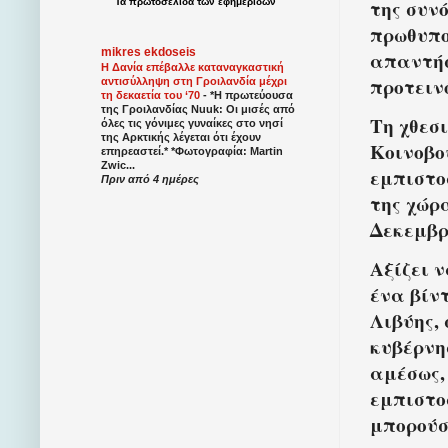
της συν
Τα
πρωτοσέλιδα
των
εφημερίδων
πρωθυπο
mikres ekdoseis
απαντήσ
Η Δανία επέβαλλε καταναγκαστική
προτειν
αντισύλληψη στη Γροιλανδία μέχρι
τη δεκαετία του ‘70
-
*Η πρωτεύουσα
της Γροιλανδίας Nuuk: Οι μισές από
Τη χθεσ
όλες τις γόνιμες γυναίκες στο νησί
της Αρκτικής λέγεται ότι έχουν
Κοινοβο
επηρεαστεί.* *Φωτογραφία: Martin
Zwic...
εμπιστο
Πριν από 4 ημέρες
της χώρ
Δεκεμβρ
Αξίζει ν
ένα βίν
Λιβύης,
κυβέρνη
αμέσως,
εμπιστο
μπορούσ