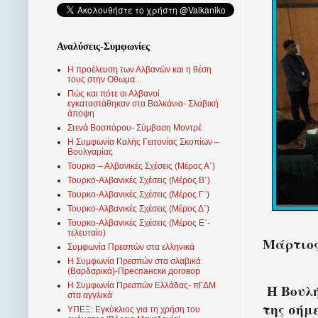
Αναλύσεις-Συμφωνίες
Η προέλευση των Αλβανών και η θέση
τους στην Οθωμα...
Πώς και πότε οι Αλβανοί
εγκαταστάθηκαν στα Βαλκάνια- Σλαβική
άποψη
Στενά Βοσπόρου- Σύμβαση Μοντρέ
Η Συμφωνία Καλής Γειτονίας Σκοπίων –
Βουλγαρίας
Τουρκο – Αλβανικές Σχέσεις (Mέρος Α΄)
Τουρκο-Αλβανικές Σχέσεις (Μέρος Β΄)
Τουρκο-Αλβανικές Σχέσεις (Μέρος Γ΄)
Τουρκο-Αλβανικές Σχέσεις (Μέρος Δ΄)
Τουρκο-Αλβανικές Σχέσεις (Μέρος Ε΄-
τελευταίο)
Μάρτιος 
Συμφωνία Πρεσπών στα ελληνικά
Η Συμφωνία Πρεσπών στα σλαβικά
(Βαρδαρικά)-Преспански договор
Η Συμφωνία Πρεσπών Ελλάδας- πΓΔΜ
Η Βουλή
στα αγγλικά
της σήμε
ΥΠΕΞ: Εγκύκλιος για τη χρήση του