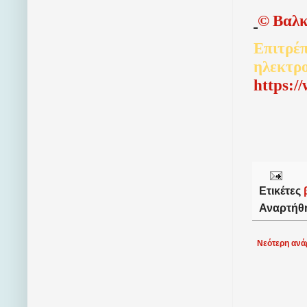
©
Βαλκ
Επιτρέπ
ηλεκτρ
http
s
:/
Ετικέτες
Αναρτήθ
Νεότερη ανά