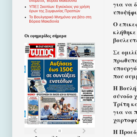
ονόματος ‘Βόρεια Μακεδονία’
για να 
ΥΠΕΞ Σκοπίων: Εγκύκλιος για χρήση
υποψήφι
όρων της Συμφωνίας Πρεσπών
Το Βουλγαρικό Μνημόνιο για βέτο στη
Βόρεια Μακεδονία
Ο επικε
κλήθηκε
Οι εφημερίδες σήμερα
βουλευτ
Σε ομιλ
πρωθυπο
υπουργό
που συμ
Η Βουλή
σύνοδο 
Τρίτη κ
για να 
χαρτοφυ
Η Προεδ