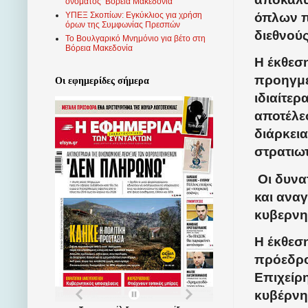
ονόματος ‘Βόρεια Μακεδονία’
όπλων π
ΥΠΕΞ Σκοπίων: Εγκύκλιος για χρήση
όρων της Συμφωνίας Πρεσπών
διεθνούς
Το Βουλγαρικό Μνημόνιο για βέτο στη
Βόρεια Μακεδονία
Η έκθεση
προηγμέ
Οι εφημερίδες σήμερα
ιδιαίτερ
αποτέλε
διάρκει
στρατιω
Οι δυν
και ανα
κυβερνη
Η έκθεση
πρόεδρο
Επιχείρ
κυβέρνη