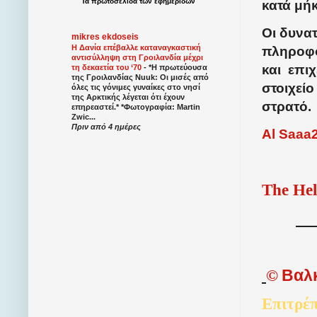
Τα
πρωτοσέλιδα
των
εφημερίδων
κατά μή
Οι δυνα
mikres ekdoseis
Η Δανία επέβαλλε καταναγκαστική
πληροφο
αντισύλληψη στη Γροιλανδία μέχρι
και
επιχ
τη δεκαετία του ‘70
-
*Η πρωτεύουσα
της Γροιλανδίας Nuuk: Οι μισές από
στοιχεί
όλες τις γόνιμες γυναίκες στο νησί
της Αρκτικής λέγεται ότι έχουν
στρατό.
επηρεαστεί.* *Φωτογραφία: Martin
Zwic...
Πριν από 4 ημέρες
Al Saaa
The Hel
©
Βαλ
Επιτρέπ