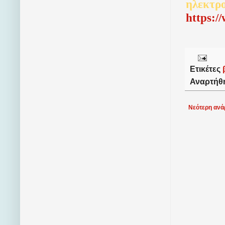
ηλεκτρ
http
s
:/
Ετικέτες
Αναρτήθ
Νεότερη ανά