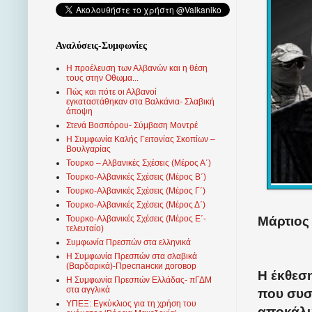
Αναλύσεις-Συμφωνίες
Η προέλευση των Αλβανών και η θέση
τους στην Οθωμα...
Πώς και πότε οι Αλβανοί
εγκαταστάθηκαν στα Βαλκάνια- Σλαβική
άποψη
Στενά Βοσπόρου- Σύμβαση Μοντρέ
Η Συμφωνία Καλής Γειτονίας Σκοπίων –
Βουλγαρίας
Τουρκο – Αλβανικές Σχέσεις (Mέρος Α΄)
Τουρκο-Αλβανικές Σχέσεις (Μέρος Β΄)
Τουρκο-Αλβανικές Σχέσεις (Μέρος Γ΄)
Τουρκο-Αλβανικές Σχέσεις (Μέρος Δ΄)
Μάρτιος 
Τουρκο-Αλβανικές Σχέσεις (Μέρος Ε΄-
τελευταίο)
Συμφωνία Πρεσπών στα ελληνικά
Η Συμφωνία Πρεσπών στα σλαβικά
(Βαρδαρικά)-Преспански договор
Η έκθεσ
Η Συμφωνία Πρεσπών Ελλάδας- πΓΔΜ
στα αγγλικά
που συσ
ΥΠΕΞ: Εγκύκλιος για τη χρήση του
αποκάλυ