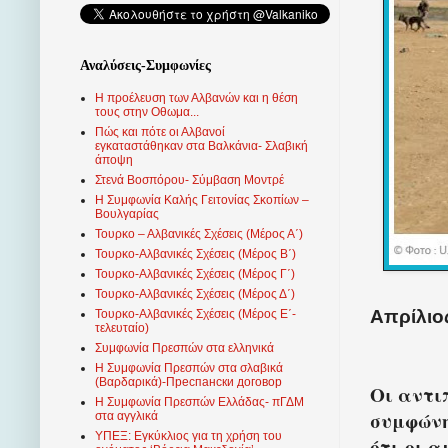
Αναλύσεις-Συμφωνίες
Η προέλευση των Αλβανών και η θέση
τους στην Οθωμα...
Πώς και πότε οι Αλβανοί
εγκαταστάθηκαν στα Βαλκάνια- Σλαβική
άποψη
Στενά Βοσπόρου- Σύμβαση Μοντρέ
Η Συμφωνία Καλής Γειτονίας Σκοπίων –
Βουλγαρίας
Τουρκο – Αλβανικές Σχέσεις (Mέρος Α΄)
Τουρκο-Αλβανικές Σχέσεις (Μέρος Β΄)
Τουρκο-Αλβανικές Σχέσεις (Μέρος Γ΄)
Τουρκο-Αλβανικές Σχέσεις (Μέρος Δ΄)
Απρίλιος
Τουρκο-Αλβανικές Σχέσεις (Μέρος Ε΄-
τελευταίο)
Συμφωνία Πρεσπών στα ελληνικά
Η Συμφωνία Πρεσπών στα σλαβικά
(Βαρδαρικά)-Преспански договор
Οι αντι
Η Συμφωνία Πρεσπών Ελλάδας- πΓΔΜ
συμφώνη
στα αγγλικά
ΥΠΕΞ: Εγκύκλιος για τη χρήση του
ότι οι 