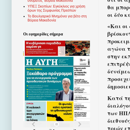
ονόματος ‘Βόρεια Μακεδονία’
θα μπορ
ΥΠΕΞ Σκοπίων: Εγκύκλιος για χρήση
όρων της Συμφωνίας Πρεσπών
οι δύο κ
Το Βουλγαρικό Μνημόνιο για βέτο στη
Βόρεια Μακεδονία
«Και οι
βρίσκον
Οι εφημερίδες σήμερα
προκειμ
αγώνα τ
στην εκ
επιτρέψ
δυνάμεω
προσεχε
δημοσιε
Κατά τη
διαλόγο
των ΗΠΑ
διεθνού
τριών ε