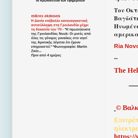
Τα
πρωτοσέλιδα
των
εφημερίδων
Τον Οκτ
Βαγδάτη
mikres ekdoseis
Η Δανία επέβαλλε καταναγκαστική
Ηνωμένε
αντισύλληψη στη Γροιλανδία μέχρι
τη δεκαετία του ‘70
-
*Η πρωτεύουσα
αμερικα
της Γροιλανδίας Nuuk: Οι μισές από
όλες τις γόνιμες γυναίκες στο νησί
της Αρκτικής λέγεται ότι έχουν
Ria Novo
επηρεαστεί.* *Φωτογραφία: Martin
Zwic...
Πριν από 4 ημέρες
--
The Hel
©
Βαλκ
Επιτρέπ
ηλεκτρ
http
s
:/