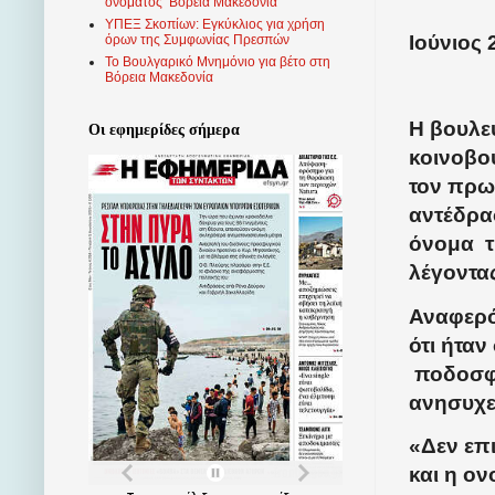
ονόματος ‘Βόρεια Μακεδονία’
ΥΠΕΞ Σκοπίων: Εγκύκλιος για χρήση
Ιούνιος 
όρων της Συμφωνίας Πρεσπών
Το Βουλγαρικό Μνημόνιο για βέτο στη
Βόρεια Μακεδονία
Η βουλε
Οι εφημερίδες σήμερα
κοινοβο
τον πρω
αντέδρα
όνομα
λέγοντα
Αναφερό
ότι ήταν
ποδοσφα
ανησυχεί
«Δεν επ
και η ον