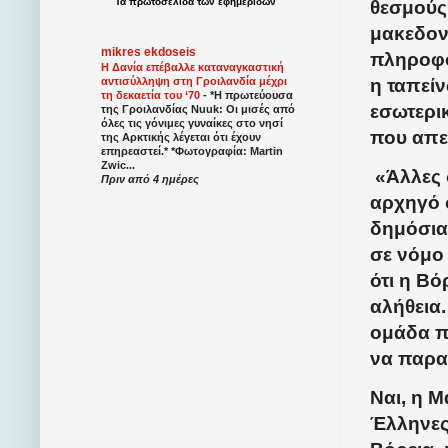
Τα
πρωτοσέλιδα
των
εφημερίδων
θεσμούς,
μακεδον
mikres ekdoseis
πληροφο
Η Δανία επέβαλλε καταναγκαστική
η ταπεί
αντισύλληψη στη Γροιλανδία μέχρι
τη δεκαετία του ‘70
-
*Η πρωτεύουσα
εσωτερικ
της Γροιλανδίας Nuuk: Οι μισές από
όλες τις γόνιμες γυναίκες στο νησί
που απε
της Αρκτικής λέγεται ότι έχουν
επηρεαστεί.* *Φωτογραφία: Martin
Zwic...
«Άλλες δ
Πριν από 4 ημέρες
αρχηγό 
δημόσια
σε νόμο 
ότι η Βό
αλήθεια
ομάδα π
να παρα
Ναι, η Μ
Έλληνες 