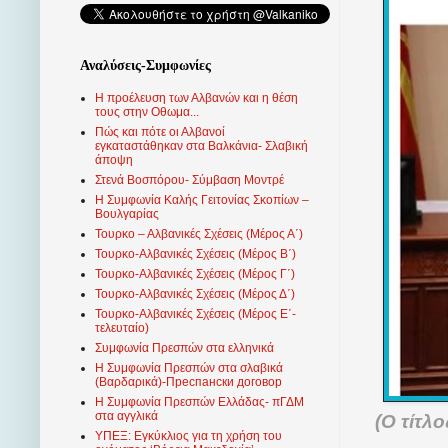
Αναλύσεις-Συμφωνίες
Η προέλευση των Αλβανών και η θέση
τους στην Οθωμα...
Πώς και πότε οι Αλβανοί
εγκαταστάθηκαν στα Βαλκάνια- Σλαβική
άποψη
Στενά Βοσπόρου- Σύμβαση Μοντρέ
Η Συμφωνία Καλής Γειτονίας Σκοπίων –
Βουλγαρίας
Τουρκο – Αλβανικές Σχέσεις (Mέρος Α΄)
Τουρκο-Αλβανικές Σχέσεις (Μέρος Β΄)
Τουρκο-Αλβανικές Σχέσεις (Μέρος Γ΄)
Τουρκο-Αλβανικές Σχέσεις (Μέρος Δ΄)
Τουρκο-Αλβανικές Σχέσεις (Μέρος Ε΄-
τελευταίο)
Συμφωνία Πρεσπών στα ελληνικά
Η Συμφωνία Πρεσπών στα σλαβικά
(Βαρδαρικά)-Преспански договор
Η Συμφωνία Πρεσπών Ελλάδας- πΓΔΜ
στα αγγλικά
(Ο τίτλ
ΥΠΕΞ: Εγκύκλιος για τη χρήση του