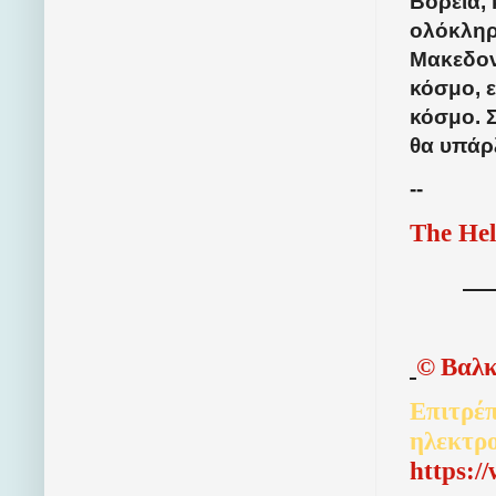
Βόρεια,
ολόκληρ
Μακεδον
κόσμο, 
κόσμο. Σ
θα υπάρ
--
The Hel
©
Βαλκ
Επιτρέπ
ηλεκτρ
http
s
:/