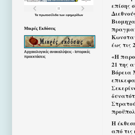
επίσης 
Διεθνού
Τα
πρωτοσέλιδα
των
εφημερίδων
Βιομηχα
πραγματ
Μικρές Εκδόσεις
Κωνσταν
έως τις 
Αρχαιολογικές ανακαλύψεις - Ιστορικές
«Η παρο
προεκτάσεις
21 της 
Βόρεια 
επικεφα
Σεκερίνσ
δυνατότ
Στρατού
προϋπολ
Η έκθεσ
από τις