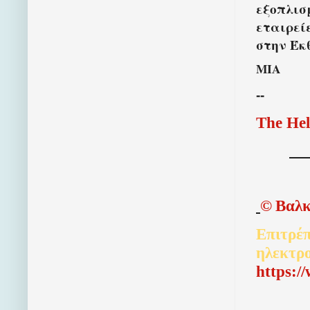
εξοπλισ
εταιρεί
στην Έκ
ΜΙΑ
--
The Hel
©
Βαλκ
Επιτρέπ
ηλεκτρ
http
s
:/