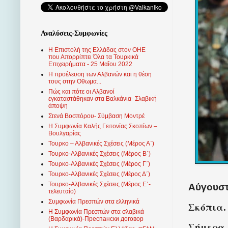
Αναλύσεις-Συμφωνίες
Η Επιστολή της Ελλάδας στον ΟΗΕ
που Απορρίπτει Όλα τα Τουρκικά
Επιχειρήματα - 25 Μαΐου 2022
Η προέλευση των Αλβανών και η θέση
τους στην Οθωμα...
Πώς και πότε οι Αλβανοί
εγκαταστάθηκαν στα Βαλκάνια- Σλαβική
άποψη
Στενά Βοσπόρου- Σύμβαση Μοντρέ
Η Συμφωνία Καλής Γειτονίας Σκοπίων –
Βουλγαρίας
Τουρκο – Αλβανικές Σχέσεις (Mέρος Α΄)
Τουρκο-Αλβανικές Σχέσεις (Μέρος Β΄)
Τουρκο-Αλβανικές Σχέσεις (Μέρος Γ΄)
Τουρκο-Αλβανικές Σχέσεις (Μέρος Δ΄)
Τουρκο-Αλβανικές Σχέσεις (Μέρος Ε΄-
Αύγουστ
τελευταίο)
Συμφωνία Πρεσπών στα ελληνικά
Σκόπια.
Η Συμφωνία Πρεσπών στα σλαβικά
(Βαρδαρικά)-Преспански договор
Σήμερα,