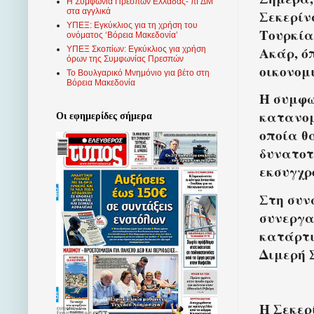
Η Συμφωνία Πρεσπών Ελλάδας- πΓΔΜ
στα αγγλικά
Σεκερίν
ΥΠΕΞ: Εγκύκλιος για τη χρήση του
Τουρκία
ονόματος ‘Βόρεια Μακεδονία’
Ακάρ, ό
ΥΠΕΞ Σκοπίων: Εγκύκλιος για χρήση
όρων της Συμφωνίας Πρεσπών
οικονομ
Το Βουλγαρικό Μνημόνιο για βέτο στη
Βόρεια Μακεδονία
Η συμφω
κατανομ
Οι εφημερίδες σήμερα
οποία θ
δυνατοτ
εκσυγχρ
Στη συν
συνεργα
κατάρτι
Διμερή 
Η Σεκερ