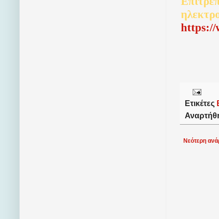
Επιτρέπ
ηλεκτρ
http
s
:/
Ετικέτες
Αναρτήθ
Νεότερη ανά