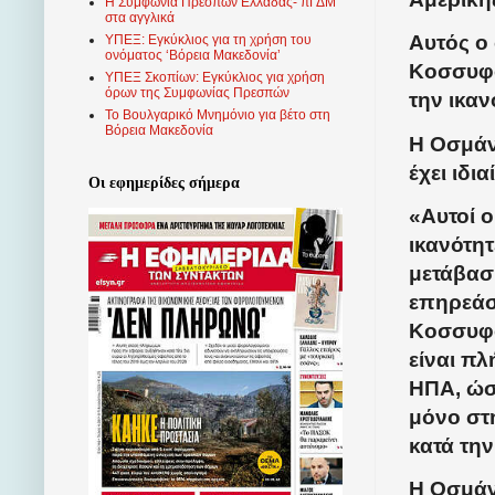
Η Συμφωνία Πρεσπών Ελλάδας- πΓΔΜ
στα αγγλικά
Αυτός ο
ΥΠΕΞ: Εγκύκλιος για τη χρήση του
ονόματος ‘Βόρεια Μακεδονία’
Κοσσυφο
ΥΠΕΞ Σκοπίων: Εγκύκλιος για χρήση
όρων της Συμφωνίας Πρεσπών
την ικαν
Το Βουλγαρικό Μνημόνιο για βέτο στη
Βόρεια Μακεδονία
Η Οσμάν
έχει ιδι
Οι εφημερίδες σήμερα
«Αυτοί ο
ικανότη
μετάβαση
επηρεάσ
Κοσσυφο
είναι πλ
ΗΠΑ, ώστ
μόνο στ
κατά τη
Η Οσμάνι