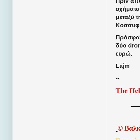
Πριν απ
οχήματα
μεταξύ τ
Κοσσυφο
Πρόσφατ
δύο dron
ευρώ.
Lajm
--
The Hel
©
Βαλκ