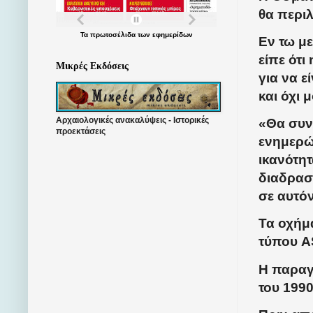
θα περι
Τα
πρωτοσέλιδα
των
εφημερίδων
Εν τω μ
είπε ότι
Μικρές Εκδόσεις
για να ε
και όχι 
Αρχαιολογικές ανακαλύψεις - Ιστορικές
«Θα συν
προεκτάσεις
ενημερώ
ικανότη
διαδραστ
σε αυτό
Τα οχήμα
τύπου AS
Η παραγ
του 1990