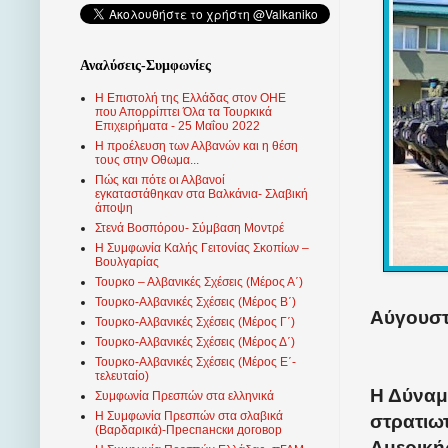
Αναλύσεις-Συμφωνίες
Η Επιστολή της Ελλάδας στον ΟΗΕ
που Απορρίπτει Όλα τα Τουρκικά
Επιχειρήματα - 25 Μαΐου 2022
Η προέλευση των Αλβανών και η θέση
τους στην Οθωμα...
Πώς και πότε οι Αλβανοί
εγκαταστάθηκαν στα Βαλκάνια- Σλαβική
άποψη
Στενά Βοσπόρου- Σύμβαση Μοντρέ
Η Συμφωνία Καλής Γειτονίας Σκοπίων –
Βουλγαρίας
Τουρκο – Αλβανικές Σχέσεις (Mέρος Α΄)
Τουρκο-Αλβανικές Σχέσεις (Μέρος Β΄)
Αύγουστ
Τουρκο-Αλβανικές Σχέσεις (Μέρος Γ΄)
Τουρκο-Αλβανικές Σχέσεις (Μέρος Δ΄)
Τουρκο-Αλβανικές Σχέσεις (Μέρος Ε΄-
τελευταίο)
Η Δύναμ
Συμφωνία Πρεσπών στα ελληνικά
Η Συμφωνία Πρεσπών στα σλαβικά
στρατιωτ
(Βαρδαρικά)-Преспански договор
Αμερική