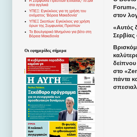
Η Συμφωνία Πρεσπών Ελλάδας- πΓΔΜ
στα αγγλικά
Forum», 
ΥΠΕΞ: Εγκύκλιος για τη χρήση του
στον λο
ονόματος ‘Βόρεια Μακεδονία’
ΥΠΕΞ Σκοπίων: Εγκύκλιος για χρήση
όρων της Συμφωνίας Πρεσπών
«Αυτός δ
Το Βουλγαρικό Μνημόνιο για βέτο στη
Σερβίας
Βόρεια Μακεδονία
Βρισκόμ
Οι εφημερίδες σήμερα
καλύτερα
δείπνου
στο «Ze
πάντα κα
σπεσιαλι