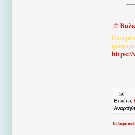
©
Βαλκ
Επιτρέπ
ηλεκτρ
http
s
:/
Ετικέτες
Αναρτήθ
Νεότερη ανά