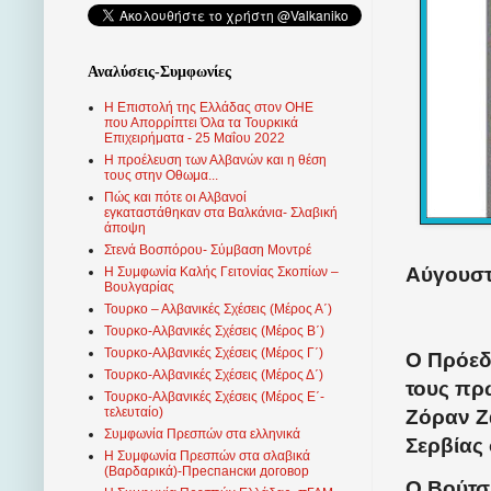
Αναλύσεις-Συμφωνίες
Η Επιστολή της Ελλάδας στον ΟΗΕ
που Απορρίπτει Όλα τα Τουρκικά
Επιχειρήματα - 25 Μαΐου 2022
Η προέλευση των Αλβανών και η θέση
τους στην Οθωμα...
Πώς και πότε οι Αλβανοί
εγκαταστάθηκαν στα Βαλκάνια- Σλαβική
άποψη
Στενά Βοσπόρου- Σύμβαση Μοντρέ
Αύγουστ
Η Συμφωνία Καλής Γειτονίας Σκοπίων –
Βουλγαρίας
Τουρκο – Αλβανικές Σχέσεις (Mέρος Α΄)
Τουρκο-Αλβανικές Σχέσεις (Μέρος Β΄)
Τουρκο-Αλβανικές Σχέσεις (Μέρος Γ΄)
Ο Πρόεδ
Τουρκο-Αλβανικές Σχέσεις (Μέρος Δ΄)
τους πρ
Τουρκο-Αλβανικές Σχέσεις (Μέρος Ε΄-
τελευταίο)
Ζόραν Ζ
Συμφωνία Πρεσπών στα ελληνικά
Σερβίας
Η Συμφωνία Πρεσπών στα σλαβικά
(Βαρδαρικά)-Преспански договор
Ο Βούτσι