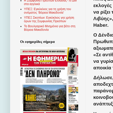
Η Συμφωνία Πρεσπών Ελλάδας- πΓΔΜ
στα αγγλικά
εκλογές 
ΥΠΕΞ: Εγκύκλιος για τη χρήση του
να ρίξει
ονόματος ‘Βόρεια Μακεδονία’
Λιβύης»
ΥΠΕΞ Σκοπίων: Εγκύκλιος για χρήση
όρων της Συμφωνίας Πρεσπών
Haber
.
Το Βουλγαρικό Μνημόνιο για βέτο στη
Βόρεια Μακεδονία
Ο Δένδια
Πρωθυπο
Οι εφημερίδες σήμερα
αξιωματο
«Σε αντ
να γυρίσ
αποικία
Δήλωσε, 
αποδεχτε
παράνομ
κοινοβού
ανάπτυξ