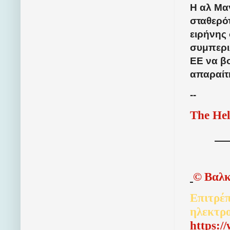
Η αλ Μα
σταθερότ
ειρήνης 
συμπερι
ΕΕ να β
απαραίτη
--
The Hel
©
Βαλκ
Επιτρέπ
ηλεκτρ
http
s
:/