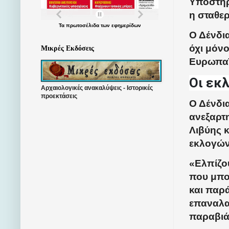
Υποστήρι
η σταθε
Τα
πρωτοσέλιδα
των
εφημερίδων
Ο Δένδι
όχι μόν
Μικρές Εκδόσεις
Ευρωπαϊ
Οι εκ
Αρχαιολογικές ανακαλύψεις - Ιστορικές
προεκτάσεις
Ο Δένδι
ανεξαρτη
Λιβύης 
εκλογών 
«Ελπίζου
που μπο
και παρ
επαναλα
παραβιάζ