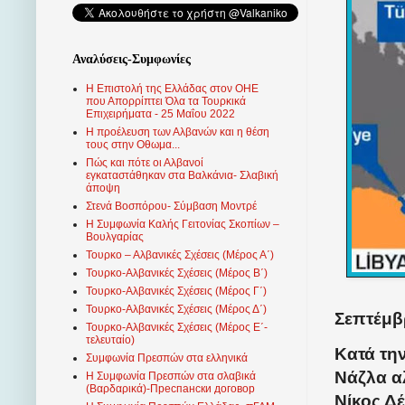
Αναλύσεις-Συμφωνίες
Η Επιστολή της Ελλάδας στον ΟΗΕ
που Απορρίπτει Όλα τα Τουρκικά
Επιχειρήματα - 25 Μαΐου 2022
Η προέλευση των Αλβανών και η θέση
τους στην Οθωμα...
Πώς και πότε οι Αλβανοί
εγκαταστάθηκαν στα Βαλκάνια- Σλαβική
άποψη
Στενά Βοσπόρου- Σύμβαση Μοντρέ
Η Συμφωνία Καλής Γειτονίας Σκοπίων –
Βουλγαρίας
Τουρκο – Αλβανικές Σχέσεις (Mέρος Α΄)
Τουρκο-Αλβανικές Σχέσεις (Μέρος Β΄)
Τουρκο-Αλβανικές Σχέσεις (Μέρος Γ΄)
Τουρκο-Αλβανικές Σχέσεις (Μέρος Δ΄)
Σεπτέμβρ
Τουρκο-Αλβανικές Σχέσεις (Μέρος Ε΄-
τελευταίο)
Κατά τη
Συμφωνία Πρεσπών στα ελληνικά
Νάζλα α
Η Συμφωνία Πρεσπών στα σλαβικά
(Βαρδαρικά)-Преспански договор
Νίκος Δέ