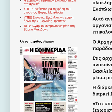
Η Συμφωνία Πρεσπών Ελλάδας- πΓΔΜ
ολοκλήρ
στα αγγλικά
Ενόπλω
ΥΠΕΞ: Εγκύκλιος για τη χρήση του
ονόματος ‘Βόρεια Μακεδονία’
ΥΠΕΞ Σκοπίων: Εγκύκλιος για χρήση
Αυτό αν
όρων της Συμφωνίας Πρεσπών
οργανισ
Το Βουλγαρικό Μνημόνιο για βέτο στη
Βόρεια Μακεδονία
επικαλο
Ο Αρχηγ
Οι εφημερίδες σήμερα
παράδο
Στις αρχ
ανακοίνω
Βασιλεί
μέσω μι
Η διάρκ
διαρκεί 
«Το εκπα
ξεχωρισ