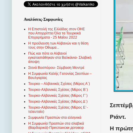
Αναλύσεις-Συμφωνίες
Η Επιστολή της Ελλάδας στον ΟΗΕ
που Απορρίπτει Όλα τα Τουρκικά
Επιχειρήματα - 25 Μαΐου 2022
Η προέλευση των Αλβανών και η θέση
τους στην Οθωμα...
Πώς και πότε οι Αλβανοί
εγκαταστάθηκαν στα Βαλκάνια- Σλαβική
άποψη
Στενά Βοσπόρου- Σύμβαση Μοντρέ
Η Συμφωνία Καλής Γειτονίας Σκοπίων –
Βουλγαρίας
Τουρκο – Αλβανικές Σχέσεις (Mέρος Α΄)
Τουρκο-Αλβανικές Σχέσεις (Μέρος Β΄)
Τουρκο-Αλβανικές Σχέσεις (Μέρος Γ΄)
Τουρκο-Αλβανικές Σχέσεις (Μέρος Δ΄)
Σεπτέμβρ
Τουρκο-Αλβανικές Σχέσεις (Μέρος Ε΄-
τελευταίο)
Ριάντ.
Συμφωνία Πρεσπών στα ελληνικά
Η Συμφωνία Πρεσπών στα σλαβικά
Η πρώτη
(Βαρδαρικά)-Преспански договор