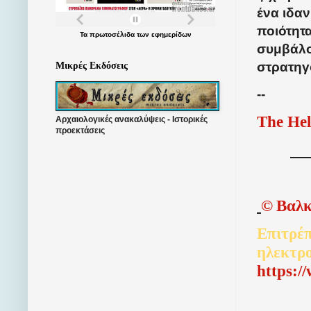
ένα ιδα
ποιότητα
Τα
πρωτοσέλιδα
των
εφημερίδων
συμβάλο
στρατηγ
Μικρές Εκδόσεις
--
The Hel
Αρχαιολογικές ανακαλύψεις - Ιστορικές
προεκτάσεις
©
Βαλκ
Επιτρέπ
ηλεκτρ
http
s
:/