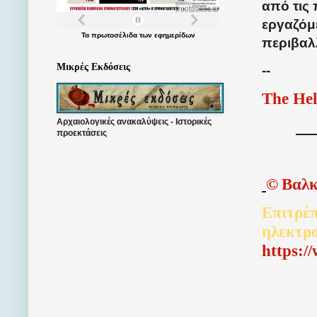
από τις 
εργαζόμ
Τα
πρωτοσέλιδα
των
εφημερίδων
περιβαλ
Μικρές Εκδόσεις
--
The Hel
Αρχαιολογικές ανακαλύψεις - Ιστορικές
προεκτάσεις
©
Βαλκ
Επιτρέπ
ηλεκτρ
http
s
:/