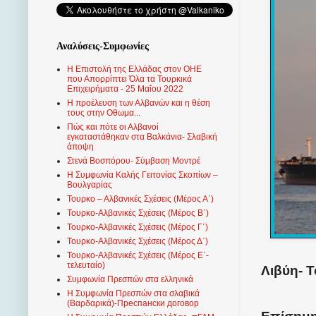
Αναλύσεις-Συμφωνίες
Η Επιστολή της Ελλάδας στον ΟΗΕ
που Απορρίπτει Όλα τα Τουρκικά
Επιχειρήματα - 25 Μαΐου 2022
Η προέλευση των Αλβανών και η θέση
τους στην Οθωμα...
Πώς και πότε οι Αλβανοί
εγκαταστάθηκαν στα Βαλκάνια- Σλαβική
άποψη
Στενά Βοσπόρου- Σύμβαση Μοντρέ
Η Συμφωνία Καλής Γειτονίας Σκοπίων –
Βουλγαρίας
Τουρκο – Αλβανικές Σχέσεις (Mέρος Α΄)
Τουρκο-Αλβανικές Σχέσεις (Μέρος Β΄)
Τουρκο-Αλβανικές Σχέσεις (Μέρος Γ΄)
Τουρκο-Αλβανικές Σχέσεις (Μέρος Δ΄)
Τουρκο-Αλβανικές Σχέσεις (Μέρος Ε΄-
τελευταίο)
Λιβύη- 
Συμφωνία Πρεσπών στα ελληνικά
Η Συμφωνία Πρεσπών στα σλαβικά
(Βαρδαρικά)-Преспански договор