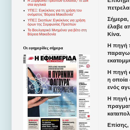
Επίσημη
Η Συμφωνία Πρεσπών Ελλάδας- πΓΔΜ
στα αγγλικά
πετρελα
ΥΠΕΞ: Εγκύκλιος για τη χρήση του
ονόματος ‘Βόρεια Μακεδονία’
Σήμερα,
ΥΠΕΞ Σκοπίων: Εγκύκλιος για χρήση
όρων της Συμφωνίας Πρεσπών
έλαβε απ
Το Βουλγαρικό Μνημόνιο για βέτο στη
Κίνα.
Βόρεια Μακεδονία
Η πηγή 
Οι εφημερίδες σήμερα
παραγωγ
εκατομμ
Η πηγή 
η οποία 
ενός αγ
Η πηγή α
πραγματ
καταπολ
Επίσης,