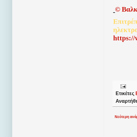
©
Βαλκ
Επιτρέπ
ηλεκτρ
http
s
:/
Ετικέτες
Αναρτήθ
Νεότερη ανά