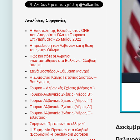
Αναλύσεις-Συμφωνίες
Η Επιστολή της Ελλάδας στον ΟΗΕ
που Απορρίπτει Όλα τα Τουρκικά
Επιχειρήματα - 25 Μαΐου 2022
Η προέλευση των Αλβανών και η θέση
τους στην Οθωμα...
Πώς και πότε οι Αλβανοί
εγκαταστάθηκαν στα Βαλκάνια- Σλαβική
άποψη
Στενά Βοσπόρου- Σύμβαση Μοντρέ
Η Συμφωνία Καλής Γειτονίας Σκοπίων –
Βουλγαρίας
Τουρκο – Αλβανικές Σχέσεις (Mέρος Α΄)
Τουρκο-Αλβανικές Σχέσεις (Μέρος Β΄)
Τουρκο-Αλβανικές Σχέσεις (Μέρος Γ΄)
Τουρκο-Αλβανικές Σχέσεις (Μέρος Δ΄)
Τουρκο-Αλβανικές Σχέσεις (Μέρος Ε΄-
τελευταίο)
Συμφωνία Πρεσπών στα ελληνικά
Δεκέμβρι
Η Συμφωνία Πρεσπών στα σλαβικά
(Βαρδαρικά)-Преспански договор
Βελιγράδ