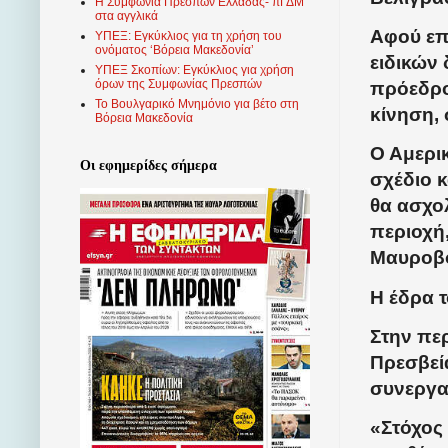
Η Συμφωνία Πρεσπών Ελλάδας- πΓΔΜ
στα αγγλικά
Αφού επ
ΥΠΕΞ: Εγκύκλιος για τη χρήση του
ονόματος ‘Βόρεια Μακεδονία’
ειδικών
ΥΠΕΞ Σκοπίων: Εγκύκλιος για χρήση
όρων της Συμφωνίας Πρεσπών
πρόεδρο
Το Βουλγαρικό Μνημόνιο για βέτο στη
κίνηση,
Βόρεια Μακεδονία
Ο Αμερι
Οι εφημερίδες σήμερα
σχέδιο κ
θα ασχο
περιοχή
Μαυροβο
Η έδρα τ
Στην περ
Πρεσβεί
συνεργα
«Στόχος 