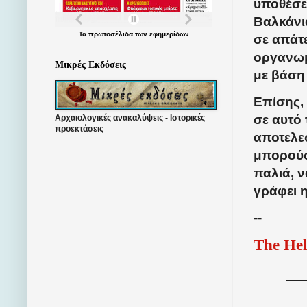
υποθέσε
Βαλκάνι
Τα
πρωτοσέλιδα
των
εφημερίδων
σε απάτ
οργανωμ
Μικρές Εκδόσεις
με βάση
Επίσης, 
σε αυτό
Αρχαιολογικές ανακαλύψεις - Ιστορικές
προεκτάσεις
αποτελε
μπορούσ
παλιά, ν
γράφει 
--
The Hel