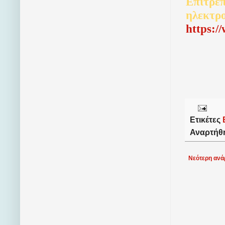
Επιτρέπ
ηλεκτρ
http
s
:/
Ετικέτες
Αναρτήθ
Νεότερη ανά