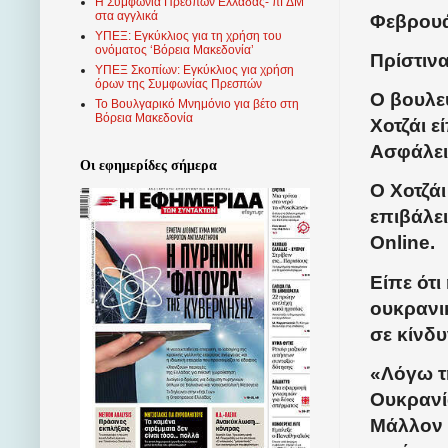
Η Συμφωνία Πρεσπών Ελλάδας- πΓΔΜ
στα αγγλικά
Φεβρουά
ΥΠΕΞ: Εγκύκλιος για τη χρήση του
ονόματος ‘Βόρεια Μακεδονία’
Πρίστινα
ΥΠΕΞ Σκοπίων: Εγκύκλιος για χρήση
όρων της Συμφωνίας Πρεσπών
Ο βουλε
Το Βουλγαρικό Μνημόνιο για βέτο στη
Βόρεια Μακεδονία
Χοτζάι ε
Ασφάλει
Οι εφημερίδες σήμερα
Ο Χοτζάι
επιβάλε
Online
.
Είπε ότι
ουκρανι
σε κίνδυ
«Λόγω τη
Ουκρανί
Μάλλον 