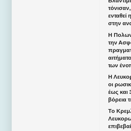
Βλαντιμ
τόνισαν,
ενταθεί
στην αν
Η Πολων
την Ασφ
πραγματ
αιτήματ
των ένο
Η Λευκο
οι ρωσικ
έως και 
βόρεια 
Το Κρεμ
Λευκορω
επιβεβα