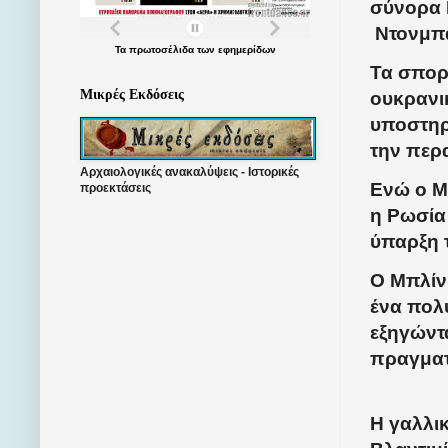
σύνορα 
Ντονμπά
Τα
πρωτοσέλιδα
των
εφημερίδων
Τα σπορ
Μικρές Εκδόσεις
ουκρανι
υποστηρ
την περ
Αρχαιολογικές ανακαλύψεις - Ιστορικές
Ενώ ο Μπ
προεκτάσεις
η Ρωσία 
ύπαρξη 
Ο Μπλίν
ένα πολ
εξηγώντ
πραγματ
Η γαλλι