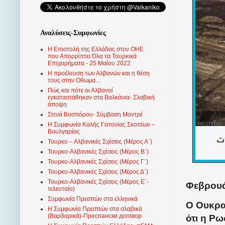
Αναλύσεις-Συμφωνίες
Η Επιστολή της Ελλάδας στον ΟΗΕ
που Απορρίπτει Όλα τα Τουρκικά
Επιχειρήματα - 25 Μαΐου 2022
Η προέλευση των Αλβανών και η θέση
τους στην Οθωμα...
Πώς και πότε οι Αλβανοί
εγκαταστάθηκαν στα Βαλκάνια- Σλαβική
άποψη
Στενά Βοσπόρου- Σύμβαση Μοντρέ
Η Συμφωνία Καλής Γειτονίας Σκοπίων –
Βουλγαρίας
Τουρκο – Αλβανικές Σχέσεις (Mέρος Α΄)
Τουρκο-Αλβανικές Σχέσεις (Μέρος Β΄)
Τουρκο-Αλβανικές Σχέσεις (Μέρος Γ΄)
Τουρκο-Αλβανικές Σχέσεις (Μέρος Δ΄)
Τουρκο-Αλβανικές Σχέσεις (Μέρος Ε΄-
Φεβρουά
τελευταίο)
Συμφωνία Πρεσπών στα ελληνικά
Ο Ουκρ
Η Συμφωνία Πρεσπών στα σλαβικά
(Βαρδαρικά)-Преспански договор
ότι η Ρω