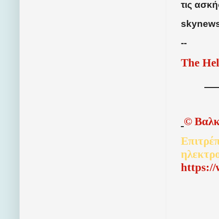
τις ασκή
skynews
--
The Hel
©
Βαλκ
Επιτρέπ
ηλεκτρ
http
s
:/