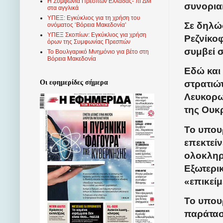
Η Συμφωνία Πρεσπών Ελλάδας- πΓΔΜ
συνορια
στα αγγλικά
ΥΠΕΞ: Εγκύκλιος για τη χρήση του
Σε δηλώ
ονόματος ‘Βόρεια Μακεδονία’
ΥΠΕΞ Σκοπίων: Εγκύκλιος για χρήση
Ρεζνίκοφ
όρων της Συμφωνίας Πρεσπών
συμβεί σ
Το Βουλγαρικό Μνημόνιο για βέτο στη
Βόρεια Μακεδονία
Εδώ και
Οι εφημερίδες σήμερα
στρατιώτ
Λευκορω
της Ουκ
Το υπου
επεκτείν
ολοκληρ
Εξωτερικ
«επικεί
Το υπου
παράτασ