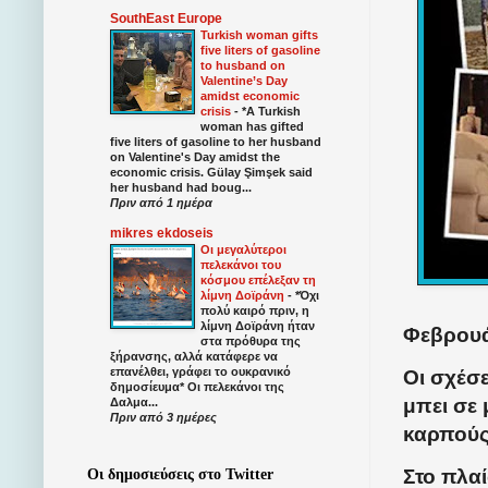
SouthEast Europe
Turkish woman gifts
five liters of gasoline
to husband on
Valentine’s Day
amidst economic
crisis
-
*A Turkish
woman has gifted
five liters of gasoline to her husband
on Valentine's Day amidst the
economic crisis. Gülay Şimşek said
her husband had boug...
Πριν από 1 ημέρα
mikres ekdoseis
Οι μεγαλύτεροι
πελεκάνοι του
κόσμου επέλεξαν τη
λίμνη Δοϊράνη
-
*Όχι
πολύ καιρό πριν, η
λίμνη Δοϊράνη ήταν
Φεβρουά
στα πρόθυρα της
ξήρανσης, αλλά κατάφερε να
επανέλθει, γράφει το ουκρανικό
Οι σχέσ
δημοσίευμα* Οι πελεκάνοι της
μπει σε 
Δαλμα...
Πριν από 3 ημέρες
καρπούς
Στο πλαί
Οι δημοσιεύσεις στο Twitter