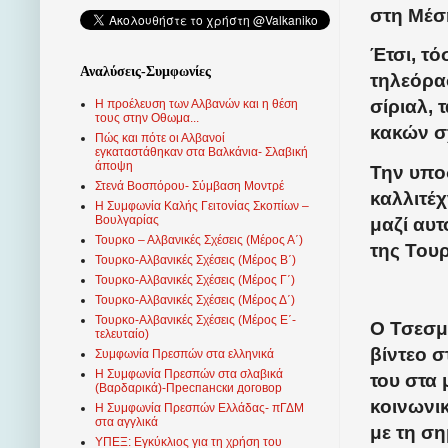
στη Μέσ
Έτσι, τό
Αναλύσεις-Συμφωνίες
τηλεόρα
σίριαλ, 
Η προέλευση των Αλβανών και η θέση
τους στην Οθωμα...
κακών σ
Πώς και πότε οι Αλβανοί
εγκαταστάθηκαν στα Βαλκάνια- Σλαβική
άποψη
Την υπο
Στενά Βοσπόρου- Σύμβαση Μοντρέ
καλλιτέ
Η Συμφωνία Καλής Γειτονίας Σκοπίων –
Βουλγαρίας
μαζί αυ
Τουρκο – Αλβανικές Σχέσεις (Mέρος Α΄)
της Του
Τουρκο-Αλβανικές Σχέσεις (Μέρος Β΄)
Τουρκο-Αλβανικές Σχέσεις (Μέρος Γ΄)
Τουρκο-Αλβανικές Σχέσεις (Μέρος Δ΄)
Τουρκο-Αλβανικές Σχέσεις (Μέρος Ε΄-
Ο Τσεσμ
τελευταίο)
βίντεο 
Συμφωνία Πρεσπών στα ελληνικά
Η Συμφωνία Πρεσπών στα σλαβικά
του στα
(Βαρδαρικά)-Преспански договор
κοινωνι
Η Συμφωνία Πρεσπών Ελλάδας- πΓΔΜ
στα αγγλικά
με τη σ
ΥΠΕΞ: Εγκύκλιος για τη χρήση του