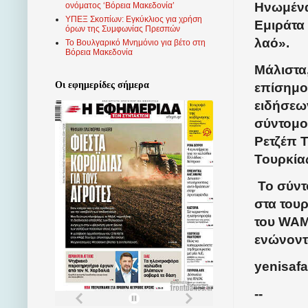
Ηνωμένα
ονόματος ‘Βόρεια Μακεδονία’
ΥΠΕΞ Σκοπίων: Εγκύκλιος για χρήση
Εμιράτα
όρων της Συμφωνίας Πρεσπών
λαό».
Το Βουλγαρικό Μνημόνιο για βέτο στη
Βόρεια Μακεδονία
Μάλιστα
Οι εφημερίδες σήμερα
επίσημο
ειδήσεω
σύντομο
Ρετζέπ 
Τουρκία
Το σύντο
στα του
του WAM
ενώνοντ
yenisaf
--