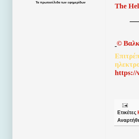
Τα
πρωτοσέλιδα
των
εφημερίδων
The Hel
©
Βαλκ
Επιτρέπ
ηλεκτρ
http
s
:/
Ετικέτες
Αναρτήθ