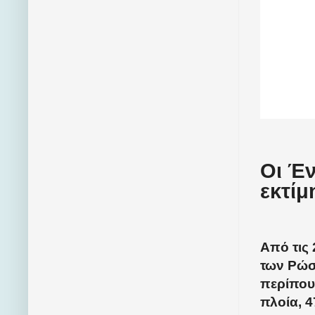
Οι Έν
εκτίμ
Από τις 
των Ρώσ
περίπου
πλοία, 