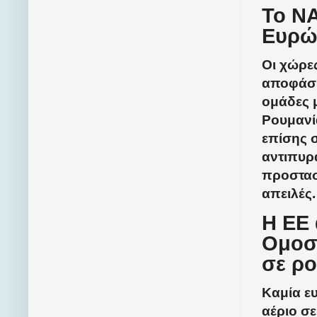
Το Ν
Ευρ
Οι χώρε
αποφάσι
ομάδες 
Ρουμανία
επίσης σ
αντιπυρ
προστασί
απειλές.
Η ΕΕ 
Ομοσ
σε ρο
Καμία ε
αέριο σ