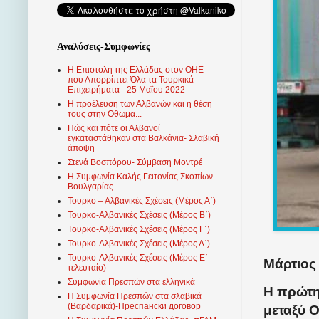
Αναλύσεις-Συμφωνίες
Η Επιστολή της Ελλάδας στον ΟΗΕ
που Απορρίπτει Όλα τα Τουρκικά
Επιχειρήματα - 25 Μαΐου 2022
Η προέλευση των Αλβανών και η θέση
τους στην Οθωμα...
Πώς και πότε οι Αλβανοί
εγκαταστάθηκαν στα Βαλκάνια- Σλαβική
άποψη
Στενά Βοσπόρου- Σύμβαση Μοντρέ
Η Συμφωνία Καλής Γειτονίας Σκοπίων –
Βουλγαρίας
Τουρκο – Αλβανικές Σχέσεις (Mέρος Α΄)
Τουρκο-Αλβανικές Σχέσεις (Μέρος Β΄)
Τουρκο-Αλβανικές Σχέσεις (Μέρος Γ΄)
Τουρκο-Αλβανικές Σχέσεις (Μέρος Δ΄)
Τουρκο-Αλβανικές Σχέσεις (Μέρος Ε΄-
Μάρτιος 
τελευταίο)
Συμφωνία Πρεσπών στα ελληνικά
Η πρώτη
Η Συμφωνία Πρεσπών στα σλαβικά
(Βαρδαρικά)-Преспански договор
μεταξύ 