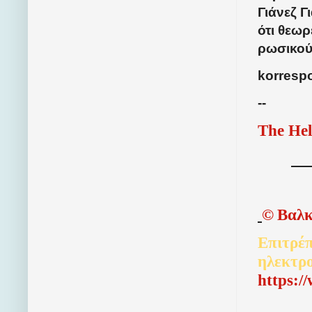
Γιάνεζ 
ότι θεω
ρωσικού
korresp
--
The Hel
©
Βαλκ
Επιτρέπ
ηλεκτρ
http
s
:/