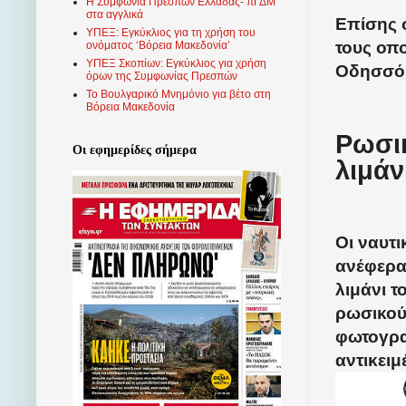
Η Συμφωνία Πρεσπών Ελλάδας- πΓΔΜ
στα αγγλικά
Επίσης 
ΥΠΕΞ: Εγκύκλιος για τη χρήση του
τους οπ
ονόματος ‘Βόρεια Μακεδονία’
ΥΠΕΞ Σκοπίων: Εγκύκλιος για χρήση
Οδησσό
όρων της Συμφωνίας Πρεσπών
Το Βουλγαρικό Μνημόνιο για βέτο στη
Βόρεια Μακεδονία
Ρωσι
Οι εφημερίδες σήμερα
λιμάν
Οι ναυτ
ανέφερα
λιμάνι τ
ρωσικού
φωτογρα
αντικειμ