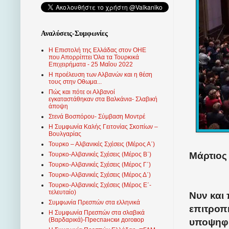
Αναλύσεις-Συμφωνίες
Η Επιστολή της Ελλάδας στον ΟΗΕ
που Απορρίπτει Όλα τα Τουρκικά
Επιχειρήματα - 25 Μαΐου 2022
Η προέλευση των Αλβανών και η θέση
τους στην Οθωμα...
Πώς και πότε οι Αλβανοί
εγκαταστάθηκαν στα Βαλκάνια- Σλαβική
άποψη
Στενά Βοσπόρου- Σύμβαση Μοντρέ
Η Συμφωνία Καλής Γειτονίας Σκοπίων –
Βουλγαρίας
Τουρκο – Αλβανικές Σχέσεις (Mέρος Α΄)
Μάρτιος 
Τουρκο-Αλβανικές Σχέσεις (Μέρος Β΄)
Τουρκο-Αλβανικές Σχέσεις (Μέρος Γ΄)
Τουρκο-Αλβανικές Σχέσεις (Μέρος Δ΄)
Τουρκο-Αλβανικές Σχέσεις (Μέρος Ε΄-
τελευταίο)
Νυν και
Συμφωνία Πρεσπών στα ελληνικά
επιτροπ
Η Συμφωνία Πρεσπών στα σλαβικά
(Βαρδαρικά)-Преспански договор
υποψηφι