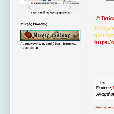
Τα
πρωτοσέλιδα
των
εφημερίδων
©
Βαλκ
Μικρές Εκδόσεις
Επιτρέπ
ηλεκτρ
http
s
:/
Αρχαιολογικές ανακαλύψεις - Ιστορικές
προεκτάσεις
Ετικέτες
Αναρτήθ
Νεότερη ανά