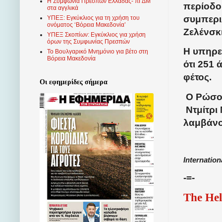
Η Συμφωνία Πρεσπών Ελλάδας- πΓΔΜ
περίοδο
στα αγγλικά
συμπερι
ΥΠΕΞ: Εγκύκλιος για τη χρήση του
ονόματος ‘Βόρεια Μακεδονία’
Ζελένσκι
ΥΠΕΞ Σκοπίων: Εγκύκλιος για χρήση
όρων της Συμφωνίας Πρεσπών
Η υπηρε
Το Βουλγαρικό Μνημόνιο για βέτο στη
Βόρεια Μακεδονία
ότι 251 
φέτος.
Οι εφημερίδες σήμερα
Ο Ρώσος
Ντμίτρι
λαμβάνο
Internation
-=-
The Hel