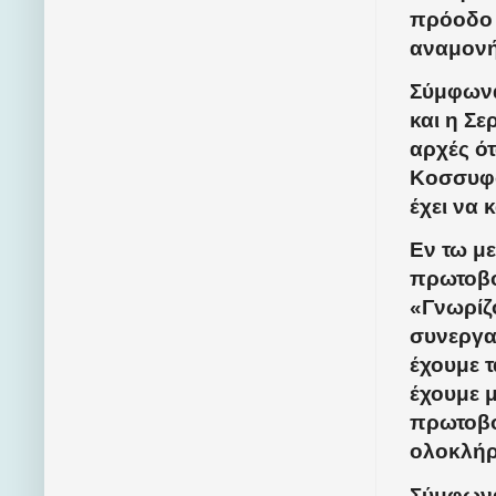
πρόοδο
αναμονής
Σύμφωνα
και η Σ
αρχές ό
Κοσσυφο
έχει να 
Εν τω με
πρωτοβο
«Γνωρίζ
συνεργα
έχουμε τ
έχουμε μ
πρωτοβο
ολοκλήρ
Σύμφωνα 