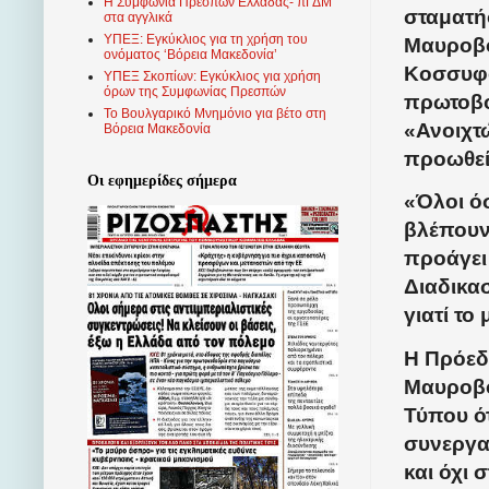
Η Συμφωνία Πρεσπών Ελλάδας- πΓΔΜ
σταματή
στα αγγλικά
ΥΠΕΞ: Εγκύκλιος για τη χρήση του
Μαυροβο
ονόματος ‘Βόρεια Μακεδονία’
Κοσσυφο
ΥΠΕΞ Σκοπίων: Εγκύκλιος για χρήση
όρων της Συμφωνίας Πρεσπών
πρωτοβου
Το Βουλγαρικό Μνημόνιο για βέτο στη
«Ανοιχτ
Βόρεια Μακεδονία
προωθεί 
Οι εφημερίδες σήμερα
«Όλοι ό
βλέπουν
προάγει 
Διαδικα
γιατί το
Η Πρόεδ
Μαυροβο
Τύπου ότ
συνεργα
και όχι 