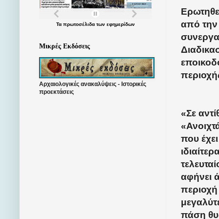
Ερωτηθεί
από την 
Τα
πρωτοσέλιδα
των
εφημερίδων
συνεργασ
Μικρές Εκδόσεις
Διαδικασ
εποικοδο
περιοχή
Αρχαιολογικές ανακαλύψεις - Ιστορικές
προεκτάσεις
«Σε αντί
«Ανοιχτ
που έχει
ιδιαίτερ
τελευταί
αφήνει 
περιοχή
μεγαλύτ
πάση θυσ