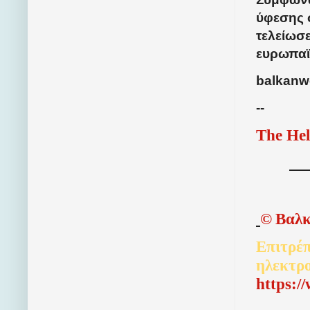
ύφεσης 
τελείωσε
ευρωπαϊ
balkan
--
The Hel
©
Βαλκ
Επιτρέπ
ηλεκτρ
http
s
:/