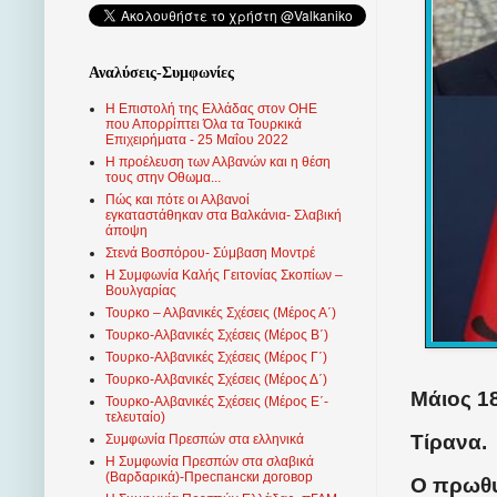
Αναλύσεις-Συμφωνίες
Η Επιστολή της Ελλάδας στον ΟΗΕ
που Απορρίπτει Όλα τα Τουρκικά
Επιχειρήματα - 25 Μαΐου 2022
Η προέλευση των Αλβανών και η θέση
τους στην Οθωμα...
Πώς και πότε οι Αλβανοί
εγκαταστάθηκαν στα Βαλκάνια- Σλαβική
άποψη
Στενά Βοσπόρου- Σύμβαση Μοντρέ
Η Συμφωνία Καλής Γειτονίας Σκοπίων –
Βουλγαρίας
Τουρκο – Αλβανικές Σχέσεις (Mέρος Α΄)
Τουρκο-Αλβανικές Σχέσεις (Μέρος Β΄)
Τουρκο-Αλβανικές Σχέσεις (Μέρος Γ΄)
Τουρκο-Αλβανικές Σχέσεις (Μέρος Δ΄)
Μάιος 18
Τουρκο-Αλβανικές Σχέσεις (Μέρος Ε΄-
τελευταίο)
Τίρανα.
Συμφωνία Πρεσπών στα ελληνικά
Η Συμφωνία Πρεσπών στα σλαβικά
(Βαρδαρικά)-Преспански договор
Ο πρωθυ