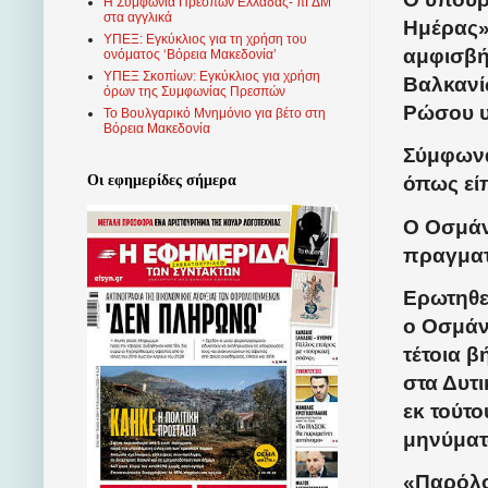
Η Συμφωνία Πρεσπών Ελλάδας- πΓΔΜ
στα αγγλικά
Ημέρας»
ΥΠΕΞ: Εγκύκλιος για τη χρήση του
αμφισβή
ονόματος ‘Βόρεια Μακεδονία’
ΥΠΕΞ Σκοπίων: Εγκύκλιος για χρήση
Βαλκανί
όρων της Συμφωνίας Πρεσπών
Ρώσου υ
Το Βουλγαρικό Μνημόνιο για βέτο στη
Βόρεια Μακεδονία
Σύμφωνα
Οι εφημερίδες σήμερα
όπως εί
Ο Οσμάν
πραγματ
Ερωτηθε
ο Οσμάνι
τέτοια β
στα Δυτ
εκ τούτο
μηνύματ
«Παρόλο 