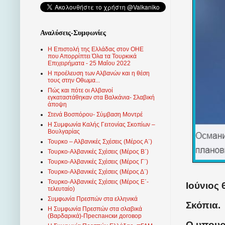
Αναλύσεις-Συμφωνίες
Η Επιστολή της Ελλάδας στον ΟΗΕ
που Απορρίπτει Όλα τα Τουρκικά
Επιχειρήματα - 25 Μαΐου 2022
Η προέλευση των Αλβανών και η θέση
τους στην Οθωμα...
Πώς και πότε οι Αλβανοί
εγκαταστάθηκαν στα Βαλκάνια- Σλαβική
άποψη
Στενά Βοσπόρου- Σύμβαση Μοντρέ
Η Συμφωνία Καλής Γειτονίας Σκοπίων –
Βουλγαρίας
Τουρκο – Αλβανικές Σχέσεις (Mέρος Α΄)
Τουρκο-Αλβανικές Σχέσεις (Μέρος Β΄)
Τουρκο-Αλβανικές Σχέσεις (Μέρος Γ΄)
Τουρκο-Αλβανικές Σχέσεις (Μέρος Δ΄)
Τουρκο-Αλβανικές Σχέσεις (Μέρος Ε΄-
Ιούνιος 
τελευταίο)
Συμφωνία Πρεσπών στα ελληνικά
Σκόπια.
Η Συμφωνία Πρεσπών στα σλαβικά
(Βαρδαρικά)-Преспански договор
Ο υπουρ