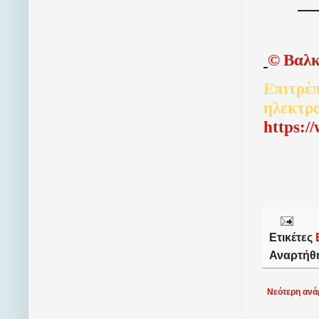
©
Βαλκ
Επιτρέπ
ηλεκτρ
http
s
:/
Ετικέτες
Αναρτήθ
Νεότερη ανά