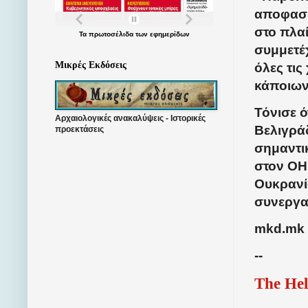
αποφασίζ
στο πλα
Τα
πρωτοσέλιδα
των
εφημερίδων
συμμετέχ
Μικρές Εκδόσεις
όλες τι
κάποιων
Τόνισε ό
Αρχαιολογικές ανακαλύψεις - Ιστορικές
Βελιγρά
προεκτάσεις
σημαντι
στον ΟΗ
Ουκρανί
συνεργα
mkd.mk
--
The Hel