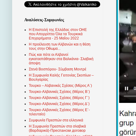
Αναλύσεις-Συμφωνίες
Η Επιστολή της Ελλάδας στον ΟΗΕ
που Απορρίπτει Όλα τα Τουρκικά
Επιχειρήματα - 25 Μαΐου 2022
Η προέλευση των Αλβανών και η θέση
τους στην Οθωμα...
Πώς και πότε οι Αλβανοί
εγκαταστάθηκαν στα Βαλκάνια- Σλαβική
άποψη
Στενά Βοσπόρου- Σύμβαση Μοντρέ
Η Συμφωνία Καλής Γειτονίας Σκοπίων –
Βουλγαρίας
Τουρκο – Αλβανικές Σχέσεις (Mέρος Α΄)
Τουρκο-Αλβανικές Σχέσεις (Μέρος Β΄)
Τουρκο-Αλβανικές Σχέσεις (Μέρος Γ΄)
Τουρκο-Αλβανικές Σχέσεις (Μέρος Δ΄)
Τουρκο-Αλβανικές Σχέσεις (Μέρος Ε΄-
τελευταίο)
Συμφωνία Πρεσπών στα ελληνικά
Η Συμφωνία Πρεσπών στα σλαβικά
(Βαρδαρικά)-Преспански договор