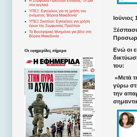
Η Συμφωνία Πρεσπών Ελλάδας- πΓΔΜ
στα αγγλικά
ΥΠΕΞ: Εγκύκλιος για τη χρήση του
ονόματος ‘Βόρεια Μακεδονία’
Ιούνιος 
ΥΠΕΞ Σκοπίων: Εγκύκλιος για χρήση
όρων της Συμφωνίας Πρεσπών
Ξέσπασα
Το Βουλγαρικό Μνημόνιο για βέτο στη
Βόρεια Μακεδονία
Προσωρι
Ενώ οι 
Οι εφημερίδες σήμερα
δικτύωσ
του:
«Μετά τ
γύρω στι
την απα
σημαντι