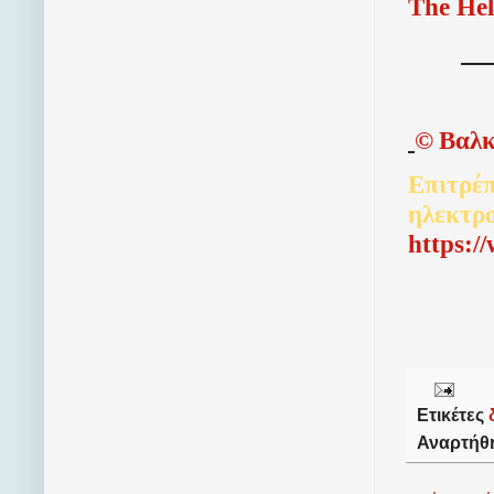
The Hel
©
Βαλκ
Επιτρέπ
ηλεκτρ
http
s
:/
Ετικέτες
Αναρτήθ